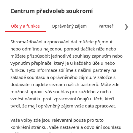
Centrum předvoleb soukromí
❯
Účely a funkce
Oprávněný zájem
Partneři
Pro
Tog
Shromažďování a zpracování dat můžete přijmout
navi
nebo odmítnou najednou pomocí tlačítek níže nebo
můžete přizpůsobit jednotlivé souhlasy zapnutím nebo
Tag: JeeJa Yanin
vypnutím přepínače, který je u každého účelu nebo
funkce. Tyto informace sdílíme s našimi partnery na
základě souhlasu a oprávněného zájmu. V záložce s
ČLÁNKY
FILMY
OSOBY
VIDEA
(0)
(0)
(0)
dodavateli najdete seznam našich partnerů. Máte zde
možnost upravit váš souhlas pro každého z nich i
The Furious: Trailer
vznést námitku proti zpracování údajů u těch, kteří
akční novinky
tvrdí, že mají oprávněný zájem vaše data zpracovat.
přetéká brutalitou
0
Anarvin
| 24.03.2026 19:50
Vaše volby zde jsou relevantní pouze pro tuto
konkrétní stránku. Vaše nastavení a odvolání souhlasu