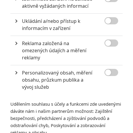

aktivně vyžádaných informací
2
Jaaaara
| 13.07.2020 18:07
Kdysi hvězda akčních filmů, dnes král
Ukládání a/nebo přístup k
céčkových slátanin, protagonista bizarní

policejní reality show nebo zvláštní
informacím v zařízení
velvyslanec Ruska.
Reklama založená na

omezených údajích a měření
Jared Leto byl několika ženami obviněn ze zneužívání
reklamy
0
Anarvin
| 30.07.2026 06:30
Personalizovaný obsah, měření
Známý herec a zpěvák je v podezření už
roky. Řada jeho obětí byla nezletilá. Leto

obsahu, průzkum publika a
obvinění popírá.
vývoj služeb
Udělením souhlasu s účely a funkcemi zde uvedenými
dáváte nám i našim partnerům možnost: Zajištění
bezpečnosti, předcházení a zjišťování podvodů a
odstraňování chyb, Poskytování a zobrazování
Triple Threat: Iko
reklamy a obsahu