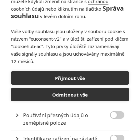
můžete kdykoli změnit na stránce s
ochranou
Správa
osobních údajů
nebo kliknutím na tlačítko
The Furious: Akční
souhlasu
v levém dolním rohu.
řežba ukázala první
ukázku
Vaše volby souhlasu jsou uloženy v souboru cookie s
0
Rudmen
| 30.08.2025 16:00
názvem "euconsent-v2" a v úložišti zařízení pod klíčem
"cookiehub-ac". Tyto prvky úložiště zaznamenávají
vaše signály souhlasu a jsou uchovávány maximálně
12 měsíců.
Triple Threat:
Nejlépe obsazená
Přijmout vše
akční mlátička
současnosti v novém
traileru
Odmítnout vše
0
Anarvin
| 15.02.2019 14:22
Používání přesných údajů o

zeměpisné poloze
NEPŘEHLÉDNĚTE
Identifikace zařízení na základě
Mlátička s copánkem aneb nejlepší filmy Stevena Seagala