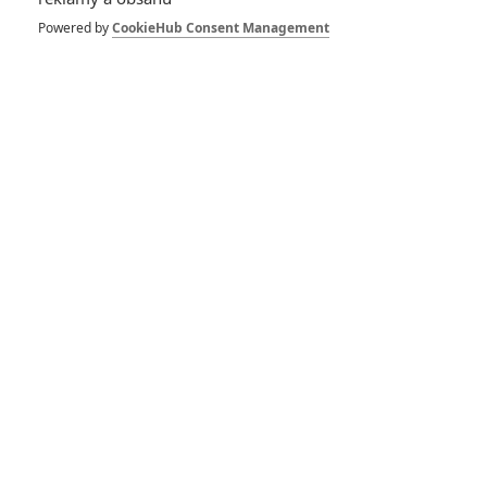
Uwais a spol. našli
svoje protivníky
Powered by
CookieHub Consent Management
3
Rudmen
| 18.04.2017 15:16
RECENZE FILMŮ
10
Recenze: Zcela výjimečná Gerta
Schnirch nebarví hnus českých dějin
narůžovo
5
Recenze: Záhada strašidelného
zámku úroveň štědrovečerních