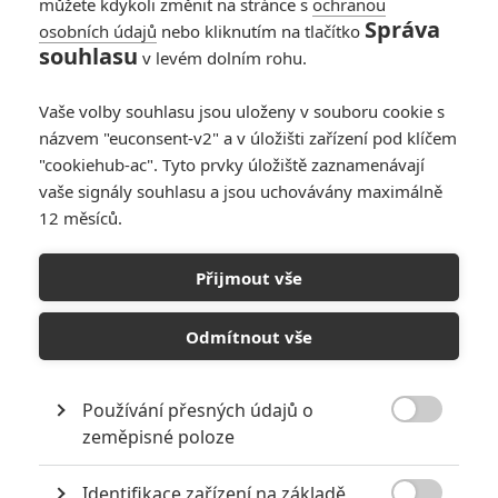
můžete kdykoli změnit na stránce s
ochranou
Správa
osobních údajů
nebo kliknutím na tlačítko
souhlasu
v levém dolním rohu.
Vaše volby souhlasu jsou uloženy v souboru cookie s
názvem "euconsent-v2" a v úložišti zařízení pod klíčem
"cookiehub-ac". Tyto prvky úložiště zaznamenávají
vaše signály souhlasu a jsou uchovávány maximálně
12 měsíců.
The Beach Bum:
Necenzurovaný trailer na
Přijmout vše
"zhulený" film s
Odmítnout vše
McConaugheyem
Používání přesných údajů o
Napsal:
Jan Lysý - (Lee)
, 23.01.2019 22:35

zeměpisné poloze
Identifikace zařízení na základě