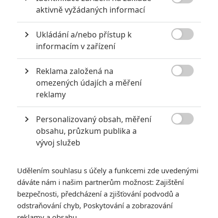

aktivně vyžádaných informací
Ukládání a/nebo přístup k

informacím v zařízení
Reklama založená na

omezených údajích a měření
reklamy
Tohle bude zvláštní podívaná. Režisér Spring Breakers
Personalizovaný obsah, měření

už nás zase zkouší vyprovokovat a má k tomu super
obsahu, průzkum publika a
vývoj služeb
obsazení.
Čas od času se objeví upoutávka na film, u které si člověk
Udělením souhlasu s účely a funkcemi zde uvedenými
řekne:
"Co to [doplňte si vulgární výraz podle svého výběru]
dáváte nám i našim partnerům možnost: Zajištění
má být?"
bezpečnosti, předcházení a zjišťování podvodů a
odstraňování chyb, Poskytování a zobrazování
To je případ i necenzurovaného traileru k projektu
The Beach
reklamy a obsahu