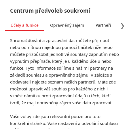
Centrum předvoleb soukromí
❯
Účely a funkce
Oprávněný zájem
Partneři
Pro
Tog
Shromažďování a zpracování dat můžete přijmout
navi
nebo odmítnou najednou pomocí tlačítek níže nebo
můžete přizpůsobit jednotlivé souhlasy zapnutím nebo
vypnutím přepínače, který je u každého účelu nebo
funkce. Tyto informace sdílíme s našimi partnery na
základě souhlasu a oprávněného zájmu. V záložce s
dodavateli najdete seznam našich partnerů. Máte zde
možnost upravit váš souhlas pro každého z nich i
vznést námitku proti zpracování údajů u těch, kteří
tvrdí, že mají oprávněný zájem vaše data zpracovat.
Vaše volby zde jsou relevantní pouze pro tuto
konkrétní stránku. Vaše nastavení a odvolání souhlasu