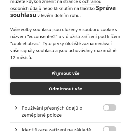
můžete kdykoli změnit na stránce s
ochranou
Správa
osobních údajů
nebo kliknutím na tlačítko
souhlasu
v levém dolním rohu.
Vaše volby souhlasu jsou uloženy v souboru cookie s
názvem "euconsent-v2" a v úložišti zařízení pod klíčem
"cookiehub-ac". Tyto prvky úložiště zaznamenávají
vaše signály souhlasu a jsou uchovávány maximálně
12 měsíců.
Ride: Občas se i jízda
"Uberem" může zvrhnout v
Přijmout vše
boj o přežití
Odmítnout vše
Napsal:
Jaroslav Mrázek - (Jaaaara)
, 17.09.2018 15:06
Používání přesných údajů o

zeměpisné poloze
Identifikace zařízení na základě