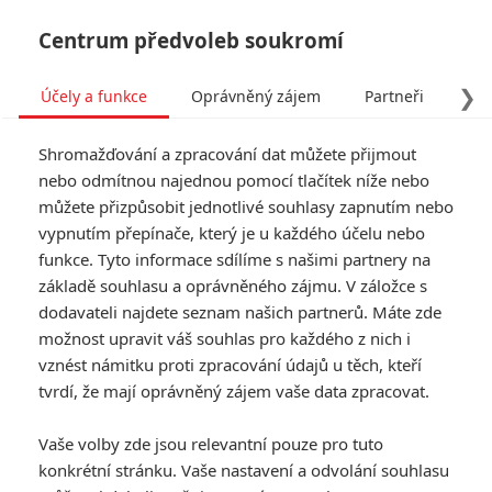
Centrum předvoleb soukromí
❯
Účely a funkce
Oprávněný zájem
Partneři
Pro
Tog
Shromažďování a zpracování dat můžete přijmout
navi
nebo odmítnou najednou pomocí tlačítek níže nebo
můžete přizpůsobit jednotlivé souhlasy zapnutím nebo
vypnutím přepínače, který je u každého účelu nebo
funkce. Tyto informace sdílíme s našimi partnery na
základě souhlasu a oprávněného zájmu. V záložce s
dodavateli najdete seznam našich partnerů. Máte zde
možnost upravit váš souhlas pro každého z nich i
vznést námitku proti zpracování údajů u těch, kteří
tvrdí, že mají oprávněný zájem vaše data zpracovat.
Vaše volby zde jsou relevantní pouze pro tuto
konkrétní stránku. Vaše nastavení a odvolání souhlasu