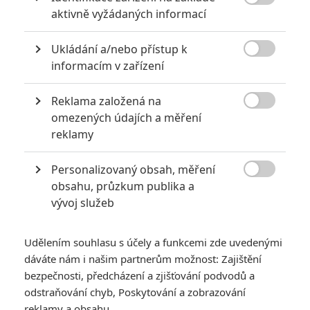

aktivně vyžádaných informací
Ukládání a/nebo přístup k

informacím v zařízení
Reklama založená na

omezených údajích a měření
Zobrazit dalších 5 obrázků
reklamy
Personalizovaný obsah, měření
Bacha na to, koho si pouštíte do auta.

obsahu, průzkum publika a
Nebudeme si nic nalhávat, vyšinutých jedinců pobíhá i tady u
vývoj služeb
nás celkem dost, takže thriller
Ride
může posloužit jako
takové lehké varování. James (
Jessie T. Usher
) neprožívá
Udělením souhlasu s účely a funkcemi zde uvedenými
úplně nejlepší období v životě, proto si na chleba vydělává
dáváte nám i našim partnerům možnost: Zajištění
jako řidič v rámci služby typologicky shodné s Uberem.
bezpečnosti, předcházení a zjišťování podvodů a
odstraňování chyb, Poskytování a zobrazování
Jednoho večera si u něj objedná odvoz Jessica (
Bella
reklamy a obsahu