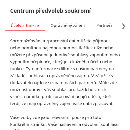
Centrum předvoleb soukromí
❯
Účely a funkce
Oprávněný zájem
Partneři
Pro
Tog
Shromažďování a zpracování dat můžete přijmout
navi
nebo odmítnou najednou pomocí tlačítek níže nebo
můžete přizpůsobit jednotlivé souhlasy zapnutím nebo
vypnutím přepínače, který je u každého účelu nebo
funkce. Tyto informace sdílíme s našimi partnery na
základě souhlasu a oprávněného zájmu. V záložce s
dodavateli najdete seznam našich partnerů. Máte zde
možnost upravit váš souhlas pro každého z nich i
vznést námitku proti zpracování údajů u těch, kteří
tvrdí, že mají oprávněný zájem vaše data zpracovat.
Vaše volby zde jsou relevantní pouze pro tuto
konkrétní stránku. Vaše nastavení a odvolání souhlasu