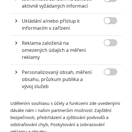

aktivně vyžádaných informací
Ukládání a/nebo přístup k

informacím v zařízení
Reklama založená na
Zobrazit další 3 obrázky

omezených údajích a měření
reklamy
Ant-Man a Wasp lákají fanouškovské jádro a jsou lepší
než jednička. Bude to ale stačit?
Personalizovaný obsah, měření

obsahu, průzkum publika a
vývoj služeb
KAPITOLA Č.1
KAPITOLA Č.2
Udělením souhlasu s účely a funkcemi zde uvedenými
V rámci novinek, které nejsou
Ant-Man
, jehož tržby najdete na
dáváte nám i našim partnerům možnost: Zajištění
konci článku, nepochybně zabodovala
První očista
. Prequel
bezpečnosti, předcházení a zjišťování podvodů a
série utržil
17 milionů
za normální víkend, ale protože se
odstraňování chyb, Poskytování a zobrazování
hraje už od středy, dělá to dohromady solidních 31 milionů.
reklamy a obsahu