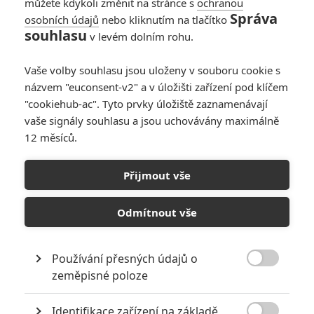
můžete kdykoli změnit na stránce s
ochranou
Správa
osobních údajů
nebo kliknutím na tlačítko
souhlasu
v levém dolním rohu.
Vaše volby souhlasu jsou uloženy v souboru cookie s
názvem "euconsent-v2" a v úložišti zařízení pod klíčem
"cookiehub-ac". Tyto prvky úložiště zaznamenávají
vaše signály souhlasu a jsou uchovávány maximálně
12 měsíců.
Box Office: Očistné
mravenčení
Přijmout vše
Napsal:
Milan Brousil - (Brousitch)
, 08.07.2018 20:31
Odmítnout vše
Používání přesných údajů o

zeměpisné poloze
Identifikace zařízení na základě