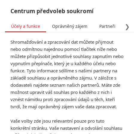
Centrum předvoleb soukromí
❯
Účely a funkce
Oprávněný zájem
Partneři
Pro
Tog
Shromažďování a zpracování dat můžete přijmout
navi
nebo odmítnou najednou pomocí tlačítek níže nebo
můžete přizpůsobit jednotlivé souhlasy zapnutím nebo
vypnutím přepínače, který je u každého účelu nebo
funkce. Tyto informace sdílíme s našimi partnery na
základě souhlasu a oprávněného zájmu. V záložce s
dodavateli najdete seznam našich partnerů. Máte zde
možnost upravit váš souhlas pro každého z nich i
vznést námitku proti zpracování údajů u těch, kteří
tvrdí, že mají oprávněný zájem vaše data zpracovat.
Vaše volby zde jsou relevantní pouze pro tuto
konkrétní stránku. Vaše nastavení a odvolání souhlasu