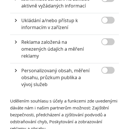

aktivně vyžádaných informací
Ukládání a/nebo přístup k

informacím v zařízení
Reklama založená na
Columbia Pictures

omezených údajích a měření
Zobrazit další 4 obrázky
reklamy
Personalizovaný obsah, měření
V ulicích je stále nebezpečno, a tak Robert McCall znovu

obsahu, průzkum publika a
bere zákon do vlastních rukou, se stylovostí sobě
vývoj služeb
vlastní.
Je tu druhý trailer na
Equalizera 2
, pokračování snímku, ve
Udělením souhlasu s účely a funkcemi zde uvedenými
kterém
Denzel Washington
pomáhal bezbranným. Tohle
dáváte nám i našim partnerům možnost: Zajištění
poslání jej neopustilo, a tak nám upoutávka představuje
bezpečnosti, předcházení a zjišťování podvodů a
hrdinův běžný den, kdy jako řidič Lyftu pátrá v ulicích po
odstraňování chyb, Poskytování a zobrazování
reklamy a obsahu