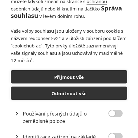
můžete kdykoli změnit na stránce s
ochranou
Správa
osobních údajů
nebo kliknutím na tlačítko
souhlasu
v levém dolním rohu.
Vaše volby souhlasu jsou uloženy v souboru cookie s
názvem "euconsent-v2" a v úložišti zařízení pod klíčem
"cookiehub-ac". Tyto prvky úložiště zaznamenávají
vaše signály souhlasu a jsou uchovávány maximálně
12 měsíců.
Equalizer 2: Nový trailer
ještě víc podtrhuje
Přijmout vše
Denzelův skill
Odmítnout vše
Napsal:
Petr Slavík - (Anarvin)
, 25.06.2018 09:05
Používání přesných údajů o

zeměpisné poloze
Identifikace zařízení na základě