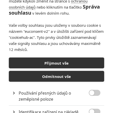
můžete kdykoli změnit na stránce s
ochranou
Správa
osobních údajů
nebo kliknutím na tlačítko
souhlasu
v levém dolním rohu.
Vaše volby souhlasu jsou uloženy v souboru cookie s
názvem "euconsent-v2" a v úložišti zařízení pod klíčem
"cookiehub-ac". Tyto prvky úložiště zaznamenávají
vaše signály souhlasu a jsou uchovávány maximálně
12 měsíců.
The Merlin Saga: Fantasy
sérii může natočit Ridley
Přijmout vše
Scott
Odmítnout vše
Napsal:
Petr Slavík - (Anarvin)
, 05.01.2018 15:19
Používání přesných údajů o

zeměpisné poloze
Identifikace zařízení na základě