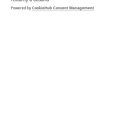
Boyens
, která se podílela především na sáze
Pán prstenů
a
Powered by
CookieHub Consent Management
na
Hobitovi
. Zajímavé je, že (potenciální) sérii připravuje
studio
Disney
, které zároveň chystá hranou verzi svého
animovaného filmu
Meč v kameni
.
Zdroj:
Variety
Vstoupit do diskuze (Komentáře: 0)
SOUVISEJÍCÍ ČLÁNKY
Artemis Fowl: Další z
řady populárních
fantasy míří na plátna
Bestie je zvíře: Další