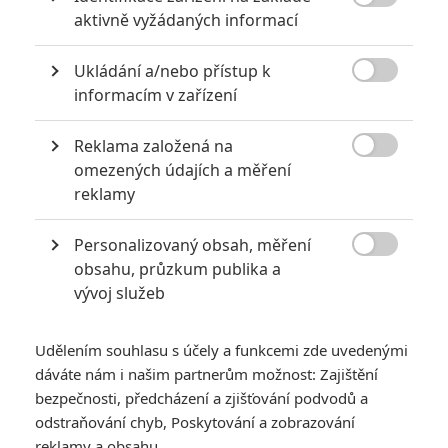

aktivně vyžádaných informací
Ukládání a/nebo přístup k

informacím v zařízení
Reklama založená na

omezených údajích a měření
reklamy
Po Království nebeském či Robinu Hoodovi se Scott
opět chápe meče.
Personalizovaný obsah, měření

Chystá se další fantasy epos, opět inspirovaný artušovskými
obsahu, průzkum publika a
vývoj služeb
legendami. Konkrétně v tomhle případě knižní sérií známou
jako
The Merlin Saga
, kterou napsal
T.A. Barron
pro mládež
a pojednává o dobrodružstvích mladého Merlina. Smlouva
Udělením souhlasu s účely a funkcemi zde uvedenými
dáváte nám i našim partnerům možnost: Zajištění
zatím není definitivně podepsaná, ale obecně se počítá s tím,
bezpečnosti, předcházení a zjišťování podvodů a
že půjde o příští režijní projekt
Ridleyho Scotta
. Jeho firma
odstraňování chyb, Poskytování a zobrazování
Scott Free
by měla produkovat. Scénář filmu napsala
Philippa
reklamy a obsahu