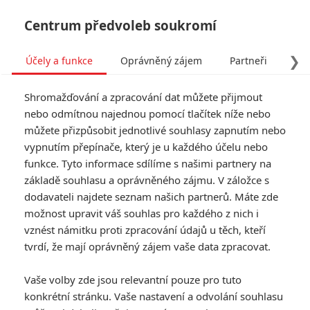
Centrum předvoleb soukromí
❯
Účely a funkce
Oprávněný zájem
Partneři
Pro
Tog
Shromažďování a zpracování dat můžete přijmout
navi
nebo odmítnou najednou pomocí tlačítek níže nebo
můžete přizpůsobit jednotlivé souhlasy zapnutím nebo
vypnutím přepínače, který je u každého účelu nebo
funkce. Tyto informace sdílíme s našimi partnery na
základě souhlasu a oprávněného zájmu. V záložce s
dodavateli najdete seznam našich partnerů. Máte zde
možnost upravit váš souhlas pro každého z nich i
vznést námitku proti zpracování údajů u těch, kteří
tvrdí, že mají oprávněný zájem vaše data zpracovat.
Vaše volby zde jsou relevantní pouze pro tuto
konkrétní stránku. Vaše nastavení a odvolání souhlasu