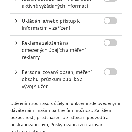

aktivně vyžádaných informací
Ukládání a/nebo přístup k

informacím v zařízení
Reklama založená na
Vypadá to, že ano. Představitelé obou hlavních rolích,

omezených údajích a měření
režisér a scénarista jsou prý na palubě.
reklamy
Tak tohle vypadá na milé překvapení. Zdá se, že policisté
Personalizovaný obsah, měření
Martin Riggs a jeho parťák Roger Murtaugh si řekli, že „
na to

obsahu, průzkum publika a
ještě nejsou starý
" a v budoucnu se s nimi na plátně setkáme
vývoj služeb
ve
Smrtonosné zbrani 5
. Pravděpodobnost to není zrovna
malá, protože
Mel Gibson
,
Danny Glover
a režisér
Richard
Udělením souhlasu s účely a funkcemi zde uvedenými
Donner
, který natočil všechny díly akční série, jsou otevřeni
dáváte nám i našim partnerům možnost: Zajištění
dalšímu filmu. Scénáře se ujme
Channing Gibson
, jenž
bezpečnosti, předcházení a zjišťování podvodů a
odstraňování chyb, Poskytování a zobrazování
napsal
Smrtonosnou zbraň 4
, kterou bohužel vnímám z celé
reklamy a obsahu