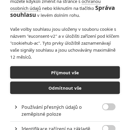
můžete kdykoli změnit na stránce s
ochranou
Správa
osobních údajů
nebo kliknutím na tlačítko
souhlasu
v levém dolním rohu.
Vaše volby souhlasu jsou uloženy v souboru cookie s
názvem "euconsent-v2" a v úložišti zařízení pod klíčem
"cookiehub-ac". Tyto prvky úložiště zaznamenávají
vaše signály souhlasu a jsou uchovávány maximálně
12 měsíců.
Smrtonosná zbraň:
Dostaneme pátý film?
Přijmout vše
Napsal:
Michal Janoušek - (Rudmen)
, 28.10.2017 09:44
Odmítnout vše
Používání přesných údajů o

zeměpisné poloze
Identifikace zařízení na základě