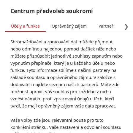
Centrum předvoleb soukromí
❯
Účely a funkce
Oprávněný zájem
Partneři
Pro
Tog
Shromažďování a zpracování dat můžete přijmout
navi
nebo odmítnou najednou pomocí tlačítek níže nebo
můžete přizpůsobit jednotlivé souhlasy zapnutím nebo
vypnutím přepínače, který je u každého účelu nebo
funkce. Tyto informace sdílíme s našimi partnery na
základě souhlasu a oprávněného zájmu. V záložce s
dodavateli najdete seznam našich partnerů. Máte zde
možnost upravit váš souhlas pro každého z nich i
vznést námitku proti zpracování údajů u těch, kteří
tvrdí, že mají oprávněný zájem vaše data zpracovat.
Vaše volby zde jsou relevantní pouze pro tuto
konkrétní stránku. Vaše nastavení a odvolání souhlasu