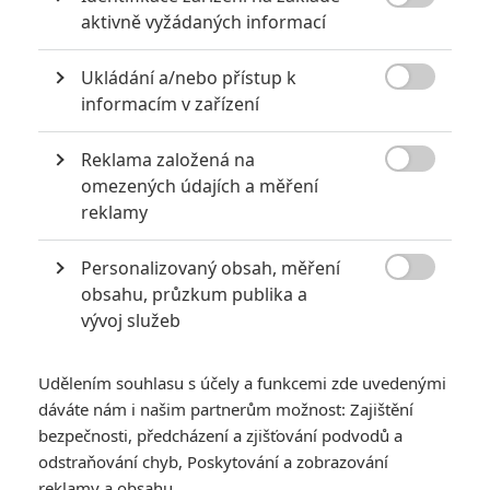

aktivně vyžádaných informací
Ukládání a/nebo přístup k

informacím v zařízení
Reklama založená na

omezených údajích a měření
Zobrazit dalších 25 obrázků
reklamy
Personalizovaný obsah, měření
K tomu řada obrázků a artworků.

obsahu, průzkum publika a
Přiznám se, že jedničku
Aut
jsem si užil, dvojku á la bondovka
vývoj služeb
na kolech a více scén s Burákem jsem docela protrpěl.
Proto doufám, že
Auta 3
nebudou pokračovat v sestupné
Udělením souhlasu s účely a funkcemi zde uvedenými
tendenci a ten nejslabší díl už máme za sebou. Ten vážný tón
dáváte nám i našim partnerům možnost: Zajištění
ukázkám svědčí a působí dojmem, že série dospívá se
bezpečnosti, předcházení a zjišťování podvodů a
odstraňování chyb, Poskytování a zobrazování
svými diváky. Aktuální už je krapet odlehčenější, ale těch pár
reklamy a obsahu