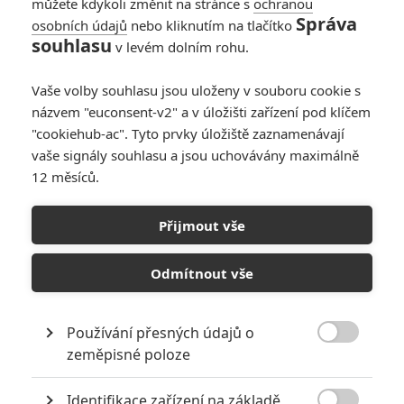
můžete kdykoli změnit na stránce s
ochranou
Správa
osobních údajů
nebo kliknutím na tlačítko
souhlasu
v levém dolním rohu.
Vaše volby souhlasu jsou uloženy v souboru cookie s
názvem "euconsent-v2" a v úložišti zařízení pod klíčem
"cookiehub-ac". Tyto prvky úložiště zaznamenávají
vaše signály souhlasu a jsou uchovávány maximálně
12 měsíců.
Auta 3: Bleska McQueena
pořád neopouští naděje v
Přijmout vše
dalším traileru
Odmítnout vše
Napsal:
Michal Janoušek - (Rudmen)
, 27.04.2017 13:41
Používání přesných údajů o

zeměpisné poloze
Identifikace zařízení na základě