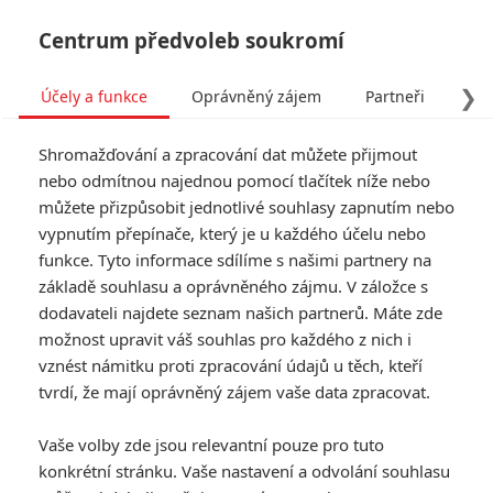
Centrum předvoleb soukromí
❯
Účely a funkce
Oprávněný zájem
Partneři
Pro
Tog
Shromažďování a zpracování dat můžete přijmout
navi
nebo odmítnou najednou pomocí tlačítek níže nebo
můžete přizpůsobit jednotlivé souhlasy zapnutím nebo
vypnutím přepínače, který je u každého účelu nebo
funkce. Tyto informace sdílíme s našimi partnery na
základě souhlasu a oprávněného zájmu. V záložce s
dodavateli najdete seznam našich partnerů. Máte zde
možnost upravit váš souhlas pro každého z nich i
vznést námitku proti zpracování údajů u těch, kteří
tvrdí, že mají oprávněný zájem vaše data zpracovat.
Vaše volby zde jsou relevantní pouze pro tuto
konkrétní stránku. Vaše nastavení a odvolání souhlasu