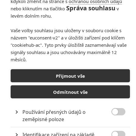
kdykoli změnit na stránce s
ochranou osobních údajů
Správa souhlasu
nebo kliknutím na tlačítko
v
levém dolním rohu.
exander and the Terrible, Horrible, No…
Vaše volby souhlasu jsou uloženy v souboru cookie s
.06.2025
názvem "euconsent-v2" a v úložišti zařízení pod klíčem
lexander and the
"cookiehub-ac". Tyto prvky úložiště zaznamenávají vaše
errible, Horrible, No
signály souhlasu a jsou uchovávány maximálně 12
ood, Very Bad Road Trip
měsíců.
Přijmout vše
-Husbands - Trailer
.06.2025
Odmítnout vše
x-Husbands - Trailer
Používání přesných údajů o

zeměpisné poloze
Identifikace zařízení na základě