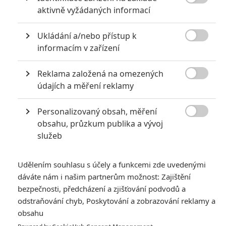
udderbugs - Trailer

aktivně vyžádaných informací
.06.2025
Ukládání a/nebo přístup k
hudderbugs - Trailer

informacím v zařízení
Reklama založená na omezených

údajích a měření reklamy
drey - Trailer
Personalizovaný obsah, měření
.06.2025

obsahu, průzkum publika a vývoj
udrey - Trailer
služeb
Udělením souhlasu s účely a funkcemi zde uvedenými
dáváte nám i našim partnerům možnost: Zajištění
bezpečnosti, předcházení a zjišťování podvodů a
e Killgrin - Trailer
odstraňování chyb, Poskytování a zobrazování reklamy a
obsahu
.05.2025