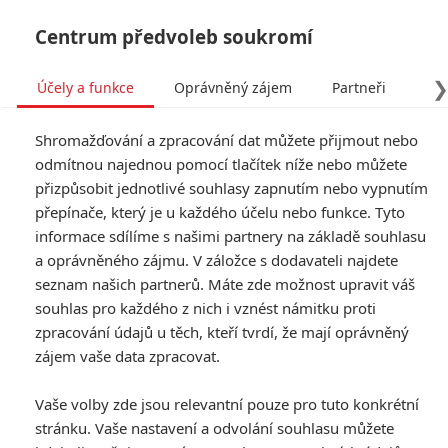
Centrum předvoleb soukromí
Účely a funkce
Oprávněný zájem
Partneři
Pro
Tog
Shromažďování a zpracování dat můžete přijmout nebo
navi
odmítnou najednou pomocí tlačítek níže nebo můžete
přizpůsobit jednotlivé souhlasy zapnutím nebo vypnutím
Videa
přepínače, který je u každého účelu nebo funkce. Tyto
informace sdílíme s našimi partnery na základě souhlasu
a oprávněného zájmu. V záložce s dodavateli najdete
Datum přidání (od nejnovějších)
seznam našich partnerů. Máte zde možnost upravit váš
souhlas pro každého z nich i vznést námitku proti
tchbox - trailer
zpracování údajů u těch, kteří tvrdí, že mají oprávněný
zájem vaše data zpracovat.
.08.2026
atchbox - trailer
Vaše volby zde jsou relevantní pouze pro tuto konkrétní
stránku. Vaše nastavení a odvolání souhlasu můžete