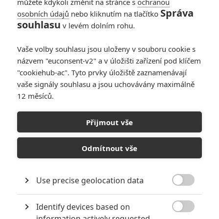
můžete kdykoli změnit na stránce s
ochranou
Správa
osobních údajů
nebo kliknutím na tlačítko
souhlasu
v levém dolním rohu.
Vaše volby souhlasu jsou uloženy v souboru cookie s
názvem "euconsent-v2" a v úložišti zařízení pod klíčem
TAGY
Finding Groovopolis
"cookiehub-ac". Tyto prvky úložiště zaznamenávají
vaše signály souhlasu a jsou uchovávány maximálně
12 měsíců.
PŘIDAT NOVÝ KOMENTÁŘ
Pro psaní komentářů, se přihlašte.
Přijmout vše
KOMENTÁŘE
0
Odmítnout vše
RECENZE FILMŮ
Use precise geolocation data
10

Recenze: Zcela výjimečná Gerta
Schnirch nebarví hnus českých dějin
Identify devices based on
narůžovo

information actively requested