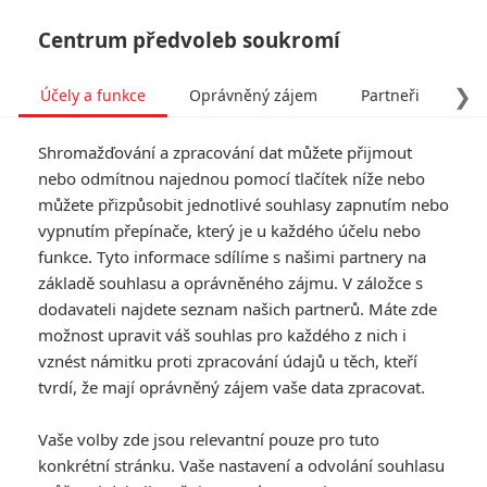
Centrum předvoleb soukromí
❯
Účely a funkce
Oprávněný zájem
Partneři
Pro
Tog
Shromažďování a zpracování dat můžete přijmout
navi
nebo odmítnou najednou pomocí tlačítek níže nebo
můžete přizpůsobit jednotlivé souhlasy zapnutím nebo
Finding Groovopolis -
vypnutím přepínače, který je u každého účelu nebo
funkce. Tyto informace sdílíme s našimi partnery na
Trailer
základě souhlasu a oprávněného zájmu. V záložce s
dodavateli najdete seznam našich partnerů. Máte zde
Finding Groovopolis - Trailer
možnost upravit váš souhlas pro každého z nich i
vznést námitku proti zpracování údajů u těch, kteří
tvrdí, že mají oprávněný zájem vaše data zpracovat.
Vaše volby zde jsou relevantní pouze pro tuto
konkrétní stránku. Vaše nastavení a odvolání souhlasu