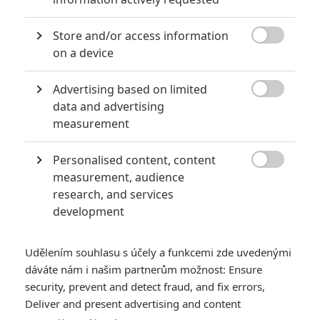
5
Recenze: Záhada strašidelného
zámku úroveň štědrovečerních
Store and/or access information
pohádek nepozvedla

on a device
8
Recenze: Občanská válka
Advertising based on limited

data and advertising
measurement
6
Recenze: Godzilla x Kong: Nové
impérium
Personalised content, content

measurement, audience
8
Recenze: Opičí muž
research, and services
development
Udělením souhlasu s účely a funkcemi zde uvedenými
dáváte nám i našim partnerům možnost: Ensure
POSLEDNÍ KOMENTOVANÉ
security, prevent and detect fraud, and fix errors,
Deliver and present advertising and content
3
ČLÁNEK | 01.08.2026 16:40