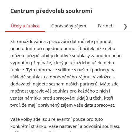
Centrum předvoleb soukromí
❯
Účely a funkce
Oprávněný zájem
Partneři
Pro
Tog
Shromažďování a zpracování dat můžete přijmout
navi
nebo odmítnou najednou pomocí tlačítek níže nebo
můžete přizpůsobit jednotlivé souhlasy zapnutím nebo
Tag: Finding Groovopolis
vypnutím přepínače, který je u každého účelu nebo
funkce. Tyto informace sdílíme s našimi partnery na
základě souhlasu a oprávněného zájmu. V záložce s
ČLÁNKY
FILMY
OSOBY
VIDEA
(0)
(0)
(1)
dodavateli najdete seznam našich partnerů. Máte zde
možnost upravit váš souhlas pro každého z nich i
vznést námitku proti zpracování údajů u těch, kteří
tvrdí, že mají oprávněný zájem vaše data zpracovat.
Vaše volby zde jsou relevantní pouze pro tuto
konkrétní stránku. Vaše nastavení a odvolání souhlasu
RECENZE FILMŮ