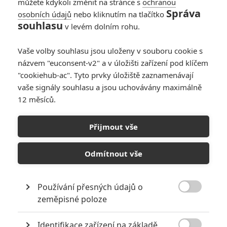
můžete kdykoli změnit na stránce s
ochranou
Správa
osobních údajů
nebo kliknutím na tlačítko
10
Recenze: Zcela výjimečná Gerta
souhlasu
v levém dolním rohu.
Schnirch nebarví hnus českých dějin
narůžovo
Vaše volby souhlasu jsou uloženy v souboru cookie s
5
Recenze: Záhada strašidelného
názvem "euconsent-v2" a v úložišti zařízení pod klíčem
zámku úroveň štědrovečerních
"cookiehub-ac". Tyto prvky úložiště zaznamenávají
pohádek nepozvedla
vaše signály souhlasu a jsou uchovávány maximálně
12 měsíců.
8
Recenze: Občanská válka
Přijmout vše
6
Recenze: Godzilla x Kong: Nové
impérium
Odmítnout vše
8
Recenze: Opičí muž
Používání přesných údajů o

zeměpisné poloze
Identifikace zařízení na základě