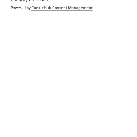
Powered by
CookieHub Consent Management
DISKUZE
PŘIHLÁSIT
REGISTROVAT
Šéfredaktor webu je
Petr Slavík
, e-mail
redakce@fandimefilmu.cz
Máte-li zájem o inzerci na našem webu napište nám na e-mail
redakce@fandimefilmu.cz
Ochrana osobních údajů
|
Zásady používání cookies
|
Pravidla webu
|
Upravit nastavení soukromí