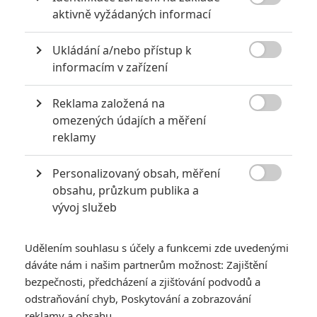

aktivně vyžádaných informací
POSLEDNÍ KOMENTOVANÉ
Ukládání a/nebo přístup k
3
ČLÁNEK | 01.08.2026 16:40

informacím v zařízení
Marvel nečekaně zrušil již schválené pokračování
433
FILM | 01.08.2026 07:11
Reklama založená na
拆彈專家

omezených údajích a měření
reklamy
1
ČLÁNEK | 30.07.2026 20:14
Děti krve a kostí: Regulérní trailer představuje akční fantasy
dobrodružství s vůní Afriky
Personalizovaný obsah, měření

obsahu, průzkum publika a
1
ČLÁNEK | 30.07.2026 12:31
vývoj služeb
Spider-Man: Zbrusu nový den – Podle recenzí máme čekat
překvapivě emotivní a osobní film
Udělením souhlasu s účely a funkcemi zde uvedenými
1
ČLÁNEK | 30.07.2026 03:42
dáváte nám i našim partnerům možnost: Zajištění
Velké preview: Odyssea - seznamte se s maximálně nabitým
obsazením
bezpečnosti, předcházení a zjišťování podvodů a
odstraňování chyb, Poskytování a zobrazování
reklamy a obsahu