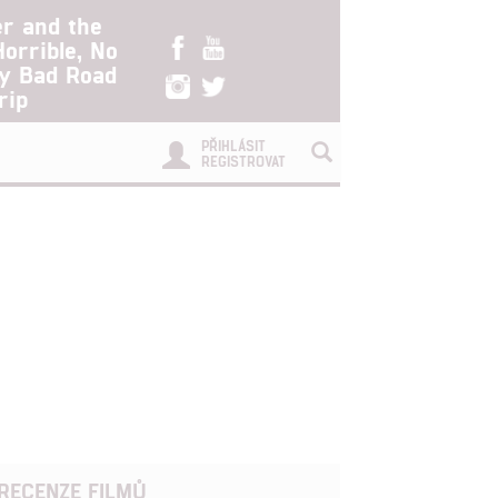
er and the
Horrible, No
ry Bad Road
rip
PŘIHLÁSIT
REGISTROVAT
RECENZE FILMŮ