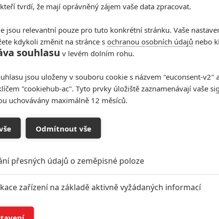
2
 28.02.2021 14:10
 kteří tvrdí, že mají oprávněný zájem vaše data zpracovat.
ales skrývá tajemství, které by mohlo změnit svět. Pusťte si
ailer.
e jsou relevantní pouze pro tuto konkrétní stránku. Vaše nastave
ete kdykoli změnit na stránce s
ochranou osobních údajů
nebo kl
áva souhlasu
v levém dolním rohu.
uhlasu jsou uloženy v souboru cookie s názvem "euconsent-v2" a 
klíčem "cookiehub-ac". Tyto prvky úložiště zaznamenávají vaše si
sou uchovávány maximálně 12 měsíců.
vše
Odmítnout vše
ání přesných údajů o zeměpisné poloze
ikace zařízení na základě aktivně vyžádaných informací
í a/nebo přístup k informacím v zařízení
stavení