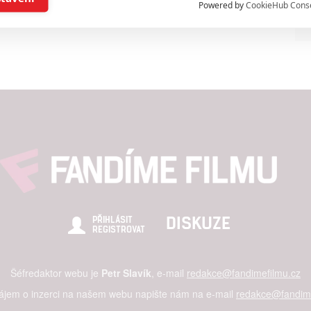
Powered by
CookieHub Cons
a založená na omezených údajích a měření reklamy
alizovaný obsah, měření obsahu, průzkum publika a vývoj
hlasu s účely a funkcemi zde uvedenými dáváte nám i našim pa
štění bezpečnosti, předcházení a zjišťování podvodů a odstraňov
a zobrazování reklamy a obsahu
DISKUZE
PŘIHLÁSIT
REGISTROVAT
Šéfredaktor webu je
Petr Slavík
, e-mail
redakce@fandimefilmu.cz
zájem o inzerci na našem webu napište nám na e-mail
redakce@fandime