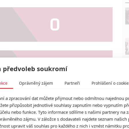
0
2
 předvoleb soukromí
nkce
Oprávněný zájem
Partneři
Prohlášení o cookie
UŽIVATELEM HANNIBAL21
í a zpracování dat můžete přijmout nebo odmítnou najednou po
žete přizpůsobit jednotlivé souhlasy zapnutím nebo vypnutím pře
účelu nebo funkce. Tyto informace sdílíme s našimi partnery na 
 Jihoafrická variace na Evil Dead
rávněného zájmu. V záložce s dodavateli najdete seznam našich 
je sílu přírody
ost upravit váš souhlas pro každého z nich i vznést námitku pro