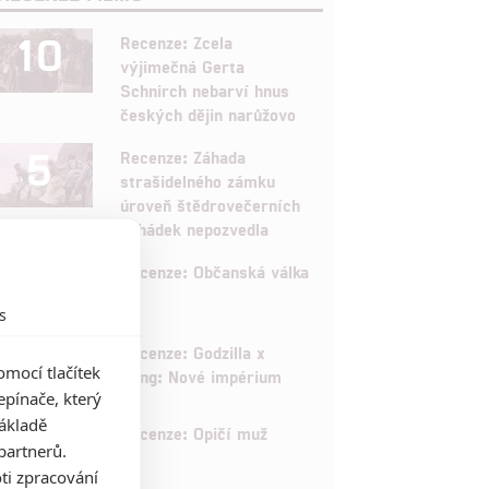
10
Recenze: Zcela
výjimečná Gerta
Schnirch nebarví hnus
českých dějin narůžovo
5
Recenze: Záhada
strašidelného zámku
úroveň štědrovečerních
pohádek nepozvedla
8
Recenze: Občanská válka
s
6
Recenze: Godzilla x
mocí tlačítek
Kong: Nové impérium
pínače, který
základě
8
Recenze: Opičí muž
partnerů.
ti zpracování