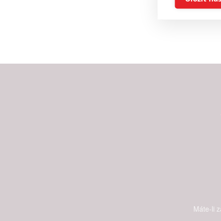
Reklam
Person
služeb
Udělením sou
možnost: Zaji
Poskytování 
Máte-li 