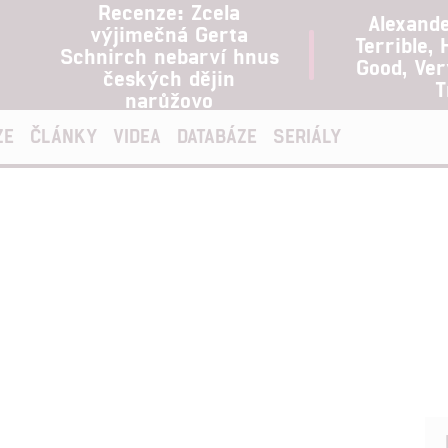
Recenze: Zcela
Alexand
výjimečná Gerta
Terrible, 
Schnirch nebarví hnus
Good, Ve
českých dějin
T
narůžovo
ZE
ČLÁNKY
VIDEA
DATABÁZE
SERIÁLY