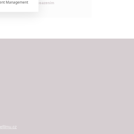
ent Management

maximálně nabitým obsazením


rtnerům
ání chyb,
filmu.cz