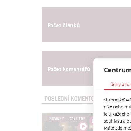
Počet článků
Počet komentářů
Centrum
Účely a fu
POSLEDNÍ KOMENTOVANÉ ČLÁNKY 
Shromažďován
níže nebo mů
je u každého 
Gaia:
NOVINKY
TRAILERY
souhlasu a op
ukazu
Máte zde možn