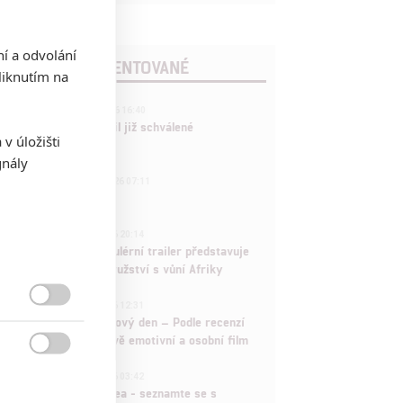
ní a odvolání
POSLEDNÍ KOMENTOVANÉ
iknutím na
3
ČLÁNEK | 01.08.2026 16:40
Marvel nečekaně zrušil již schválené
v úložišti
pokračování
gnály
433
FILM | 01.08.2026 07:11
拆彈專家
1
ČLÁNEK | 30.07.2026 20:14
Děti krve a kostí: Regulérní trailer představuje
akční fantasy dobrodružství s vůní Afriky
1
ČLÁNEK | 30.07.2026 12:31

Spider-Man: Zbrusu nový den – Podle recenzí
máme čekat překvapivě emotivní a osobní film

1
ČLÁNEK | 30.07.2026 03:42
Velké preview: Odyssea - seznamte se s