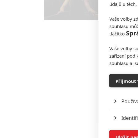
Jaaaara
|
údajů u těch,
Temný pr
teaser tr
Vaše volby zd
souhlasu můž
Spr
tlačítko
Vaše volby so
zařízení pod 
souhlasu a j
Přijmout 
Použív
Identif
Ukládán
Uložit na