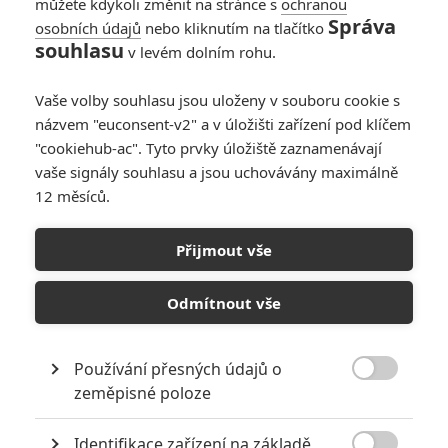
můžete kdykoli změnit na stránce s
ochranou
Správa
osobních údajů
nebo kliknutím na tlačítko
souhlasu
v levém dolním rohu.
Vaše volby souhlasu jsou uloženy v souboru cookie s
2
Počet
názvem "euconsent-v2" a v úložišti zařízení pod klíčem
komentářů
"cookiehub-ac". Tyto prvky úložiště zaznamenávají
vaše signály souhlasu a jsou uchovávány maximálně
12 měsíců.
POSLEDNÍ KOMENTOVANÉ ČLÁNKY UŽIVATELEM
CARTLEDGE
Přijmout vše
Odmítnout vše
RECENZE
ČLÁNKY
Používání přesných údajů o

zeměpisné poloze
Identifikace zařízení na základě