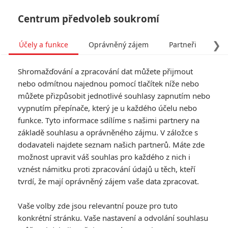
Centrum předvoleb soukromí
❯
Účely a funkce
Oprávněný zájem
Partneři
Pro
Tog
Shromažďování a zpracování dat můžete přijmout
navi
nebo odmítnou najednou pomocí tlačítek níže nebo
můžete přizpůsobit jednotlivé souhlasy zapnutím nebo
Cartledge
vypnutím přepínače, který je u každého účelu nebo
funkce. Tyto informace sdílíme s našimi partnery na
fandimefilmu.cz/uzivatel/Cartledge
základě souhlasu a oprávněného zájmu. V záložce s
dodavateli najdete seznam našich partnerů. Máte zde
Jmeno:
Mackenzie
možnost upravit váš souhlas pro každého z nich i
Příjmění:
Hackett
vznést námitku proti zpracování údajů u těch, kteří
tvrdí, že mají oprávněný zájem vaše data zpracovat.
0
Vaše volby zde jsou relevantní pouze pro tuto
Počet článků
konkrétní stránku. Vaše nastavení a odvolání souhlasu