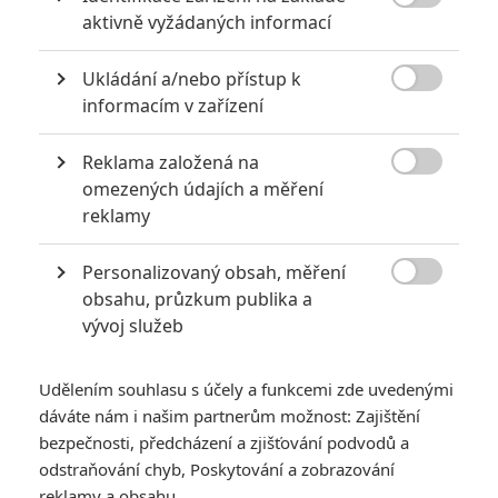

aktivně vyžádaných informací
Ukládání a/nebo přístup k

informacím v zařízení
Recenze: Zcela výjimečná Gerta
Reklama založená na
Schnirch nebarví hnus českých dějin

omezených údajích a měření
narůžovo
reklamy
3
Anarvin
| 10.02.2026 19:28
Zapomeňte na idealizované příběhy statečných hrdinů. Gerta se
Personalizovaný obsah, měření
obejde bez patosu, přitom je násobně silnější, údernější a nakonec i

obsahu, průzkum publika a
zaslouženě dojemnější.
vývoj služeb
RECENZE FILMŮ
Udělením souhlasu s účely a funkcemi zde uvedenými
dáváte nám i našim partnerům možnost: Zajištění
10
bezpečnosti, předcházení a zjišťování podvodů a
Recenze: Zcela výjimečná Gerta
Schnirch nebarví hnus českých dějin
odstraňování chyb, Poskytování a zobrazování
narůžovo
reklamy a obsahu