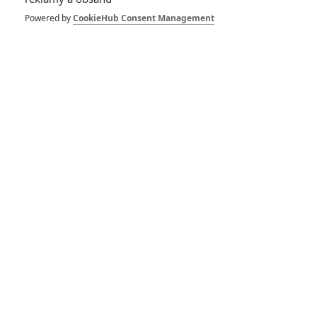
5
Powered by
CookieHub Consent Management
Recenze: Záhada strašidelného
zámku úroveň štědrovečerních
pohádek nepozvedla
8
Recenze: Občanská válka
6
Recenze: Godzilla x Kong: Nové
impérium
8
Recenze: Opičí muž
POSLEDNÍ KOMENTOVANÉ
3
ČLÁNEK | 01.08.2026 16:40