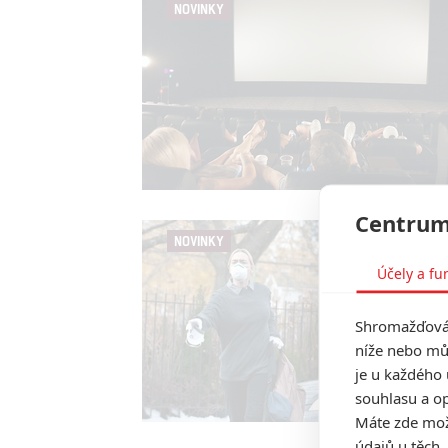
NOVINKY
Centrum
NOVINKY
Účely a fu
Shromažďován
níže nebo mů
je u každého 
souhlasu a op
Máte zde možn
údajů u těch,