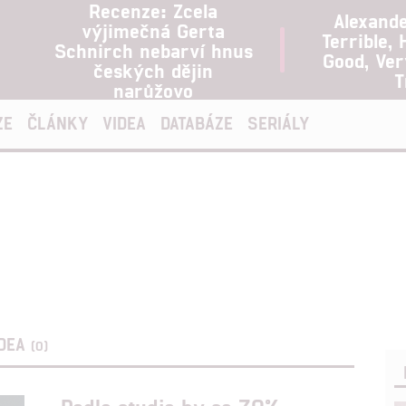
Recenze: Zcela
Alexand
výjimečná Gerta
Terrible, 
Schnirch nebarví hnus
Good, Ve
českých dějin
T
narůžovo
ZE
ČLÁNKY
VIDEA
DATABÁZE
SERIÁLY
IDEA
(0)