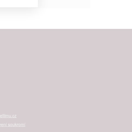


rtnerům
ání chyb,
filmu.cz
vení soukromí