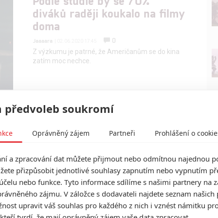
Podle studie by se 70%
diváků raději koukalo na filmy
doma
0
Jaaaara
| 02.06.2020 17:45
Z výzkumu je patrné, že Američanům se do kina
zatím moc nechce.
 předvoleb soukromí
Podle průzkumu se po
skončení pandemie bude
nkce
Oprávněný zájem
Partneři
Prohlášení o cookie
velká část diváků bát
návštěvy kina ještě dlouho
í a zpracování dat můžete přijmout nebo odmítnou najednou po
2
Jaaaara
| 01.04.2020 19:30
žete přizpůsobit jednotlivé souhlasy zapnutím nebo vypnutím pře
Průzkum odhalil, že (minimálně americká) kina
účelu nebo funkce. Tyto informace sdílíme s našimi partnery na 
mohou mít po opadnutí pandemie velký problém.
rávněného zájmu. V záložce s dodavateli najdete seznam našich 
ost upravit váš souhlas pro každého z nich i vznést námitku pro
 kteří tvrdí, že mají oprávněný zájem vaše data zpracovat.