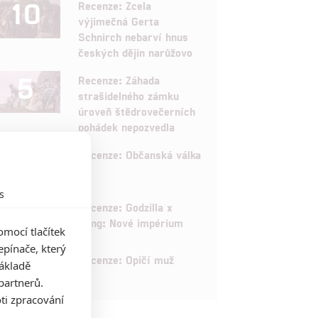
10
Recenze: Zcela
výjimečná Gerta
Schnirch nebarví hnus
českých dějin narůžovo
5
Recenze: Záhada
strašidelného zámku
úroveň štědrovečerních
pohádek nepozvedla
8
Recenze: Občanská válka
s
6
Recenze: Godzilla x
Kong: Nové impérium
mocí tlačítek
pínače, který
8
Recenze: Opičí muž
základě
partnerů.
ti zpracování