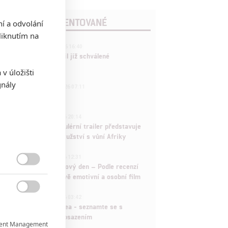
POSLEDNÍ KOMENTOVANÉ
ní a odvolání
iknutím na
3
ČLÁNEK | 01.08.2026 16:40
Marvel nečekaně zrušil již schválené
pokračování
v úložišti
gnály
433
FILM | 01.08.2026 07:11
拆彈專家
1
ČLÁNEK | 30.07.2026 20:14
Děti krve a kostí: Regulérní trailer představuje
akční fantasy dobrodružství s vůní Afriky
1
ČLÁNEK | 30.07.2026 12:31
Spider-Man: Zbrusu nový den – Podle recenzí

máme čekat překvapivě emotivní a osobní film
1

ČLÁNEK | 30.07.2026 03:42
Velké preview: Odyssea - seznamte se s
maximálně nabitým obsazením
ent Management
