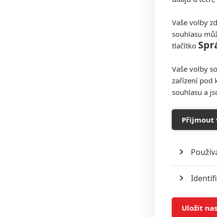
Vaše volby zd
souhlasu můž
Spr
tlačítko
Vaše volby so
zařízení pod 
souhlasu a j
Přijmout 
Použív
Identif
Ukládán
Uložit na