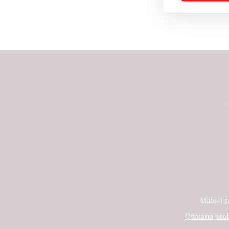
Reklam
Person
služeb
Udělením sou
možnost: Zaji
Poskytování 
Máte-li 
Ochrana osob