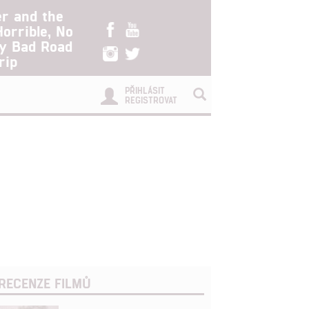
er and the
Horrible, No
ry Bad Road
rip
PŘIHLÁSIT
REGISTROVAT
RECENZE FILMŮ