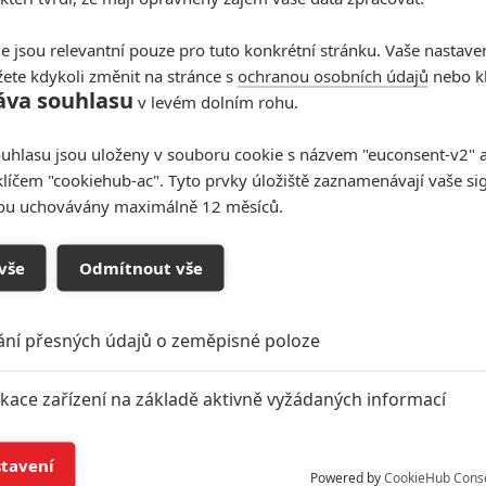
e jsou relevantní pouze pro tuto konkrétní stránku. Vaše nastave
ete kdykoli změnit na stránce s
ochranou osobních údajů
nebo kl
áva souhlasu
v levém dolním rohu.
uhlasu jsou uloženy v souboru cookie s názvem "euconsent-v2" a 
klíčem "cookiehub-ac". Tyto prvky úložiště zaznamenávají vaše si
sou uchovávány maximálně 12 měsíců.
vše
Odmítnout vše
ání přesných údajů o zeměpisné poloze
ikace zařízení na základě aktivně vyžádaných informací
í a/nebo přístup k informacím v zařízení
stavení
Powered by
CookieHub Cons