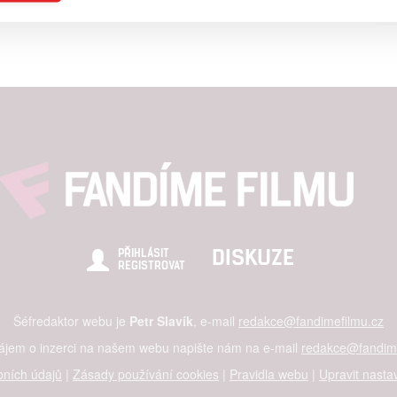
a založená na omezených údajích a měření reklamy
alizovaný obsah, měření obsahu, průzkum publika a vývoj
hlasu s účely a funkcemi zde uvedenými dáváte nám i našim pa
štění bezpečnosti, předcházení a zjišťování podvodů a odstraňov
a zobrazování reklamy a obsahu
DISKUZE
PŘIHLÁSIT
REGISTROVAT
Šéfredaktor webu je
Petr Slavík
, e-mail
redakce@fandimefilmu.cz
zájem o inzerci na našem webu napište nám na e-mail
redakce@fandime
ních údajů
|
Zásady používání cookies
|
Pravidla webu
|
Upravit nasta