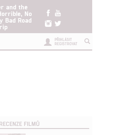
er and the
Horrible, No
ry Bad Road
rip
PŘIHLÁSIT
REGISTROVAT
RECENZE FILMŮ