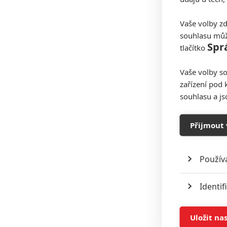
Vaše volby zd
souhlasu můž
Spr
tlačítko
Vaše volby so
zařízení pod 
souhlasu a j
Přijmout 
Použív
Identif
Ukládán
Uložit na