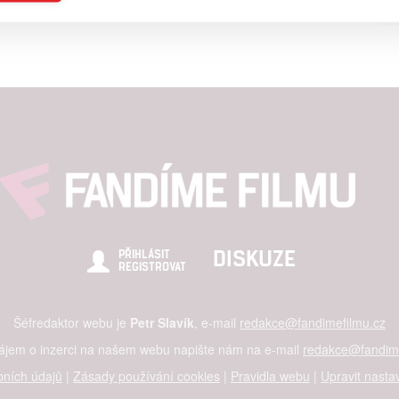
a založená na omezených údajích a měření reklamy
alizovaný obsah, měření obsahu, průzkum publika a vývoj
hlasu s účely a funkcemi zde uvedenými dáváte nám i našim pa
štění bezpečnosti, předcházení a zjišťování podvodů a odstraňov
a zobrazování reklamy a obsahu
DISKUZE
PŘIHLÁSIT
REGISTROVAT
Šéfredaktor webu je
Petr Slavík
, e-mail
redakce@fandimefilmu.cz
zájem o inzerci na našem webu napište nám na e-mail
redakce@fandime
ních údajů
|
Zásady používání cookies
|
Pravidla webu
|
Upravit nasta