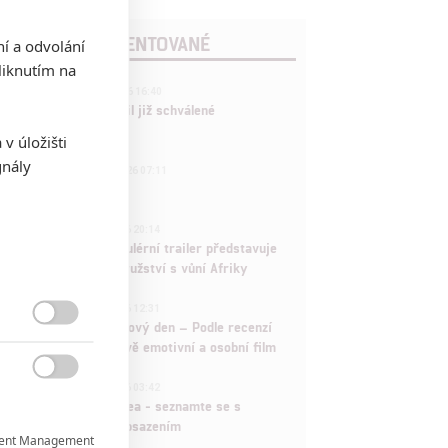
POSLEDNÍ KOMENTOVANÉ
ní a odvolání
iknutím na
3
ČLÁNEK | 01.08.2026 16:40
Marvel nečekaně zrušil již schválené
pokračování
v úložišti
gnály
433
FILM | 01.08.2026 07:11
拆彈專家
1
ČLÁNEK | 30.07.2026 20:14
Děti krve a kostí: Regulérní trailer představuje
akční fantasy dobrodružství s vůní Afriky
1
ČLÁNEK | 30.07.2026 12:31
Spider-Man: Zbrusu nový den – Podle recenzí

máme čekat překvapivě emotivní a osobní film
1

ČLÁNEK | 30.07.2026 03:42
Velké preview: Odyssea - seznamte se s
maximálně nabitým obsazením
ent Management
