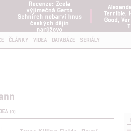
Recenze: Zcela
Alexand
výjimečná Gerta
Terrible, 
Schnirch nebarví hnus
Good, Ve
českých dějin
T
narůžovo
ZE
ČLÁNKY
VIDEA
DATABÁZE
SERIÁLY
ann
IDEA
(0)