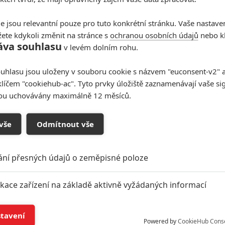
e jsou relevantní pouze pro tuto konkrétní stránku. Vaše nastave
ete kdykoli změnit na stránce s
ochranou osobních údajů
nebo kl
áva souhlasu
v levém dolním rohu.
uhlasu jsou uloženy v souboru cookie s názvem "euconsent-v2" a 
klíčem "cookiehub-ac". Tyto prvky úložiště zaznamenávají vaše si
sou uchovávány maximálně 12 měsíců.
vše
Odmítnout vše
ání přesných údajů o zeměpisné poloze
ikace zařízení na základě aktivně vyžádaných informací
í a/nebo přístup k informacím v zařízení
stavení
Powered by
CookieHub Cons