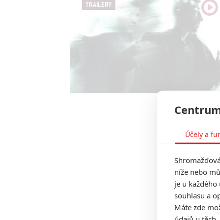
TRAILERY
Centrum
Účely a fu
Shromažďován
níže nebo mů
je u každého 
souhlasu a op
Máte zde možn
údajů u těch,