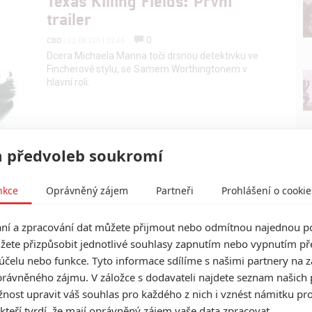
Texas Killing Fields: První
trailer
0
CBD
| 22.08.2011 22:46
Dcera Michaela Manna točí drsnou detektivku ve
Fincherově stylu, se Samem Worthingtonem v
hlavní roli.
 předvoleb soukromí
nkce
Oprávněný zájem
Partneři
Prohlášení o cookie
í a zpracování dat můžete přijmout nebo odmítnou najednou po
žete přizpůsobit jednotlivé souhlasy zapnutím nebo vypnutím pře
účelu nebo funkce. Tyto informace sdílíme s našimi partnery na 
rávněného zájmu. V záložce s dodavateli najdete seznam našich 
ost upravit váš souhlas pro každého z nich i vznést námitku pro
 kteří tvrdí, že mají oprávněný zájem vaše data zpracovat.