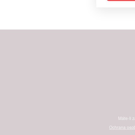
Reklam
Person
služeb
Udělením sou
možnost: Zaji
Poskytování 
Máte-li 
Ochrana osob