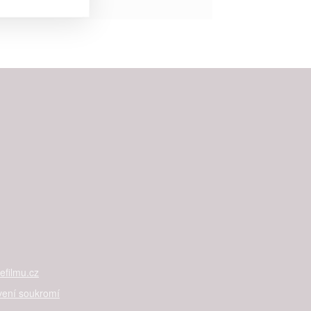


rtnerům
ání chyb,
filmu.cz
vení soukromí