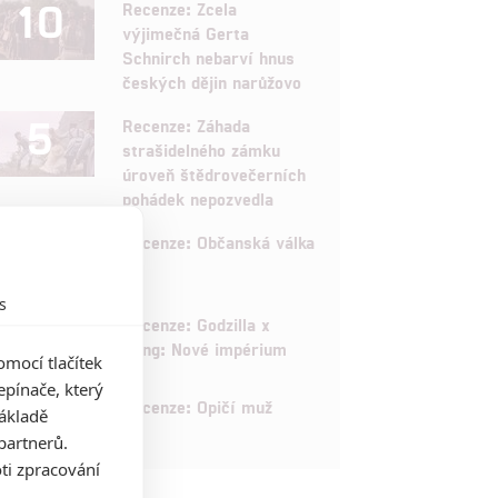
10
Recenze: Zcela
výjimečná Gerta
Schnirch nebarví hnus
českých dějin narůžovo
5
Recenze: Záhada
strašidelného zámku
úroveň štědrovečerních
pohádek nepozvedla
8
Recenze: Občanská válka
s
6
Recenze: Godzilla x
Kong: Nové impérium
mocí tlačítek
pínače, který
8
Recenze: Opičí muž
základě
partnerů.
ti zpracování