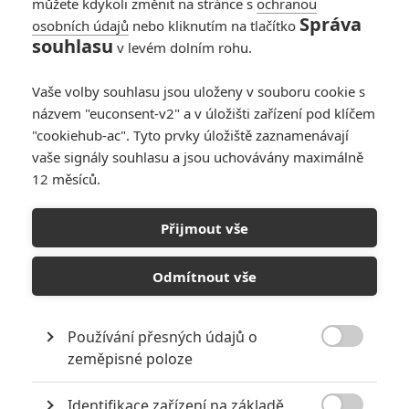
můžete kdykoli změnit na stránce s
ochranou
1
Jaaaara
| 01.11.2019 16:04
Správa
osobních údajů
nebo kliknutím na tlačítko
souhlasu
v levém dolním rohu.
Vaše volby souhlasu jsou uloženy v souboru cookie s
názvem "euconsent-v2" a v úložišti zařízení pod klíčem
"cookiehub-ac". Tyto prvky úložiště zaznamenávají
vaše signály souhlasu a jsou uchovávány maximálně
RECENZE FILMŮ
12 měsíců.
10
Recenze: Zcela výjimečná Gerta
Schnirch nebarví hnus českých dějin
Přijmout vše
narůžovo
Odmítnout vše
5
Recenze: Záhada strašidelného
zámku úroveň štědrovečerních
pohádek nepozvedla
Používání přesných údajů o
8

zeměpisné poloze
Recenze: Občanská válka
Identifikace zařízení na základě