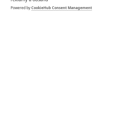
1
ČLÁNEK | 30.07.2026 12:31
Powered by
CookieHub Consent Management
Spider-Man: Zbrusu nový den – Podle recenzí máme čekat
překvapivě emotivní a osobní film
1
ČLÁNEK | 30.07.2026 03:42
Velké preview: Odyssea - seznamte se s maximálně nabitým
obsazením
DISKUZE
PŘIHLÁSIT