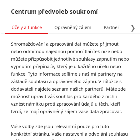
Centrum předvoleb soukromí
❯
Účely a funkce
Oprávněný zájem
Partneři
Pro
Tog
Shromažďování a zpracování dat můžete přijmout
navi
nebo odmítnou najednou pomocí tlačítek níže nebo
můžete přizpůsobit jednotlivé souhlasy zapnutím nebo
Tag: Robin Gibb
vypnutím přepínače, který je u každého účelu nebo
funkce. Tyto informace sdílíme s našimi partnery na
základě souhlasu a oprávněného zájmu. V záložce s
ČLÁNKY
FILMY
OSOBY
VIDEA
(0)
(0)
(0)
dodavateli najdete seznam našich partnerů. Máte zde
možnost upravit váš souhlas pro každého z nich i
Úspěchy Bohemian
vznést námitku proti zpracování údajů u těch, kteří
Rhapsody a
tvrdí, že mají oprávněný zájem vaše data zpracovat.
Rocketmana otevřely
dveře dalšímu
Vaše volby zde jsou relevantní pouze pro tuto
životopisnému
konkrétní stránku. Vaše nastavení a odvolání souhlasu
projektu