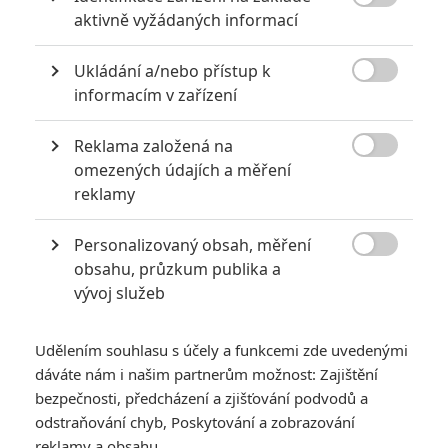
6

aktivně vyžádaných informací
Recenze: Godzilla x Kong: Nové
impérium
Ukládání a/nebo přístup k
8

Recenze: Opičí muž
informacím v zařízení
Reklama založená na

omezených údajích a měření
reklamy
POSLEDNÍ KOMENTOVANÉ
Personalizovaný obsah, měření
3

obsahu, průzkum publika a
ČLÁNEK | 01.08.2026 16:40
Marvel nečekaně zrušil již schválené pokračování
vývoj služeb
433
FILM | 01.08.2026 07:11
拆彈專家
Udělením souhlasu s účely a funkcemi zde uvedenými
dáváte nám i našim partnerům možnost: Zajištění
1
ČLÁNEK | 30.07.2026 20:14
bezpečnosti, předcházení a zjišťování podvodů a
Děti krve a kostí: Regulérní trailer představuje akční fantasy
odstraňování chyb, Poskytování a zobrazování
dobrodružství s vůní Afriky
reklamy a obsahu