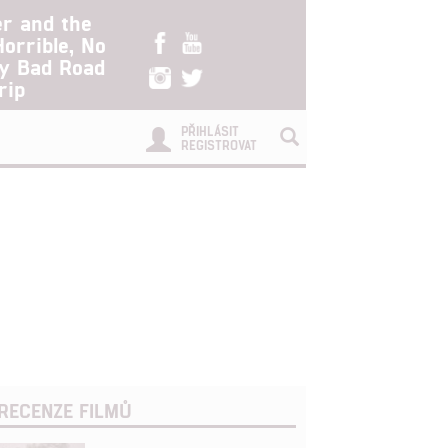
er and the
Horrible, No
ry Bad Road
rip
PŘIHLÁSIT
REGISTROVAT
RECENZE FILMŮ