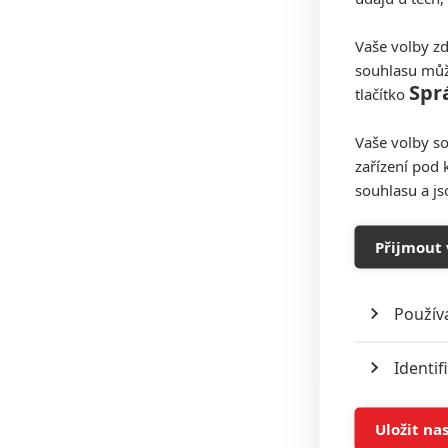
Vaše volby zd
souhlasu můž
Spr
tlačítko
Vaše volby so
zařízení pod 
souhlasu a j
Přijmout 
Použív
Identif
Ukládán
Uložit na