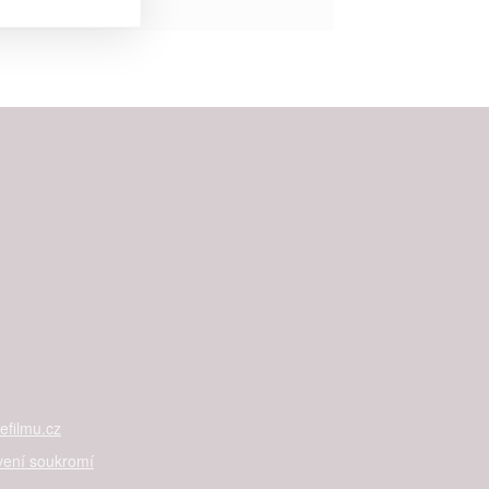


rtnerům
ání chyb,
filmu.cz
vení soukromí