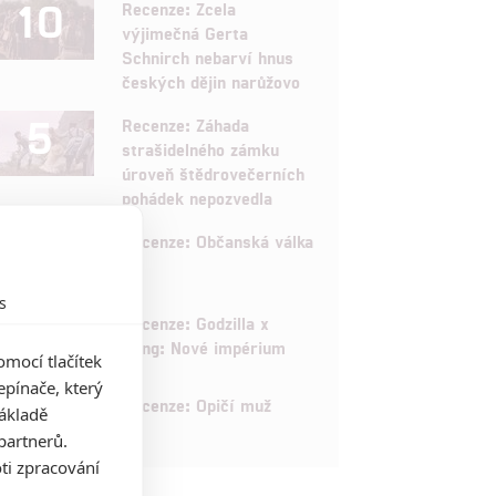
10
Recenze: Zcela
výjimečná Gerta
Schnirch nebarví hnus
českých dějin narůžovo
5
Recenze: Záhada
strašidelného zámku
úroveň štědrovečerních
pohádek nepozvedla
8
Recenze: Občanská válka
s
6
Recenze: Godzilla x
Kong: Nové impérium
mocí tlačítek
pínače, který
8
Recenze: Opičí muž
základě
partnerů.
ti zpracování