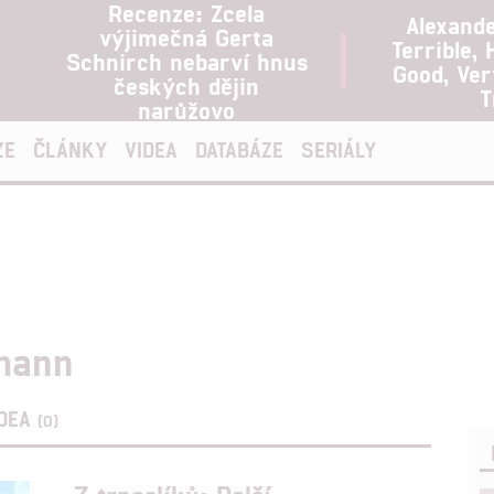
Recenze: Zcela
Alexand
výjimečná Gerta
Terrible, 
Schnirch nebarví hnus
Good, Ve
českých dějin
T
narůžovo
ZE
ČLÁNKY
VIDEA
DATABÁZE
SERIÁLY
rmann
IDEA
(0)