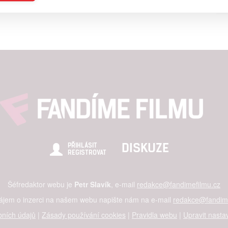
a založená na omezených údajích a měření reklamy
alizovaný obsah, měření obsahu, průzkum publika a vývoj
hlasu s účely a funkcemi zde uvedenými dáváte nám i našim pa
štění bezpečnosti, předcházení a zjišťování podvodů a odstraňov
a zobrazování reklamy a obsahu
DISKUZE
PŘIHLÁSIT
REGISTROVAT
Šéfredaktor webu je
Petr Slavík
, e-mail
redakce@fandimefilmu.cz
zájem o inzerci na našem webu napište nám na e-mail
redakce@fandime
ních údajů
|
Zásady používání cookies
|
Pravidla webu
|
Upravit nasta