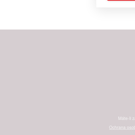
Reklam
Person
služeb
Udělením sou
možnost: Zaji
Poskytování 
Máte-li 
Ochrana osob