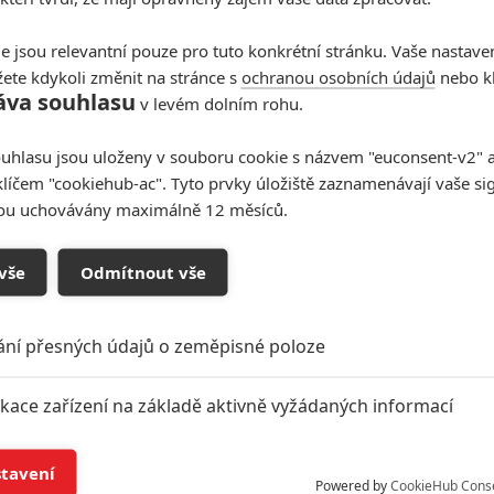
e jsou relevantní pouze pro tuto konkrétní stránku. Vaše nastave
ete kdykoli změnit na stránce s
ochranou osobních údajů
nebo kl
áva souhlasu
v levém dolním rohu.
uhlasu jsou uloženy v souboru cookie s názvem "euconsent-v2" a 
klíčem "cookiehub-ac". Tyto prvky úložiště zaznamenávají vaše si
sou uchovávány maximálně 12 měsíců.
vše
Odmítnout vše
ání přesných údajů o zeměpisné poloze
ikace zařízení na základě aktivně vyžádaných informací
í a/nebo přístup k informacím v zařízení
stavení
Powered by
CookieHub Cons