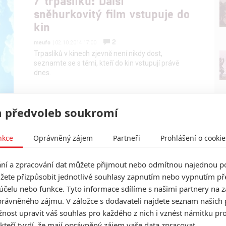
7 trpaslíků: Další
sněhurkovitý film vstupuje do
kin
2
meufo
| 02.10.2014 17:00
Trpaslíků v kinech zjevně není nikdy dost,
seznamte se s těmi, kteří do kin vstupují právě
dnes.
 předvoleb soukromí
nkce
Oprávněný zájem
Partneři
Prohlášení o cookie
í a zpracování dat můžete přijmout nebo odmítnou najednou po
žete přizpůsobit jednotlivé souhlasy zapnutím nebo vypnutím pře
účelu nebo funkce. Tyto informace sdílíme s našimi partnery na 
rávněného zájmu. V záložce s dodavateli najdete seznam našich 
ost upravit váš souhlas pro každého z nich i vznést námitku pro
 kteří tvrdí, že mají oprávněný zájem vaše data zpracovat.