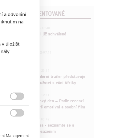
POSLEDNÍ KOMENTOVANÉ
ní a odvolání
iknutím na
3
ČLÁNEK | 01.08.2026 16:40
Marvel nečekaně zrušil již schválené
pokračování
v úložišti
gnály
433
FILM | 01.08.2026 07:11
拆彈專家
1
ČLÁNEK | 30.07.2026 20:14
Děti krve a kostí: Regulérní trailer představuje
akční fantasy dobrodružství s vůní Afriky
1
ČLÁNEK | 30.07.2026 12:31
Spider-Man: Zbrusu nový den – Podle recenzí

máme čekat překvapivě emotivní a osobní film
1

ČLÁNEK | 30.07.2026 03:42
Velké preview: Odyssea - seznamte se s
maximálně nabitým obsazením
ent Management
