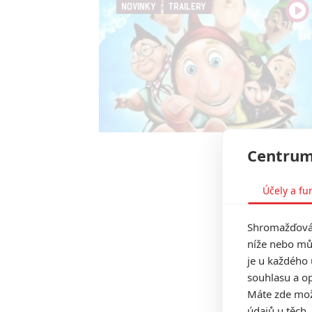
NOVINKY
TRAILERY
Centrum
Účely a fu
Shromažďován
níže nebo mů
je u každého 
souhlasu a op
Máte zde možn
údajů u těch,