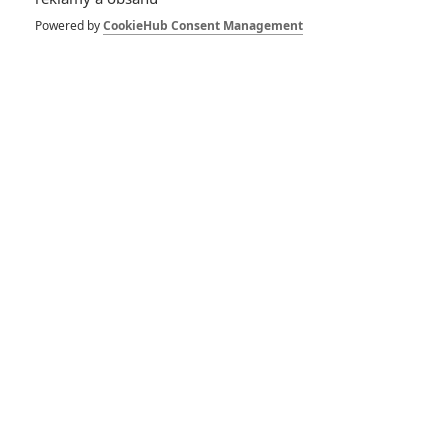
Spider-Man: Zbrusu nový den – Podle recenzí máme čekat
Powered by
CookieHub Consent Management
překvapivě emotivní a osobní film
1
ČLÁNEK | 30.07.2026 03:42
Velké preview: Odyssea - seznamte se s maximálně nabitým
obsazením
DISKUZE
PŘIHLÁSIT
REGISTROVAT