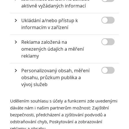
6
Recenze: Godzilla x Kong: Nové

aktivně vyžádaných informací
impérium
8
Ukládání a/nebo přístup k
Recenze: Opičí muž

informacím v zařízení
Reklama založená na

omezených údajích a měření
reklamy
POSLEDNÍ KOMENTOVANÉ
Personalizovaný obsah, měření
3
ČLÁNEK | 01.08.2026 16:40

obsahu, průzkum publika a
Marvel nečekaně zrušil již schválené pokračování
vývoj služeb
433
FILM | 01.08.2026 07:11
拆彈專家
Udělením souhlasu s účely a funkcemi zde uvedenými
1
ČLÁNEK | 30.07.2026 20:14
dáváte nám i našim partnerům možnost: Zajištění
Děti krve a kostí: Regulérní trailer představuje akční fantasy
bezpečnosti, předcházení a zjišťování podvodů a
dobrodružství s vůní Afriky
odstraňování chyb, Poskytování a zobrazování
1
reklamy a obsahu
ČLÁNEK | 30.07.2026 12:31