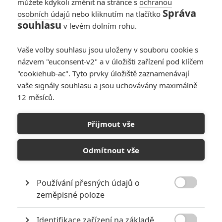
můžete kdykoli změnit na stránce s
ochranou
Správa
osobních údajů
nebo kliknutím na tlačítko
souhlasu
v levém dolním rohu.
Vaše volby souhlasu jsou uloženy v souboru cookie s
názvem "euconsent-v2" a v úložišti zařízení pod klíčem
"cookiehub-ac". Tyto prvky úložiště zaznamenávají
RECENZE FILMŮ
vaše signály souhlasu a jsou uchovávány maximálně
12 měsíců.
10
Recenze: Zcela výjimečná Gerta
Schnirch nebarví hnus českých dějin
Přijmout vše
narůžovo
5
Recenze: Záhada strašidelného
Odmítnout vše
zámku úroveň štědrovečerních
pohádek nepozvedla
Používání přesných údajů o
8
Recenze: Občanská válka

zeměpisné poloze
Identifikace zařízení na základě