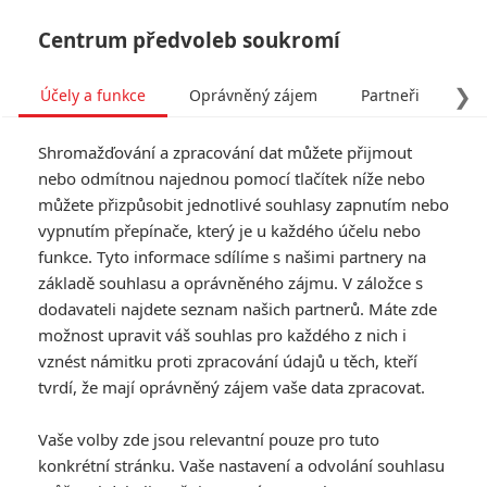
Centrum předvoleb soukromí
❯
Účely a funkce
Oprávněný zájem
Partneři
Pro
Tog
Shromažďování a zpracování dat můžete přijmout
navi
nebo odmítnou najednou pomocí tlačítek níže nebo
můžete přizpůsobit jednotlivé souhlasy zapnutím nebo
Tag: Boris Aljinovic
vypnutím přepínače, který je u každého účelu nebo
funkce. Tyto informace sdílíme s našimi partnery na
základě souhlasu a oprávněného zájmu. V záložce s
ČLÁNKY
FILMY
OSOBY
VIDEA
(0)
(0)
(0)
dodavateli najdete seznam našich partnerů. Máte zde
možnost upravit váš souhlas pro každého z nich i
7 trpaslíků: Další
vznést námitku proti zpracování údajů u těch, kteří
sněhurkovitý film
tvrdí, že mají oprávněný zájem vaše data zpracovat.
vstupuje do kin
2
meufo
| 02.10.2014 17:00
Vaše volby zde jsou relevantní pouze pro tuto
konkrétní stránku. Vaše nastavení a odvolání souhlasu