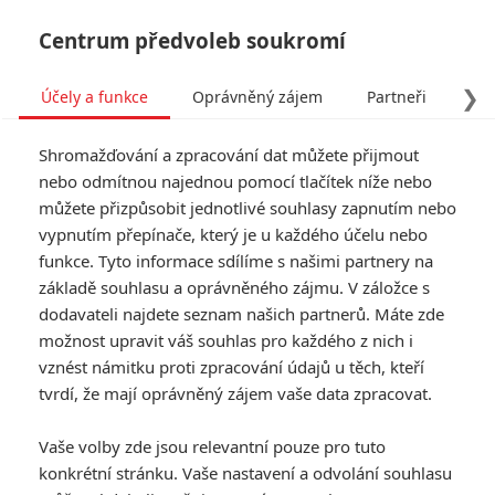
Centrum předvoleb soukromí
❯
Účely a funkce
Oprávněný zájem
Partneři
Pro
Tog
Shromažďování a zpracování dat můžete přijmout
navi
nebo odmítnou najednou pomocí tlačítek níže nebo
můžete přizpůsobit jednotlivé souhlasy zapnutím nebo
Tag: Der 7bte Zwerg
vypnutím přepínače, který je u každého účelu nebo
funkce. Tyto informace sdílíme s našimi partnery na
základě souhlasu a oprávněného zájmu. V záložce s
ČLÁNKY
FILMY
OSOBY
VIDEA
(0)
(0)
(0)
dodavateli najdete seznam našich partnerů. Máte zde
možnost upravit váš souhlas pro každého z nich i
7 trpaslíků: Další
vznést námitku proti zpracování údajů u těch, kteří
sněhurkovitý film
tvrdí, že mají oprávněný zájem vaše data zpracovat.
vstupuje do kin
2
meufo
| 02.10.2014 17:00
Vaše volby zde jsou relevantní pouze pro tuto
konkrétní stránku. Vaše nastavení a odvolání souhlasu