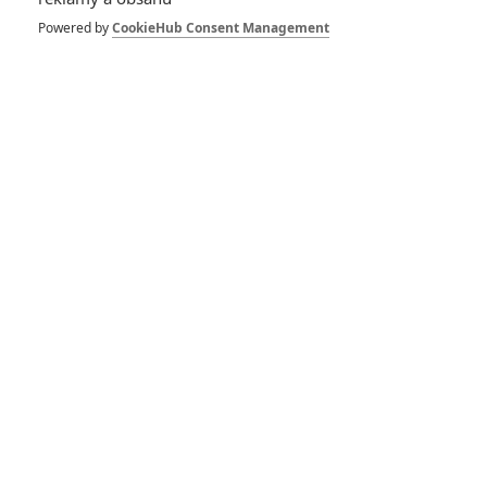
Spider-Man: Zbrusu nový den – Podle recenzí máme čekat
Powered by
CookieHub Consent Management
překvapivě emotivní a osobní film
1
ČLÁNEK | 30.07.2026 03:42
Velké preview: Odyssea - seznamte se s maximálně nabitým
obsazením
DISKUZE
PŘIHLÁSIT
REGISTROVAT