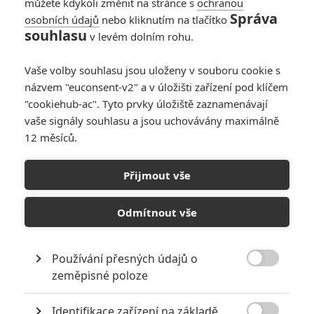
můžete kdykoli změnit na stránce s
ochranou
Správa
osobních údajů
nebo kliknutím na tlačítko
souhlasu
v levém dolním rohu.
Vaše volby souhlasu jsou uloženy v souboru cookie s
názvem "euconsent-v2" a v úložišti zařízení pod klíčem
"cookiehub-ac". Tyto prvky úložiště zaznamenávají
RECENZE FILMŮ
vaše signály souhlasu a jsou uchovávány maximálně
12 měsíců.
10
Recenze: Zcela výjimečná Gerta
Schnirch nebarví hnus českých dějin
Přijmout vše
narůžovo
5
Recenze: Záhada strašidelného
Odmítnout vše
zámku úroveň štědrovečerních
pohádek nepozvedla
Používání přesných údajů o
8
Recenze: Občanská válka

zeměpisné poloze
Identifikace zařízení na základě