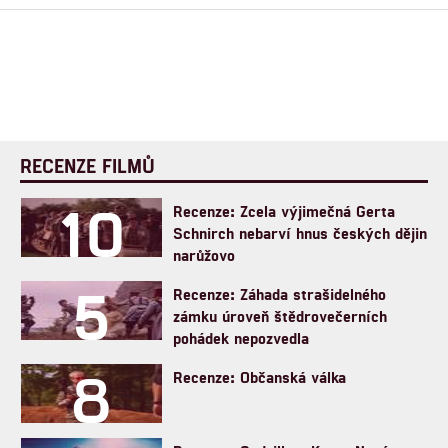
RECENZE FILMŮ
10
Recenze: Zcela výjimečná Gerta
Schnirch nebarví hnus českých dějin
narůžovo
5
Recenze: Záhada strašidelného
zámku úroveň štědrovečerních
pohádek nepozvedla
8
Recenze: Občanská válka