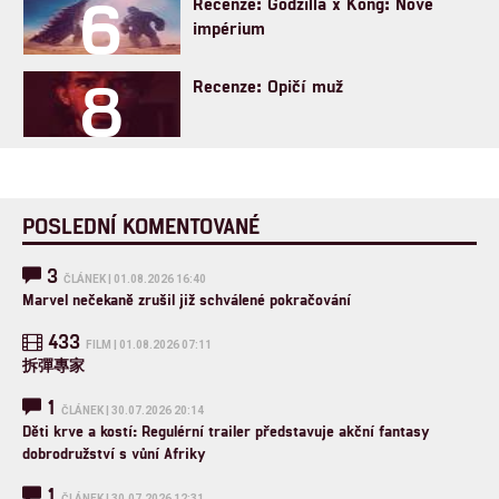
6
Recenze: Godzilla x Kong: Nové
impérium
8
Recenze: Opičí muž
POSLEDNÍ KOMENTOVANÉ
3
ČLÁNEK | 01.08.2026 16:40
Marvel nečekaně zrušil již schválené pokračování
433
FILM | 01.08.2026 07:11
拆彈專家
1
ČLÁNEK | 30.07.2026 20:14
Děti krve a kostí: Regulérní trailer představuje akční fantasy
dobrodružství s vůní Afriky
1
ČLÁNEK | 30.07.2026 12:31