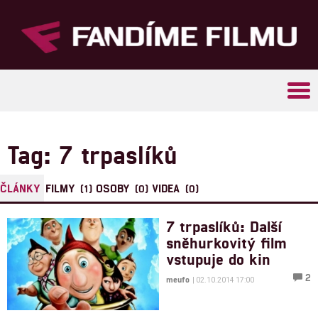
Tog
navi
Tag: 7 trpaslíků
ČLÁNKY
FILMY
OSOBY
VIDEA
(1)
(0)
(0)
7 trpaslíků: Další
sněhurkovitý film
vstupuje do kin
2
meufo
| 02.10.2014 17:00