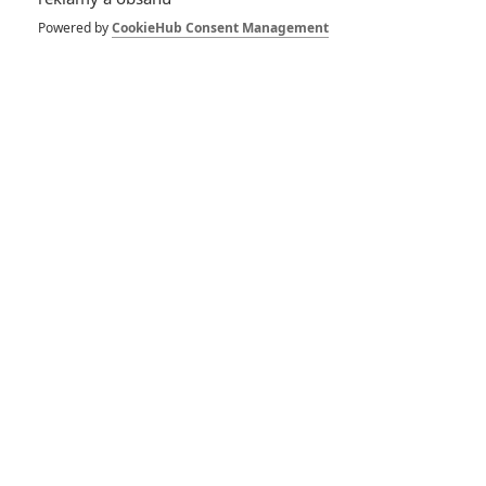
Spider-Man: Zbrusu nový den – Podle recenzí máme čekat
Powered by
CookieHub Consent Management
překvapivě emotivní a osobní film
1
ČLÁNEK | 30.07.2026 03:42
Velké preview: Odyssea - seznamte se s maximálně nabitým
obsazením
DISKUZE
PŘIHLÁSIT
REGISTROVAT