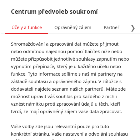
Centrum předvoleb soukromí
❯
Účely a funkce
Oprávněný zájem
Partneři
Pro
Tog
Shromažďování a zpracování dat můžete přijmout
navi
nebo odmítnou najednou pomocí tlačítek níže nebo
můžete přizpůsobit jednotlivé souhlasy zapnutím nebo
Tag: Nigel Phelps
vypnutím přepínače, který je u každého účelu nebo
funkce. Tyto informace sdílíme s našimi partnery na
základě souhlasu a oprávněného zájmu. V záložce s
ČLÁNKY
FILMY
OSOBY
VIDEA
(0)
(0)
(0)
dodavateli najdete seznam našich partnerů. Máte zde
možnost upravit váš souhlas pro každého z nich i
Piráti z Karibiku:
vznést námitku proti zpracování údajů u těch, kteří
Chystá se šestka.
tvrdí, že mají oprávněný zájem vaše data zpracovat.
Vrátí se Depp?
8
Anarvin
| 06.08.2018 11:27
Vaše volby zde jsou relevantní pouze pro tuto
konkrétní stránku. Vaše nastavení a odvolání souhlasu