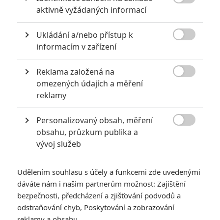
6
Recenze: Godzilla x Kong: Nové

aktivně vyžádaných informací
impérium
8
Ukládání a/nebo přístup k
Recenze: Opičí muž

informacím v zařízení
Reklama založená na

omezených údajích a měření
reklamy
POSLEDNÍ KOMENTOVANÉ
Personalizovaný obsah, měření
3
ČLÁNEK | 01.08.2026 16:40

obsahu, průzkum publika a
Marvel nečekaně zrušil již schválené pokračování
vývoj služeb
433
FILM | 01.08.2026 07:11
拆彈專家
Udělením souhlasu s účely a funkcemi zde uvedenými
1
ČLÁNEK | 30.07.2026 20:14
dáváte nám i našim partnerům možnost: Zajištění
Děti krve a kostí: Regulérní trailer představuje akční fantasy
bezpečnosti, předcházení a zjišťování podvodů a
dobrodružství s vůní Afriky
odstraňování chyb, Poskytování a zobrazování
1
reklamy a obsahu
ČLÁNEK | 30.07.2026 12:31