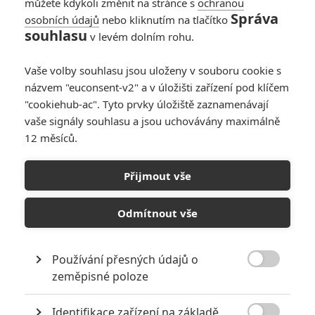
můžete kdykoli změnit na stránce s
ochranou
Správa
osobních údajů
nebo kliknutím na tlačítko
souhlasu
v levém dolním rohu.
Vaše volby souhlasu jsou uloženy v souboru cookie s
názvem "euconsent-v2" a v úložišti zařízení pod klíčem
"cookiehub-ac". Tyto prvky úložiště zaznamenávají
RECENZE FILMŮ
vaše signály souhlasu a jsou uchovávány maximálně
12 měsíců.
10
Recenze: Zcela výjimečná Gerta
Schnirch nebarví hnus českých dějin
Přijmout vše
narůžovo
5
Recenze: Záhada strašidelného
Odmítnout vše
zámku úroveň štědrovečerních
pohádek nepozvedla
Používání přesných údajů o
8
Recenze: Občanská válka

zeměpisné poloze
Identifikace zařízení na základě