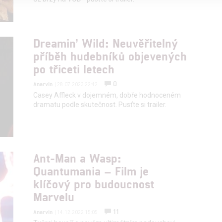
alizovaný obsah, měření obsahu, průzkum publika a vývoj
Dreamin’ Wild: Neuvěřitelný
příběh hudebníků objevených
hlasu s účely a funkcemi zde uvedenými dáváte nám i našim pa
po třiceti letech
štění bezpečnosti, předcházení a zjišťování podvodů a odstraňov
a zobrazování reklamy a obsahu
0
Anarvin
| 28.07.2023 22:42
Casey Affleck v dojemném, dobře hodnoceném
dramatu podle skutečnost. Pusťte si trailer.
Ant-Man a Wasp:
Quantumania – Film je
klíčový pro budoucnost
Marvelu
11
Anarvin
| 14.12.2022 15:05