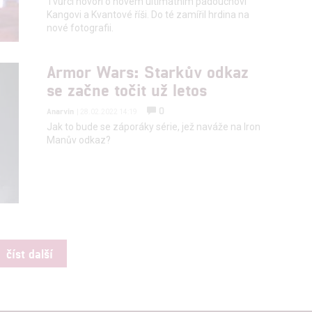
Tvůrci hovoří o novém ultimátním padouchovi
Kangovi a Kvantové říši. Do té zamířil hrdina na
nové fotografii.
Armor Wars: Starkův odkaz
se začne točit už letos
0
Anarvin
| 28.02.2022 14:19
Jak to bude se záporáky série, jež naváže na Iron
Manův odkaz?
číst další