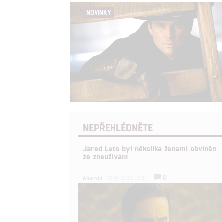
NOVINKY
NEPŘEHLÉDNĚTE
Jared Leto byl několika ženami obviněn
ze zneužívání
0
Anarvin
| 30.07.2026 06:30