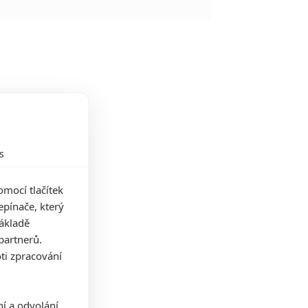
s
mocí tlačítek
pínače, který
základě
partnerů.
ti zpracování
ní a odvolání