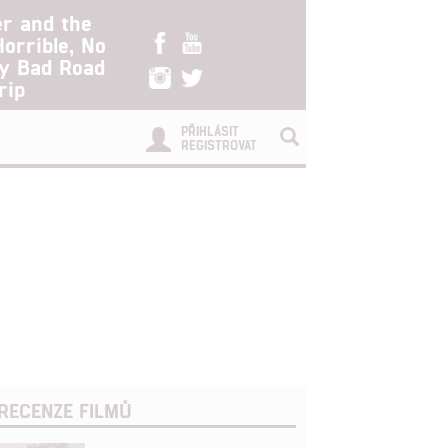
er and the
Horrible, No
ry Bad Road
rip
PŘIHLÁSIT
REGISTROVAT
RECENZE FILMŮ