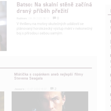
Batso: Na skalní stěně začíná
drsný příběh přežití
0
Rudmen
| 04.09.2025 08:13
V thrilleru na motivy skutečných událostí se
plánovaný horolezecký výstup mění v nekonečný
boj s přírodou i sebou samým.
Mlátička s copánkem aneb nejlepší filmy
Stevena Seagala
2
Jaaaara
| 13.07.2020 18:07