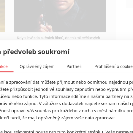
Kdysi hvězda akčních filmů, dnes král céčkových
slátanin, protagonista bizarní policejní reality
show nebo zvláštní velvyslanec Ruska.
 předvoleb soukromí
nkce
Oprávněný zájem
Partneři
Prohlášení o cookie
í a zpracování dat můžete přijmout nebo odmítnou najednou po
Street Fighter: Film si vybírá
žete přizpůsobit jednotlivé souhlasy zapnutím nebo vypnutím pře
představitele zaporáků
účelu nebo funkce. Tyto informace sdílíme s našimi partnery na 
0
Rudmen
rávněného zájmu. V záložce s dodavateli najdete seznam našich 
| 19.06.2025 14:28
Adaptace bojové videohry si pro záporáka sáhla
ost upravit váš souhlas pro každého z nich i vznést námitku pro
do Falloutu.
 kteří tvrdí, že mají oprávněný zájem vaše data zpracovat.
e jsou relevantní pouze pro tuto konkrétní stránku. Vaše nastave