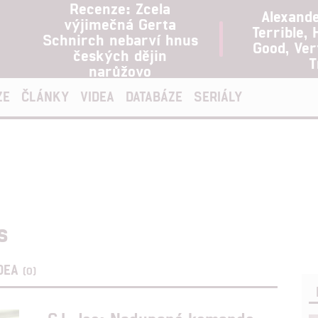
Recenze: Zcela
Alexand
výjimečná Gerta
Terrible, 
Schnirch nebarví hnus
Good, Ve
českých dějin
T
narůžovo
ZE
ČLÁNKY
VIDEA
DATABÁZE
SERIÁLY
s
DEA
(0)