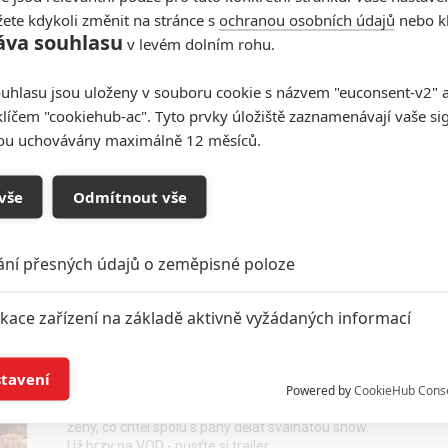
ete kdykoli změnit na stránce s
ochranou osobních údajů
nebo kl
áva souhlasu
v levém dolním rohu.
The Luckiest Man in America:
uhlasu jsou uloženy v souboru cookie s názvem "euconsent-v2" a 
Neuvěřitelný příběh obří
klíčem "cookiehub-ac". Tyto prvky úložiště zaznamenávají vaše si
televizní výhry míří do kin
sou uchovávány maximálně 12 měsíců.
0
Rudmen
| 25.03.2025 10:00
Nepochopitelné „štěstí“ obyčejného chlápka v
televizní hře je podané jako napínavý thriller.
vše
Odmítnout vše
Pusťte si trailer filmu dle skutečné události.
ání přesných údajů o zeměpisné poloze
Queen of the Ring: V
ikace zařízení na základě aktivně vyžádaných informací
životopisném snímku vstupuje
první žena mezi provazy
í a/nebo přístup k informacím v zařízení
stavení
0
Rudmen
| 06.03.2025 01:45
Powered by
CookieHub Cons
Na motivy skutečných událostí byl natočen příběh
a založená na omezených údajích a měření reklamy
ženy, co chtěl spolu s pány dělat svalnatou show.
Už brzy na VOD - pusťte si trailer.