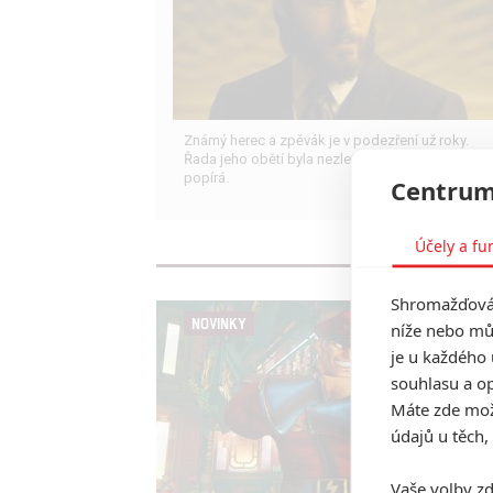
Známý herec a zpěvák je v podezření už roky.
Řada jeho obětí byla nezletilá. Leto obvinění
popírá.
Centrum
Účely a fu
Shromažďován
NOVINKY
níže nebo mů
je u každého 
souhlasu a op
Máte zde možn
údajů u těch,
Vaše volby zd