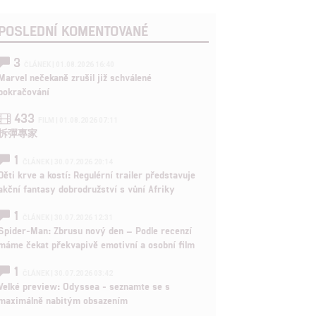
POSLEDNÍ KOMENTOVANÉ
3
ČLÁNEK | 01.08.2026 16:40
Marvel nečekaně zrušil již schválené
pokračování
433
FILM | 01.08.2026 07:11
拆彈專家
1
ČLÁNEK | 30.07.2026 20:14
Děti krve a kostí: Regulérní trailer představuje
akční fantasy dobrodružství s vůní Afriky
1
ČLÁNEK | 30.07.2026 12:31
Spider-Man: Zbrusu nový den – Podle recenzí
máme čekat překvapivě emotivní a osobní film
1
ČLÁNEK | 30.07.2026 03:42
Velké preview: Odyssea - seznamte se s
maximálně nabitým obsazením