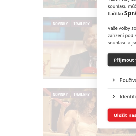
souhlasu můž
Spr
tlačítko
NOVINKY
TRAILERY
Vaše volby so
zařízení pod 
souhlasu a j
Přijmout 
Použív
NOVINKY
TRAILERY
Identif
Ukládán
Uložit na
Reklam