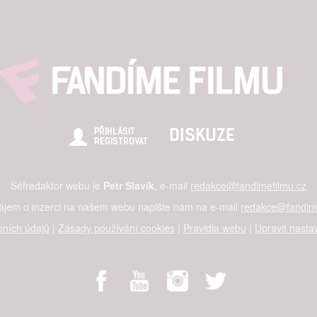
DISKUZE
PŘIHLÁSIT
REGISTROVAT
Šéfredaktor webu je
Petr Slavík
, e-mail
redakce@fandimefilmu.cz
zájem o inzerci na našem webu napište nám na e-mail
redakce@fandime
ních údajů
|
Zásady používání cookies
|
Pravidla webu
|
Upravit nasta