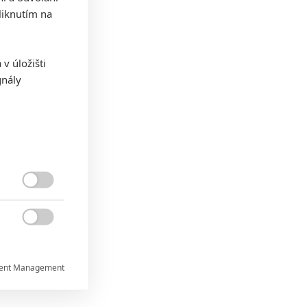
iknutím na
v úložišti
gnály


ent Management

