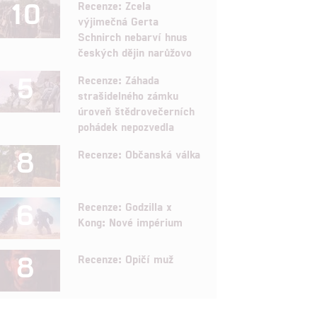
10
Recenze: Zcela
výjimečná Gerta
Schnirch nebarví hnus
českých dějin narůžovo
5
Recenze: Záhada
strašidelného zámku
úroveň štědrovečerních
pohádek nepozvedla
8
Recenze: Občanská válka
6
Recenze: Godzilla x
Kong: Nové impérium
8
Recenze: Opičí muž