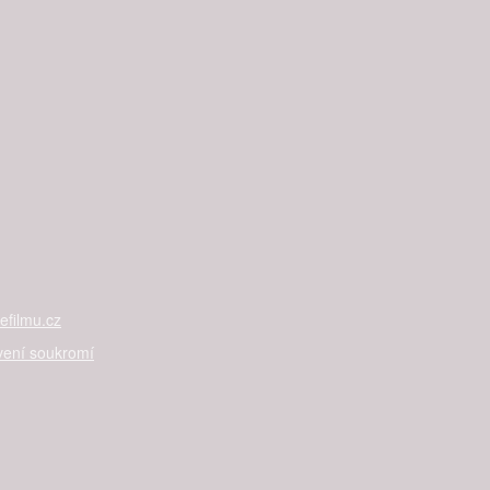
filmu.cz
vení soukromí