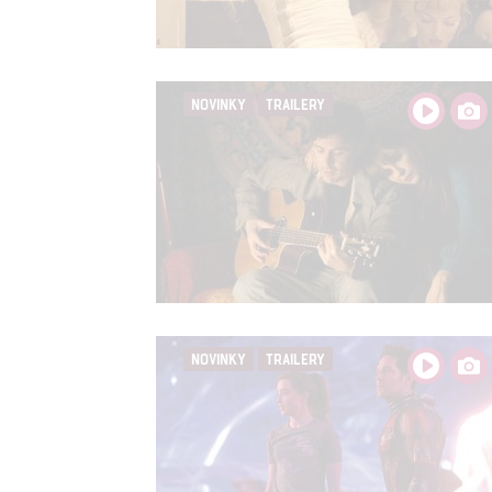
Person
služeb
NOVINKY
TRAILERY
Udělením sou
možnost: Zaji
Poskytování 
NOVINKY
TRAILERY