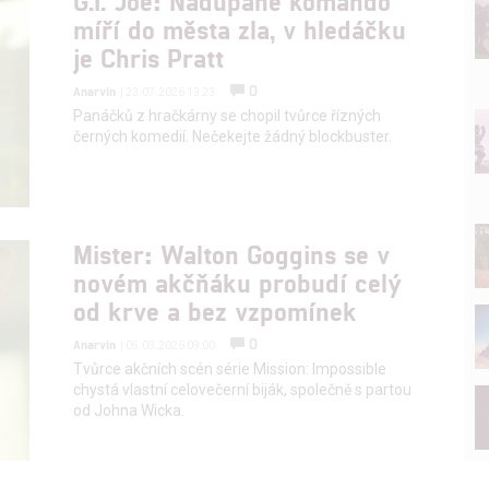
G.I. Joe: Nadupané komando
míří do města zla, v hledáčku
je Chris Pratt
0
Anarvin
| 23.07.2026 13:23
Panáčků z hračkárny se chopil tvůrce řízných
černých komedií. Nečekejte žádný blockbuster.
Mister: Walton Goggins se v
novém akčňáku probudí celý
od krve a bez vzpomínek
0
Anarvin
| 05.03.2026 09:00
Tvůrce akčních scén série Mission: Impossible
chystá vlastní celovečerní biják, společně s partou
od Johna Wicka.