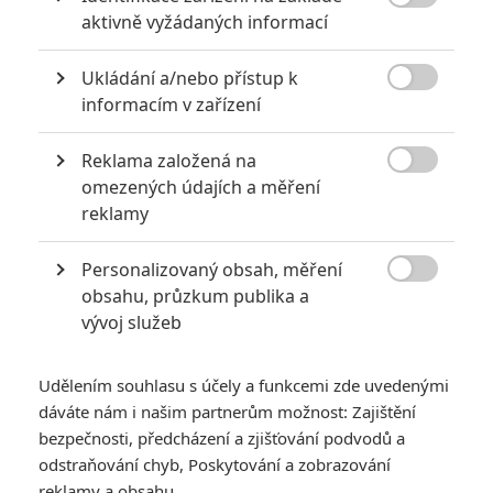

aktivně vyžádaných informací
0
Jaaaara
| 22.08.2020 08:00
Zkušenosti a praxe? Ale kdeže... někdy
Ukládání a/nebo přístup k
stačí mít dostatek talentu a využít

nabízené příležitosti.
informacím v zařízení
Reklama založená na

omezených údajích a měření
Nebezpečně nakažlivé filmy aneb bakterie a viry útočí
reklamy
0
Jaaaara
| 04.08.2020 18:24
Personalizovaný obsah, měření
Jestli vás už omrzela Nákaza, zkuste si
pandemii zpříjemnit jinou relevantní

obsahu, průzkum publika a
peckou, v níž lidstvo terorizují nebezpeční
vývoj služeb
mikroskopičtí prevíti.
Udělením souhlasu s účely a funkcemi zde uvedenými
dáváte nám i našim partnerům možnost: Zajištění
bezpečnosti, předcházení a zjišťování podvodů a
odstraňování chyb, Poskytování a zobrazování
Mowgli: Legend of
reklamy a obsahu