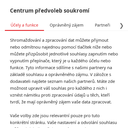
Centrum předvoleb soukromí
❯
Účely a funkce
Oprávněný zájem
Partneři
Pro
Tog
Shromažďování a zpracování dat můžete přijmout
navi
nebo odmítnou najednou pomocí tlačítek níže nebo
můžete přizpůsobit jednotlivé souhlasy zapnutím nebo
Tag: Kniha džunglí
vypnutím přepínače, který je u každého účelu nebo
funkce. Tyto informace sdílíme s našimi partnery na
základě souhlasu a oprávněného zájmu. V záložce s
ČLÁNKY
FILMY
OSOBY
VIDEA
(3)
(0)
(26)
dodavateli najdete seznam našich partnerů. Máte zde
možnost upravit váš souhlas pro každého z nich i
Filmové remaky,
vznést námitku proti zpracování údajů u těch, kteří
které se až
tvrdí, že mají oprávněný zájem vaše data zpracovat.
překvapivě povedly
5
Vojcl
| 08.09.2020 22:00
Vaše volby zde jsou relevantní pouze pro tuto
konkrétní stránku. Vaše nastavení a odvolání souhlasu