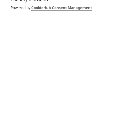
the Jungle: Nový
trailer odhalil datum
Powered by
CookieHub Consent Management
premiéry
1
Anarvin
| 08.11.2018 18:13
Kniha džunglí:
Konkurenční projekt
se stále chystá, mění
název
20
Anarvin
| 21.12.2017 16:39
Jak se Kniha Džunglí
Andyho Serkise liší
od té loňské
1
schonecek
| 31.07.2017 09:06