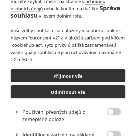
můžete kdykoli změnit na stránce s
ochranou
Správa
osobních údajů
nebo kliknutím na tlačítko
Bývalý disneyovský
souhlasu
v levém dolním rohu.
režisér říká: Hrané
remaky klasických
Vaše volby souhlasu jsou uloženy v souboru cookie s
animáků jsou od
názvem "euconsent-v2" a v úložišti zařízení pod klíčem
studia lenost
"cookiehub-ac". Tyto prvky úložiště zaznamenávají
1
kotilion
| 19.07.2020 14:00
vaše signály souhlasu a jsou uchovávány maximálně
12 měsíců.
Recenze: Mowgli
5
Vojcl
| 09.12.2018 15:20
Přijmout vše
Odmítnout vše
Používání přesných údajů o

zeměpisné poloze
NEPŘEHLÉDNĚTE
Identifikace zařízení na základě
Filmové klenoty, které překvapivě natočili úplní zelenáči