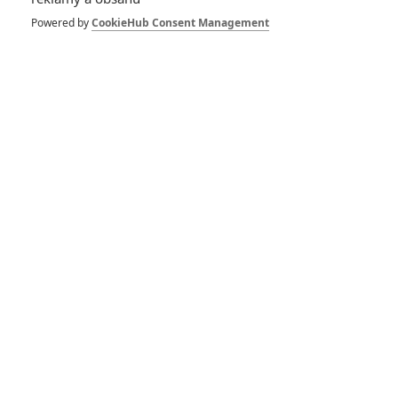
Spider-Man: Zbrusu nový den – Podle recenzí máme čekat
Powered by
CookieHub Consent Management
překvapivě emotivní a osobní film
1
ČLÁNEK | 30.07.2026 03:42
Velké preview: Odyssea - seznamte se s maximálně nabitým
obsazením
DISKUZE
PŘIHLÁSIT
REGISTROVAT