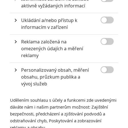
6
Recenze: Godzilla x Kong: Nové

aktivně vyžádaných informací
impérium
8
Ukládání a/nebo přístup k
Recenze: Opičí muž

informacím v zařízení
Reklama založená na

omezených údajích a měření
reklamy
POSLEDNÍ KOMENTOVANÉ
Personalizovaný obsah, měření
3
ČLÁNEK | 01.08.2026 16:40

obsahu, průzkum publika a
Marvel nečekaně zrušil již schválené pokračování
vývoj služeb
433
FILM | 01.08.2026 07:11
拆彈專家
Udělením souhlasu s účely a funkcemi zde uvedenými
1
ČLÁNEK | 30.07.2026 20:14
dáváte nám i našim partnerům možnost: Zajištění
Děti krve a kostí: Regulérní trailer představuje akční fantasy
bezpečnosti, předcházení a zjišťování podvodů a
dobrodružství s vůní Afriky
odstraňování chyb, Poskytování a zobrazování
1
reklamy a obsahu
ČLÁNEK | 30.07.2026 12:31