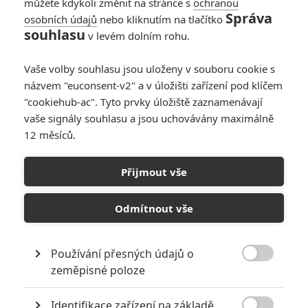
můžete kdykoli změnit na stránce s
ochranou
Správa
osobních údajů
nebo kliknutím na tlačítko
souhlasu
v levém dolním rohu.
Vaše volby souhlasu jsou uloženy v souboru cookie s
názvem "euconsent-v2" a v úložišti zařízení pod klíčem
"cookiehub-ac". Tyto prvky úložiště zaznamenávají
RECENZE FILMŮ
vaše signály souhlasu a jsou uchovávány maximálně
12 měsíců.
10
Recenze: Zcela výjimečná Gerta
Schnirch nebarví hnus českých dějin
Přijmout vše
narůžovo
5
Recenze: Záhada strašidelného
Odmítnout vše
zámku úroveň štědrovečerních
pohádek nepozvedla
Používání přesných údajů o
8
Recenze: Občanská válka

zeměpisné poloze
Identifikace zařízení na základě