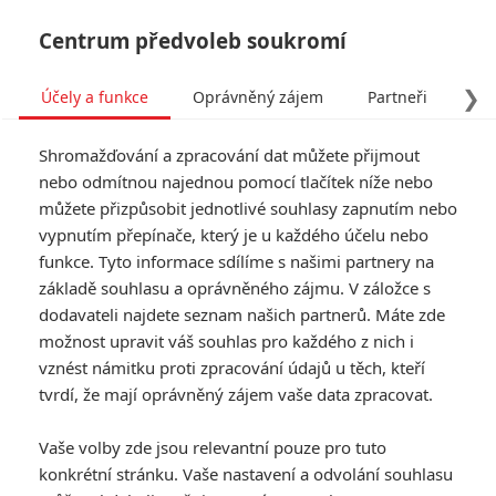
Centrum předvoleb soukromí
❯
Účely a funkce
Oprávněný zájem
Partneři
Pro
Tog
Shromažďování a zpracování dat můžete přijmout
navi
nebo odmítnou najednou pomocí tlačítek níže nebo
můžete přizpůsobit jednotlivé souhlasy zapnutím nebo
Tag: Aasif Mandvi
vypnutím přepínače, který je u každého účelu nebo
funkce. Tyto informace sdílíme s našimi partnery na
základě souhlasu a oprávněného zájmu. V záložce s
ČLÁNKY
FILMY
OSOBY
VIDEA
(0)
(0)
(0)
dodavateli najdete seznam našich partnerů. Máte zde
možnost upravit váš souhlas pro každého z nich i
Million Dollar Arm:
vznést námitku proti zpracování údajů u těch, kteří
Jon Hamm hraje
tvrdí, že mají oprávněný zájem vaše data zpracovat.
baseball
0
MATADOR
| 05.06.2013 21:00
Vaše volby zde jsou relevantní pouze pro tuto
konkrétní stránku. Vaše nastavení a odvolání souhlasu