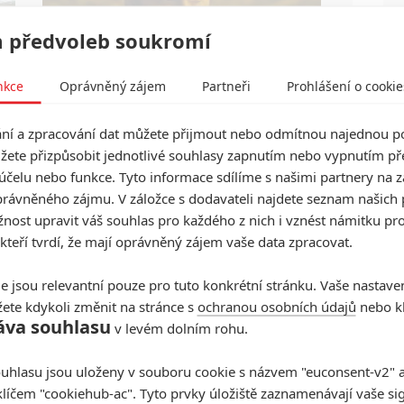
 předvoleb soukromí
nkce
Oprávněný zájem
Partneři
Prohlášení o cookie
v
Známý herec a zpěvák je v podezření už roky.
Řada jeho obětí byla nezletilá. Leto obvinění
í a zpracování dat můžete přijmout nebo odmítnou najednou po
popírá.
žete přizpůsobit jednotlivé souhlasy zapnutím nebo vypnutím pře
účelu nebo funkce. Tyto informace sdílíme s našimi partnery na 
rávněného zájmu. V záložce s dodavateli najdete seznam našich 
ost upravit váš souhlas pro každého z nich i vznést námitku pro
 kteří tvrdí, že mají oprávněný zájem vaše data zpracovat.
Ranařky: Nevhodné chování
rozpoutá středoškolskou
e jsou relevantní pouze pro tuto konkrétní stránku. Vaše nastave
revoluci
ete kdykoli změnit na stránce s
ochranou osobních údajů
nebo kl
áva souhlasu
v levém dolním rohu.
0
Jaaaara
| 05.02.2021 11:35
Amy Poehler si zkouší napravit režisérskou
uhlasu jsou uloženy v souboru cookie s názvem "euconsent-v2" a 
reputaci po zpackané komedii V kraji vína. Pusťte
si trailer na její novinku.
klíčem "cookiehub-ac". Tyto prvky úložiště zaznamenávají vaše si