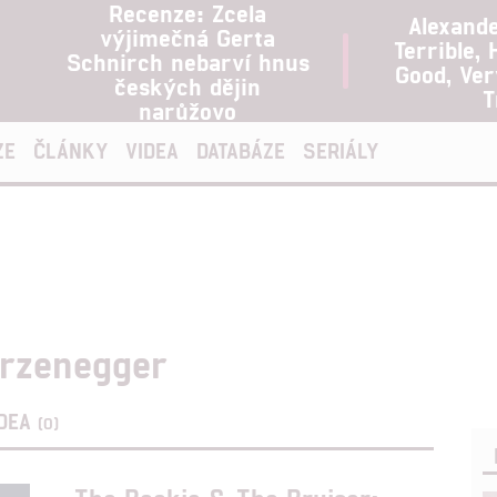
Recenze: Zcela
Alexand
výjimečná Gerta
Terrible, 
Schnirch nebarví hnus
Good, Ve
českých dějin
T
narůžovo
ZE
ČLÁNKY
VIDEA
DATABÁZE
SERIÁLY
arzenegger
IDEA
(0)