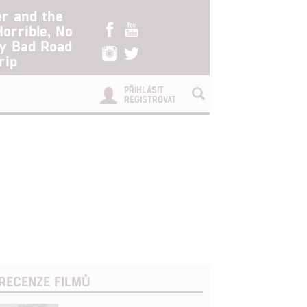
er and the
Horrible, No
ry Bad Road
rip
PŘIHLÁSIT
REGISTROVAT
RECENZE FILMŮ