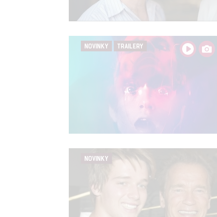
možnost: Zaji
Poskytování 
NOVINKY
TRAILERY
NOVINKY