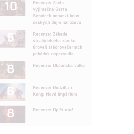
10
Recenze: Zcela
výjimečná Gerta
Schnirch nebarví hnus
českých dějin narůžovo
5
Recenze: Záhada
strašidelného zámku
úroveň štědrovečerních
pohádek nepozvedla
8
Recenze: Občanská válka
6
Recenze: Godzilla x
Kong: Nové impérium
8
Recenze: Opičí muž