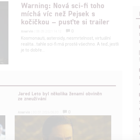
Warning: Nová sci-fi toho
míchá víc než Pejsek s
kočičkou – pusťte si trailer
0
Anarvin
| 08.09.2021 14:12
Kosmonauti, asteroidy, nesmrtelnost, virtuální
realita...tahle sci-fi má prostě všechno. A teď, jestli
je to dobře…
Jared Leto byl několika ženami obviněn
ze zneužívání
0
Anarvin
| 30.07.2026 06:30