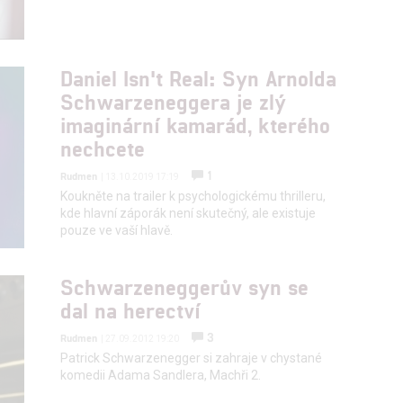
štění bezpečnosti, předcházení a zjišťování podvodů a odstraňov
a zobrazování reklamy a obsahu
Daniel Isn't Real: Syn Arnolda
Schwarzeneggera je zlý
imaginární kamarád, kterého
nechcete
1
Rudmen
| 13.10.2019 17:19
Koukněte na trailer k psychologickému thrilleru,
kde hlavní záporák není skutečný, ale existuje
pouze ve vaší hlavě.
Schwarzeneggerův syn se
dal na herectví
3
Rudmen
| 27.09.2012 19:20
Patrick Schwarzenegger si zahraje v chystané
komedii Adama Sandlera, Machři 2.