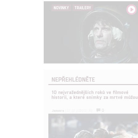
NOVINKY
TRAILERY
NEPŘEHLÉDNĚTE
10 nejvražednějších roků ve filmové
historii, a které snímky za mrtvé můžou
0
Jaaaara
| 27.07.2020 21:30