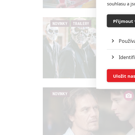
souhlasu a j
Přijmout 
NOVINKY
TRAILERY
Použív
Identif
Ukládán
Uložit na
Reklam
NOVINKY
Person
služeb
Udělením sou