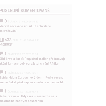
POSLEDNÍ KOMENTOVANÉ
3
ČLÁNEK | 01.08.2026 16:40
Marvel nečekaně zrušil již schválené
pokračování
433
FILM | 01.08.2026 07:11
拆彈專家
1
ČLÁNEK | 30.07.2026 20:14
Děti krve a kostí: Regulérní trailer představuje
akční fantasy dobrodružství s vůní Afriky
1
ČLÁNEK | 30.07.2026 12:31
Spider-Man: Zbrusu nový den – Podle recenzí
máme čekat překvapivě emotivní a osobní film
1
ČLÁNEK | 30.07.2026 03:42
Velké preview: Odyssea - seznamte se s
maximálně nabitým obsazením