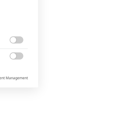


ent Management



rtnerům