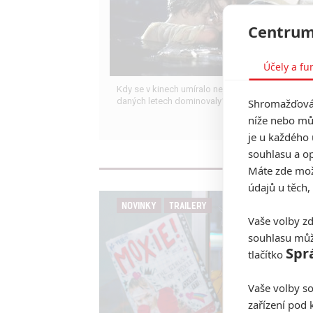
Centrum
Účely a fu
Kdy se v kinech umíralo nejvíce? A které snímky 
daných letech dominovaly?
Shromažďován
níže nebo mů
je u každého 
souhlasu a op
Máte zde možn
údajů u těch,
NOVINKY
TRAILERY
Vaše volby zd
souhlasu můž
Spr
tlačítko
Vaše volby so
zařízení pod 