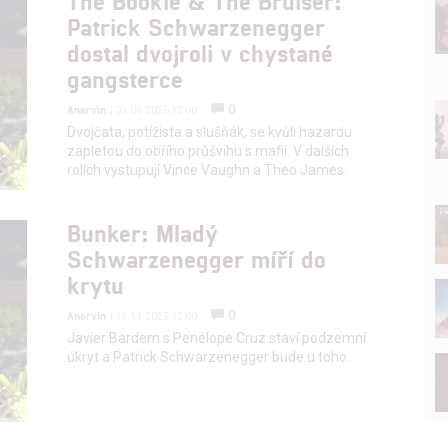
The Bookie & The Bruiser:
Patrick Schwarzenegger
dostal dvojroli v chystané
gangsterce
0
Anarvin
| 03.06.2026 12:00
Dvojčata, potížista a slušňák, se kvůli hazardu
zapletou do obřího průšvihu s mafií. V dalších
rolích vystupují Vince Vaughn a Theo James.
Bunker: Mladý
Schwarzenegger míří do
krytu
0
Anarvin
| 16.11.2025 12:00
Javier Bardem s Penélope Cruz staví podzemní
úkryt a Patrick Schwarzenegger bude u toho.