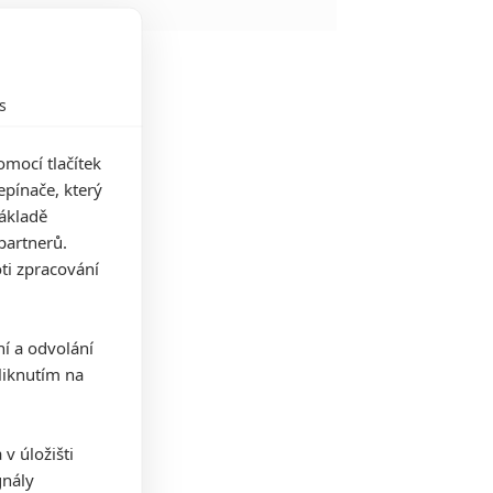
s
mocí tlačítek
pínače, který
základě
partnerů.
ti zpracování
ní a odvolání
iknutím na
v úložišti
gnály