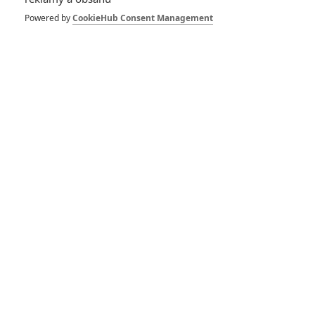
28 let poté: Třetí díl
zombie série se má
Powered by
CookieHub Consent Management
točit příští rok
0
Anarvin
| 30.05.2026 20:15
Resident Evil:
Pražský střet se
zombíky sází na
humornou
uvěřitelnost
0
Anarvin
| 21.05.2026 18:51
Colony: Ze zombíků
je v novém hororu
jeden propojený
organismus
0
Anarvin
| 16.05.2026 20:05