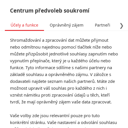
Centrum předvoleb soukromí
❯
Účely a funkce
Oprávněný zájem
Partneři
Pro
Tog
Shromažďování a zpracování dat můžete přijmout
navi
nebo odmítnou najednou pomocí tlačítek níže nebo
můžete přizpůsobit jednotlivé souhlasy zapnutím nebo
Tag: zombie
vypnutím přepínače, který je u každého účelu nebo
funkce. Tyto informace sdílíme s našimi partnery na
základě souhlasu a oprávněného zájmu. V záložce s
ČLÁNKY
FILMY
OSOBY
VIDEA
(0)
(0)
(0)
dodavateli najdete seznam našich partnerů. Máte zde
možnost upravit váš souhlas pro každého z nich i
Resident Evil: Nový
vznést námitku proti zpracování údajů u těch, kteří
trailer chystaného
tvrdí, že mají oprávněný zájem vaše data zpracovat.
zombie hororu je
napínavý jako blázen
Vaše volby zde jsou relevantní pouze pro tuto
1
Anarvin
| 23.07.2026 17:11
konkrétní stránku. Vaše nastavení a odvolání souhlasu