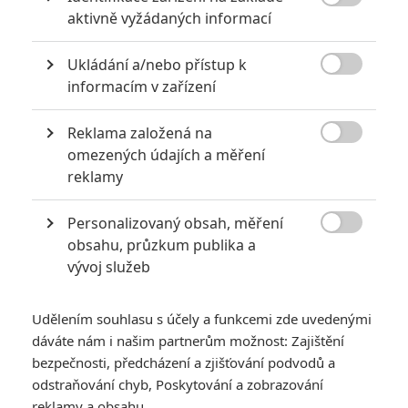

aktivně vyžádaných informací
za mrtvé můžou
0
Jaaaara
| 27.07.2020 21:30
Ukládání a/nebo přístup k
Kdy se v kinech umíralo nejvíce? A které

informacím v zařízení
snímky v daných letech dominovaly?
Reklama založená na

omezených údajích a měření
reklamy
Mlátička s copánkem aneb nejlepší filmy Stevena Seagala
2
Jaaaara
| 13.07.2020 18:07
Personalizovaný obsah, měření

Kdysi hvězda akčních filmů, dnes král
obsahu, průzkum publika a
céčkových slátanin, protagonista bizarní
vývoj služeb
policejní reality show nebo zvláštní
velvyslanec Ruska.
Udělením souhlasu s účely a funkcemi zde uvedenými
dáváte nám i našim partnerům možnost: Zajištění
bezpečnosti, předcházení a zjišťování podvodů a
odstraňování chyb, Poskytování a zobrazování
reklamy a obsahu