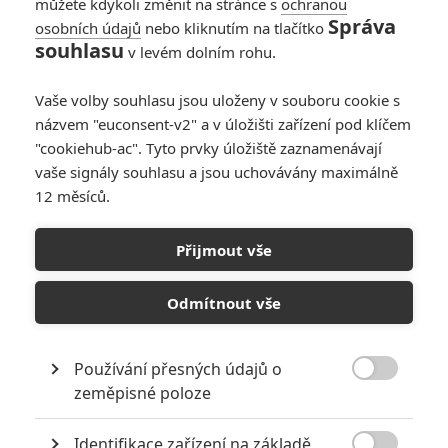
můžete kdykoli změnit na stránce s
ochranou
Správa
osobních údajů
nebo kliknutím na tlačítko
Kolonie: Do Česka
souhlasu
v levém dolním rohu.
vstupuje nový
zombie horor s
Vaše volby souhlasu jsou uloženy v souboru cookie s
kolektivními
názvem "euconsent-v2" a v úložišti zařízení pod klíčem
nakaženými
"cookiehub-ac". Tyto prvky úložiště zaznamenávají
0
Rudmen
| 04.07.2026 17:10
vaše signály souhlasu a jsou uchovávány maximálně
12 měsíců.
Twilight Of The
Dead: Kate
Přijmout vše
Beckinsale čeká boj
proti zombíkům
Odmítnout vše
0
Rudmen
| 05.06.2026 14:52
Používání přesných údajů o

zeměpisné poloze
NEPŘEHLÉDNĚTE
Identifikace zařízení na základě
10 nejvražednějších roků ve filmové historii, a které snímky