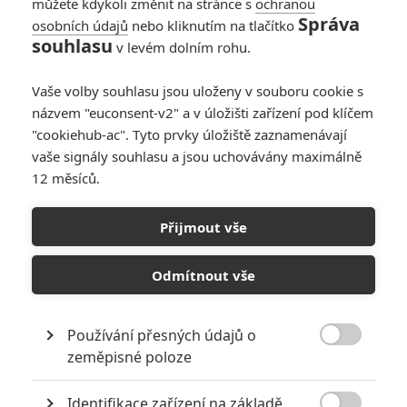
můžete kdykoli změnit na stránce s
ochranou
Správa
osobních údajů
nebo kliknutím na tlačítko
souhlasu
v levém dolním rohu.
Vaše volby souhlasu jsou uloženy v souboru cookie s
názvem "euconsent-v2" a v úložišti zařízení pod klíčem
"cookiehub-ac". Tyto prvky úložiště zaznamenávají
vaše signály souhlasu a jsou uchovávány maximálně
12 měsíců.
Příšerky s.r.o.: Bubáci od
Pixaru se vrátí ve třetím
Přijmout vše
filmu
Odmítnout vše
Napsal:
Petr Slavík - (Anarvin)
, 07.03.2026 10:00
Používání přesných údajů o

zeměpisné poloze
Identifikace zařízení na základě