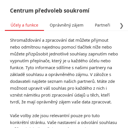
Centrum předvoleb soukromí
❯
Účely a funkce
Oprávněný zájem
Partneři
Pro
Tog
Shromažďování a zpracování dat můžete přijmout
navi
nebo odmítnou najednou pomocí tlačítek níže nebo
můžete přizpůsobit jednotlivé souhlasy zapnutím nebo
vypnutím přepínače, který je u každého účelu nebo
funkce. Tyto informace sdílíme s našimi partnery na
základě souhlasu a oprávněného zájmu. V záložce s
dodavateli najdete seznam našich partnerů. Máte zde
možnost upravit váš souhlas pro každého z nich i
vznést námitku proti zpracování údajů u těch, kteří
tvrdí, že mají oprávněný zájem vaše data zpracovat.
Vaše volby zde jsou relevantní pouze pro tuto
konkrétní stránku. Vaše nastavení a odvolání souhlasu