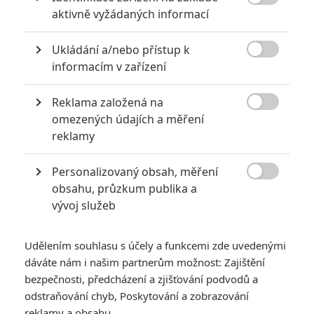

aktivně vyžádaných informací
Ukládání a/nebo přístup k

informacím v zařízení
Reklama založená na
Buena Vista Pictures

omezených údajích a měření
reklamy
Pixar připravuje svůj první muzikál a také příběh z tržiště,
kde se setkávají mrtví a živí.
Personalizovaný obsah, měření

Magazín
The Wall Street Journal
přinesl velký profil studia
obsahu, průzkum publika a
vývoj služeb
Pixar
, který vydal u příležitosti blížící se premiéry animáku
Na
skok do divočiny
(2026). Krom dosavadní tvorby článek
zmiňuje také několik budoucích projektů, které studio
Udělením souhlasu s účely a funkcemi zde uvedenými
dáváte nám i našim partnerům možnost: Zajištění
připravuje. Příští velkou letošní novinkou je
Toy Story 5
. Nový
bezpečnosti, předcházení a zjišťování podvodů a
Příběh hraček
dorazí do českých kin 18. června a už jsme
odstraňování chyb, Poskytování a zobrazování
dokonce
viděli trailer
. V příštím roce je na řadě
Kočičino Nero
reklamy a obsahu