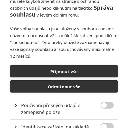
můžete kdykoli změnit na stránce s
ochranou
Správa
osobních údajů
nebo kliknutím na tlačítko
Geostorm: Počasí
souhlasu
v levém dolním rohu.
trhá Zemi na kusy v
plnohodnotném
Vaše volby souhlasu jsou uloženy v souboru cookie s
teaser traileru
názvem "euconsent-v2" a v úložišti zařízení pod klíčem
3
Anarvin
| 08.03.2017 16:52
"cookiehub-ac". Tyto prvky úložiště zaznamenávají
vaše signály souhlasu a jsou uchovávány maximálně
12 měsíců.
Geostorm: Další
hollywoodský
Přijmout vše
velkofilm se výrazně
přetáčí
Odmítnout vše
0
Rudmen
| 17.12.2016 13:15
Používání přesných údajů o

zeměpisné poloze
NEPŘEHLÉDNĚTE
Identifikace zařízení na základě
Nejlepší lekce filmové střelby aneb hollywoodské střelnice v