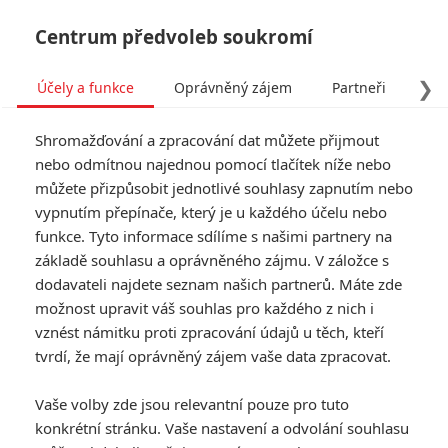
Centrum předvoleb soukromí
❯
Účely a funkce
Oprávněný zájem
Partneři
Pro
Tog
Shromažďování a zpracování dat můžete přijmout
navi
nebo odmítnou najednou pomocí tlačítek níže nebo
můžete přizpůsobit jednotlivé souhlasy zapnutím nebo
Tag: Danny Cannon
vypnutím přepínače, který je u každého účelu nebo
funkce. Tyto informace sdílíme s našimi partnery na
základě souhlasu a oprávněného zájmu. V záložce s
ČLÁNKY
FILMY
OSOBY
VIDEA
(0)
(0)
(0)
dodavateli najdete seznam našich partnerů. Máte zde
možnost upravit váš souhlas pro každého z nich i
Největší propadáky v
vznést námitku proti zpracování údajů u těch, kteří
kariéře Sylvestera
tvrdí, že mají oprávněný zájem vaše data zpracovat.
Stallona
6
Jaaaara
| 29.08.2020 21:40
Vaše volby zde jsou relevantní pouze pro tuto
konkrétní stránku. Vaše nastavení a odvolání souhlasu