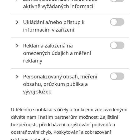

aktivně vyžádaných informací
akci
0
Jaaaara
| 18.10.2020 18:40
Ukládání a/nebo přístup k
Kořením nejen akčních filmů jsou scény na

informacím v zařízení
střelnici a obecně ty, ve kterých střelci před
ostrou akcí předvádějí svůj um. Tyhle nás
baví ze všech nejvíc.
Reklama založená na

omezených údajích a měření
reklamy
Za málo peněz hodně muziky aneb levné filmy, které
extrémně vydělaly
Personalizovaný obsah, měření
1
Jaaaara

| 09.08.2020 06:00
obsahu, průzkum publika a
Máte-li být v Hollywoodu úspěšní,
vývoj služeb
potřebujete, aby tržby výrazně
převyšovaly náklady. Těmhle snímkům se
to povedlo na jedničku.
Udělením souhlasu s účely a funkcemi zde uvedenými
dáváte nám i našim partnerům možnost: Zajištění
bezpečnosti, předcházení a zjišťování podvodů a
odstraňování chyb, Poskytování a zobrazování
reklamy a obsahu