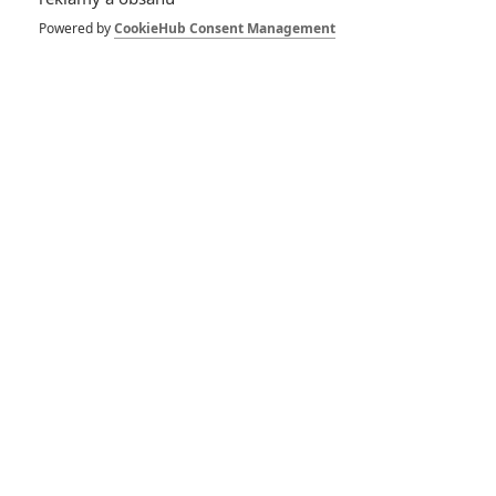
Powered by
CookieHub Consent Management
RECENZE FILMŮ
10
Recenze: Zcela výjimečná Gerta
Schnirch nebarví hnus českých dějin
narůžovo
5
Recenze: Záhada strašidelného
zámku úroveň štědrovečerních
pohádek nepozvedla
8
Recenze: Občanská válka
Recenze: Godzilla x Kong: Nové