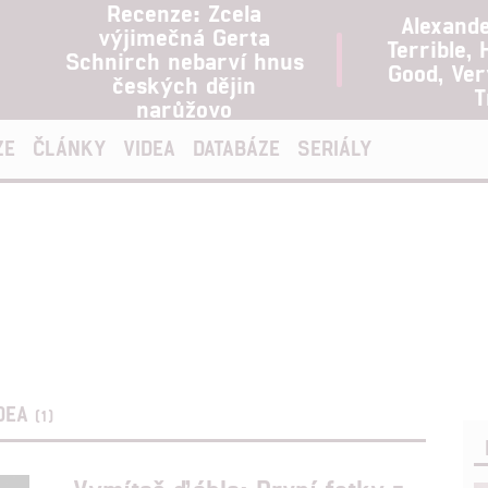
Recenze: Zcela
Alexand
výjimečná Gerta
Terrible, 
Schnirch nebarví hnus
Good, Ve
českých dějin
T
narůžovo
ZE
ČLÁNKY
VIDEA
DATABÁZE
SERIÁLY
a
DEA
(1)