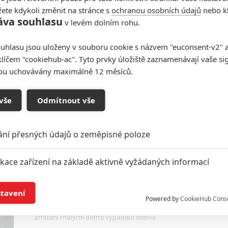
ete kdykoli změnit na stránce s
ochranou osobních údajů
nebo kl
áva souhlasu
v levém dolním rohu.
Vymítač ďábla: Hlavní roli v
uhlasu jsou uloženy v souboru cookie s názvem "euconsent-v2" a 
novém zpracování dostala
klíčem "cookiehub-ac". Tyto prvky úložiště zaznamenávají vaše si
Scarlett Johansson
sou uchovávány maximálně 12 měsíců.
0
Anarvin
| 27.11.2025 06:00
Představitelka Black Widow se pustí do natáčení
nového snímku hororového specialisty Mika
vše
Odmítnout vše
Flanagana.
ání přesných údajů o zeměpisné poloze
Vymítač ďábla: Znamení víry
ikace zařízení na základě aktivně vyžádaných informací
– Nový trailer nepříjemně
leze pod kůži
í a/nebo přístup k informacím v zařízení
stavení
0
Anarvin
| 08.09.2023 23:52
Powered by
CookieHub Cons
Temné síly si znovu dají záležet, aby křečovité
a založená na omezených údajích a měření reklamy
zmítání malými dětmi vypadalo děsivě.