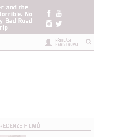
er and the
Horrible, No
ry Bad Road
rip
PŘIHLÁSIT
REGISTROVAT
RECENZE FILMŮ