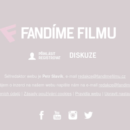
DISKUZE
PŘIHLÁSIT
REGISTROVAT
Šéfredaktor webu je
Petr Slavík
, e-mail
redakce@fandimefilmu.cz
zájem o inzerci na našem webu napište nám na e-mail
redakce@fandime
ních údajů
|
Zásady používání cookies
|
Pravidla webu
|
Upravit nasta