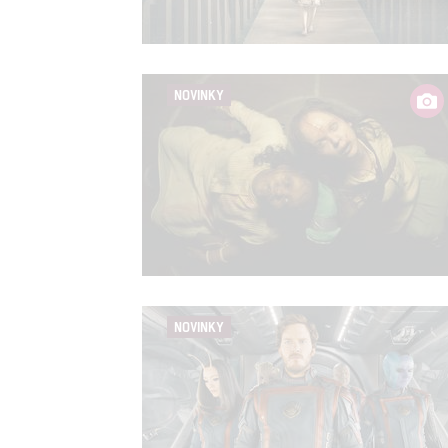
Person
služeb
NOVINKY
Udělením sou
možnost: Zaji
Poskytování 
NOVINKY