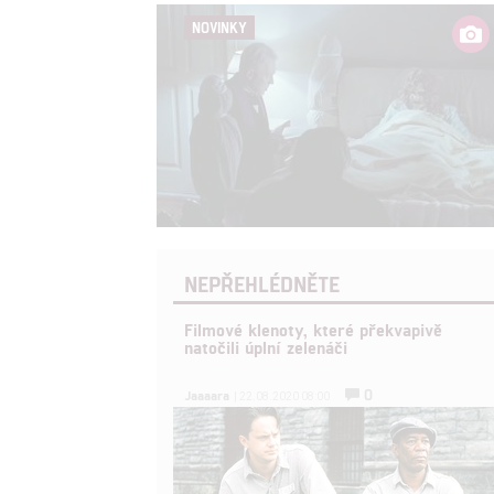
NOVINKY
NEPŘEHLÉDNĚTE
Filmové klenoty, které překvapivě
natočili úplní zelenáči
0
Jaaaara
| 22.08.2020 08:00