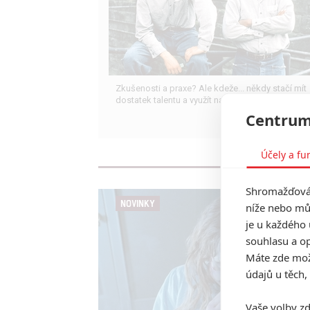
Zkušenosti a praxe? Ale kdeže... někdy stačí mít
dostatek talentu a využít nabízené příležitosti.
Centrum
Účely a fu
Shromažďován
NOVINKY
níže nebo mů
je u každého 
souhlasu a op
Máte zde možn
údajů u těch,
Vaše volby zd