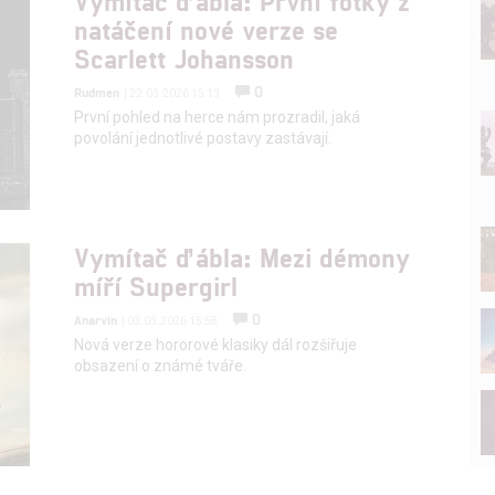
Vymítač ďábla: První fotky z
natáčení nové verze se
Scarlett Johansson
0
Rudmen
| 22.03.2026 15:13
První pohled na herce nám prozradil, jaká
povolání jednotlivé postavy zastávají.
Vymítač ďábla: Mezi démony
míří Supergirl
0
Anarvin
| 03.03.2026 15:58
Nová verze hororové klasiky dál rozšiřuje
obsazení o známé tváře.