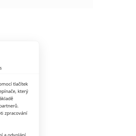
s
mocí tlačítek
pínače, který
základě
partnerů.
ti zpracování
ní a odvolání