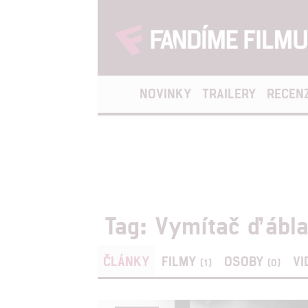
NOVINKY
TRAILERY
RECEN
Tag: Vymítač ďábl
ČLÁNKY
FILMY
OSOBY
VI
(1)
(0)