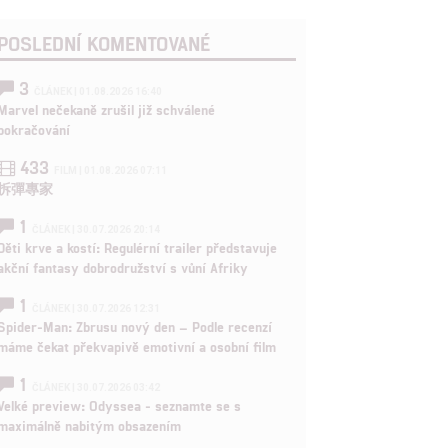
POSLEDNÍ KOMENTOVANÉ
3
ČLÁNEK | 01.08.2026 16:40
Marvel nečekaně zrušil již schválené
pokračování
433
FILM | 01.08.2026 07:11
拆彈專家
1
ČLÁNEK | 30.07.2026 20:14
Děti krve a kostí: Regulérní trailer představuje
akční fantasy dobrodružství s vůní Afriky
1
ČLÁNEK | 30.07.2026 12:31
Spider-Man: Zbrusu nový den – Podle recenzí
máme čekat překvapivě emotivní a osobní film
1
ČLÁNEK | 30.07.2026 03:42
Velké preview: Odyssea - seznamte se s
maximálně nabitým obsazením