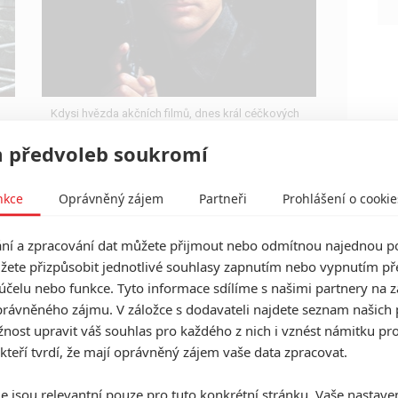
Kdysi hvězda akčních filmů, dnes král céčkových
slátanin, protagonista bizarní policejní reality
show nebo zvláštní velvyslanec Ruska.
 předvoleb soukromí
nkce
Oprávněný zájem
Partneři
Prohlášení o cookie
í a zpracování dat můžete přijmout nebo odmítnou najednou po
Vymítač ďábla: Nový film
žete přizpůsobit jednotlivé souhlasy zapnutím nebo vypnutím pře
obsadil syna Scarlett
účelu nebo funkce. Tyto informace sdílíme s našimi partnery na 
Johansson
rávněného zájmu. V záložce s dodavateli najdete seznam našich 
0
ost upravit váš souhlas pro každého z nich i vznést námitku pro
Anarvin
| 23.12.2025 21:05
Vycházející dětská hvězda stane se Scarlett proti
 kteří tvrdí, že mají oprávněný zájem vaše data zpracovat.
temným silám. Natáčení se blíží.
e jsou relevantní pouze pro tuto konkrétní stránku. Vaše nastave