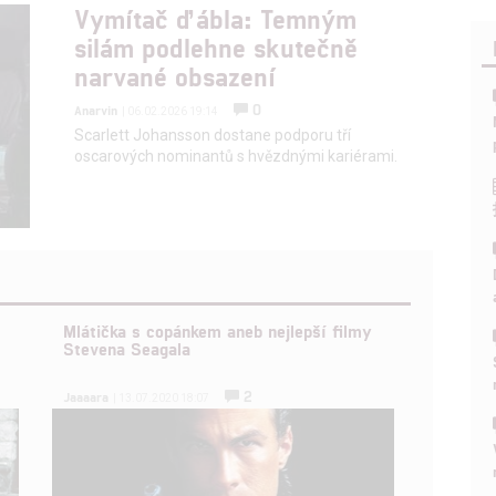
Vymítač ďábla: Temným
silám podlehne skutečně
narvané obsazení
0
Anarvin
| 06.02.2026 19:14
Scarlett Johansson dostane podporu tří
oscarových nominantů s hvězdnými kariérami.
Mlátička s copánkem aneb nejlepší filmy
Stevena Seagala
2
Jaaaara
| 13.07.2020 18:07