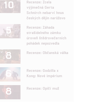
10
Recenze: Zcela
výjimečná Gerta
Schnirch nebarví hnus
českých dějin narůžovo
5
Recenze: Záhada
strašidelného zámku
úroveň štědrovečerních
pohádek nepozvedla
8
Recenze: Občanská válka
6
Recenze: Godzilla x
Kong: Nové impérium
8
Recenze: Opičí muž