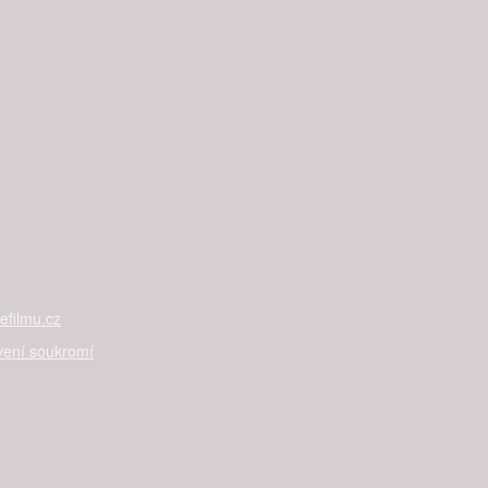
filmu.cz
vení soukromí