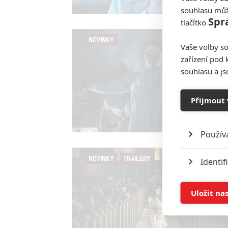
souhlasu můž
Spr
tlačítko
NOVINKY
Vaše volby so
zařízení pod 
souhlasu a j
Přijmout 
Použív
NOVINKY
TRAILERY
Identif
Ukládán
Uložit na
Reklam