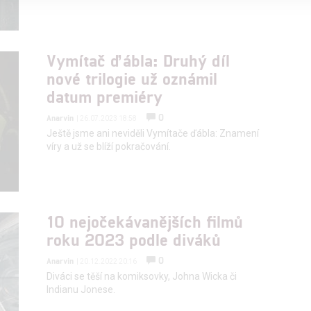
alizovaný obsah, měření obsahu, průzkum publika a vývoj
Vymítač ďábla: Druhý díl
nové trilogie už oznámil
hlasu s účely a funkcemi zde uvedenými dáváte nám i našim pa
datum premiéry
štění bezpečnosti, předcházení a zjišťování podvodů a odstraňov
a zobrazování reklamy a obsahu
0
Anarvin
| 26.07.2023 18:58
Ještě jsme ani neviděli Vymítače ďábla: Znamení
víry a už se blíží pokračování.
10 nejočekávanějších filmů
roku 2023 podle diváků
0
Anarvin
| 20.12.2022 20:16
Diváci se těší na komiksovky, Johna Wicka či
Indianu Jonese.