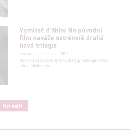
Vymítač ďábla: Na původní
film naváže extrémně drahá
nová trilogie
1
Anarvin
| 27.07.2021 09:00
Novinku natočí stejný tým, který připravuje novou
trilogii Halloween.
číst další