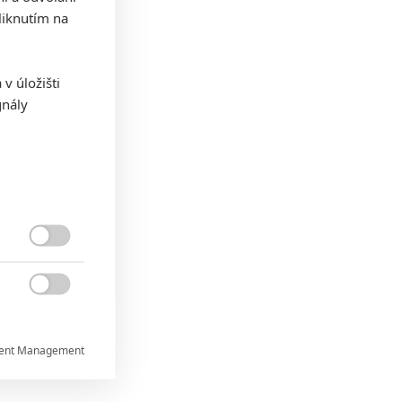
iknutím na
v úložišti
gnály


ent Management

