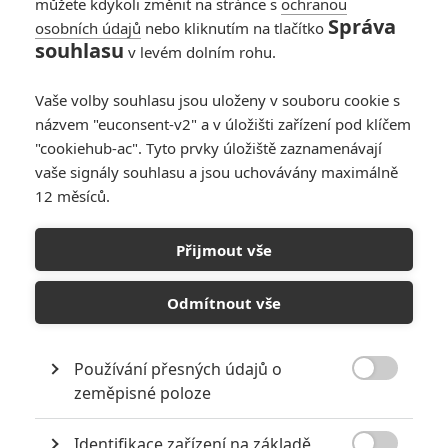
můžete kdykoli změnit na stránce s
ochranou
Správa
osobních údajů
nebo kliknutím na tlačítko
souhlasu
v levém dolním rohu.
Vaše volby souhlasu jsou uloženy v souboru cookie s
názvem "euconsent-v2" a v úložišti zařízení pod klíčem
"cookiehub-ac". Tyto prvky úložiště zaznamenávají
RECENZE FILMŮ
vaše signály souhlasu a jsou uchovávány maximálně
12 měsíců.
10
Recenze: Zcela výjimečná Gerta
Schnirch nebarví hnus českých dějin
Přijmout vše
narůžovo
5
Recenze: Záhada strašidelného
Odmítnout vše
zámku úroveň štědrovečerních
pohádek nepozvedla
Používání přesných údajů o
8
Recenze: Občanská válka

zeměpisné poloze
Identifikace zařízení na základě