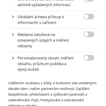
6
Recenze: Godzilla x Kong: Nové

aktivně vyžádaných informací
impérium
8
Ukládání a/nebo přístup k
Recenze: Opičí muž

informacím v zařízení
Reklama založená na

omezených údajích a měření
reklamy
POSLEDNÍ KOMENTOVANÉ
Personalizovaný obsah, měření
3
ČLÁNEK | 01.08.2026 16:40

obsahu, průzkum publika a
Marvel nečekaně zrušil již schválené pokračování
vývoj služeb
433
FILM | 01.08.2026 07:11
拆彈專家
Udělením souhlasu s účely a funkcemi zde uvedenými
1
ČLÁNEK | 30.07.2026 20:14
dáváte nám i našim partnerům možnost: Zajištění
Děti krve a kostí: Regulérní trailer představuje akční fantasy
bezpečnosti, předcházení a zjišťování podvodů a
dobrodružství s vůní Afriky
odstraňování chyb, Poskytování a zobrazování
1
reklamy a obsahu
ČLÁNEK | 30.07.2026 12:31