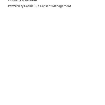
Spider-Man: Zbrusu nový den – Podle recenzí máme čekat
Powered by
CookieHub Consent Management
překvapivě emotivní a osobní film
1
ČLÁNEK | 30.07.2026 03:42
Velké preview: Odyssea - seznamte se s maximálně nabitým
obsazením
DISKUZE
PŘIHLÁSIT
REGISTROVAT