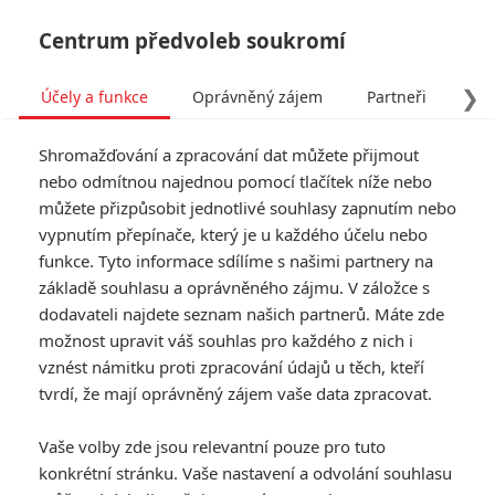
Centrum předvoleb soukromí
❯
Účely a funkce
Oprávněný zájem
Partneři
Pro
Tog
Shromažďování a zpracování dat můžete přijmout
navi
nebo odmítnou najednou pomocí tlačítek níže nebo
můžete přizpůsobit jednotlivé souhlasy zapnutím nebo
Tag: Darius Dawson
vypnutím přepínače, který je u každého účelu nebo
funkce. Tyto informace sdílíme s našimi partnery na
základě souhlasu a oprávněného zájmu. V záložce s
ČLÁNKY
FILMY
OSOBY
VIDEA
(0)
(0)
(0)
dodavateli najdete seznam našich partnerů. Máte zde
možnost upravit váš souhlas pro každého z nich i
Lost Planet: V
vznést námitku proti zpracování údajů u těch, kteří
chystané sci-fi se
tvrdí, že mají oprávněný zájem vaše data zpracovat.
záhadně odmlčí
vzdálená vesmírná
Vaše volby zde jsou relevantní pouze pro tuto
kolonie
konkrétní stránku. Vaše nastavení a odvolání souhlasu
0
Rudmen
| 18.11.2025 15:49