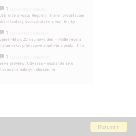
1
ČLÁNEK | 30.07.2026 20:14
Děti krve a kostí: Regulérní trailer představuje
akční fantasy dobrodružství s vůní Afriky
1
ČLÁNEK | 30.07.2026 12:31
Spider-Man: Zbrusu nový den – Podle recenzí
máme čekat překvapivě emotivní a osobní film
1
ČLÁNEK | 30.07.2026 03:42
Velké preview: Odyssea - seznamte se s
maximálně nabitým obsazením
Rozumím