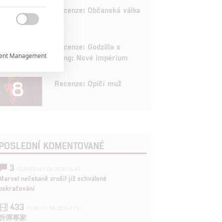

8
Recenze: Občanská válka

6
Recenze: Godzilla x
ent Management

Kong: Nové impérium
8

Recenze: Opičí muž

rtnerům
POSLEDNÍ KOMENTOVANÉ
ání chyb,
3
ČLÁNEK | 01.08.2026 16:40
Marvel nečekaně zrušil již schválené
pokračování
433
FILM | 01.08.2026 07:11
拆彈專家