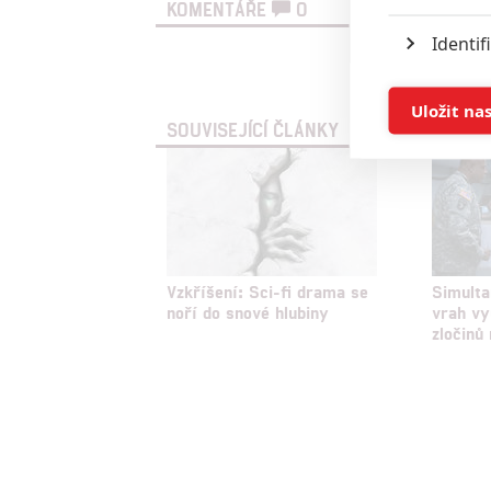
KOMENTÁŘE
0
Identif
Vst
Ukládán
Uložit na
SOUVISEJÍCÍ ČLÁNKY
Reklam
Person
služeb
Vzkříšení: Sci-fi drama se
Simulta
Udělením sou
noří do snové hlubiny
vrah vy
zločinů
možnost: Zaji
Poskytování 