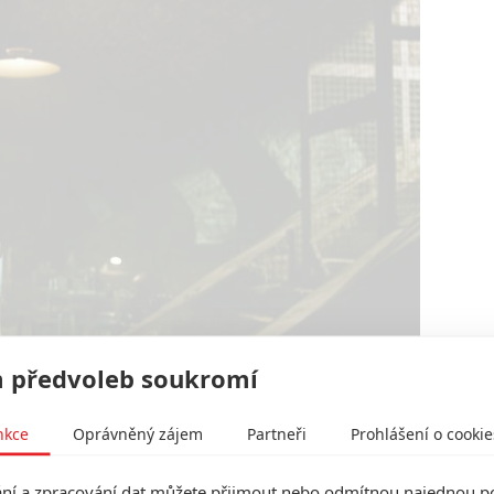
 předvoleb soukromí
20th Century Fox
nkce
Oprávněný zájem
Partneři
Prohlášení o cookie
co se na opačném konci vesmíru stalo.
í a zpracování dat můžete přijmout nebo odmítnou najednou po