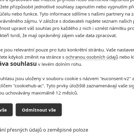
e sci-fi horor s názvem
Lost Planet
, jehož příběh se
žete přizpůsobit jednotlivé souhlasy zapnutím nebo vypnutím pře
 letecká korporace založila kolonie na různých
účelu nebo funkce. Tyto informace sdílíme s našimi partnery na 
tane vysílat signály, jsou na místo vysláni astronauti
rávněného zájmu. V záložce s dodavateli najdete seznam našich 
ost upravit váš souhlas pro každého z nich i vznést námitku pro
zkoumali. Po příletu však nenajdou žádnou stopu po
 kteří tvrdí, že mají oprávněný zájem vaše data zpracovat.
érii čeká restart
e jsou relevantní pouze pro tuto konkrétní stránku. Vaše nastave
ete kdykoli změnit na stránce s
ochranou osobních údajů
nebo kl
 si můžete pamatovat jako mladou mutantku Storm z
X-
áva souhlasu
v levém dolním rohu.
k Cal bude mít tvář
Brentona Thwaitese
z pátých
vé Egypta
. Režisérských otěží se ujme nováček
uhlasu jsou uloženy v souboru cookie s názvem "euconsent-v2" a 
endan Bigelow
.
klíčem "cookiehub-ac". Tyto prvky úložiště zaznamenávají vaše si
sou uchovávány maximálně 12 měsíců.
 ilustrační: Alexandra Shipp ve filmu X-Men: Apokalypsa
Zdroj:
Deadline
vše
Odmítnout vše
nton Thwaites
Darius Dawson
Lost Planet
horor
sci-fi
ání přesných údajů o zeměpisné poloze