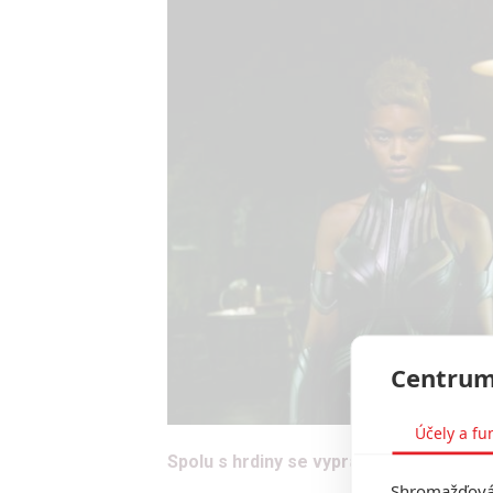
Centrum
Účely a fu
Spolu s hrdiny se vypravíme vypátrat, 
Shromažďován