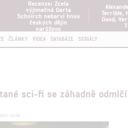
Recenze: Zcela
Alexand
výjimečná Gerta
Terrible, 
Schnirch nebarví hnus
Good, Ve
českých dějin
T
narůžovo
ZE
ČLÁNKY
VIDEA
DATABÁZE
SERIÁLY
stané sci-fi se záhadně odmlč
.2025 15:49