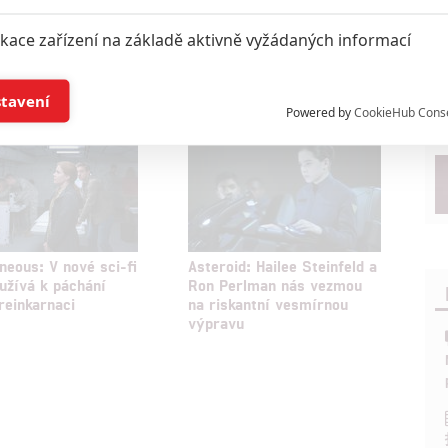
ikace zařízení na základě aktivně vyžádaných informací
oupit do diskuze
í a/nebo přístup k informacím v zařízení
stavení
Powered by
CookieHub Cons
a založená na omezených údajích a měření reklamy
alizovaný obsah, měření obsahu, průzkum publika a vývoj
neous: V nové sci-fi
Asteroid: Hailee Steinfeld a
hlasu s účely a funkcemi zde uvedenými dáváte nám i našim pa
užívá k páchání
Ron Perlman nás vezmou
 reinkarnaci
na riskantní vesmírnou
štění bezpečnosti, předcházení a zjišťování podvodů a odstraňov
výpravu
a zobrazování reklamy a obsahu