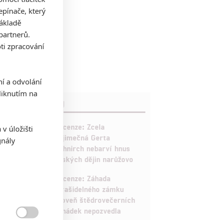
pínače, který
základě
partnerů.
ti zpracování
ní a odvolání
iknutím na
RECENZE FILMŮ
10
Recenze: Zcela
v úložišti
výjimečná Gerta
gnály
Schnirch nebarví hnus
českých dějin narůžovo
5
Recenze: Záhada
strašidelného zámku
úroveň štědrovečerních
pohádek nepozvedla