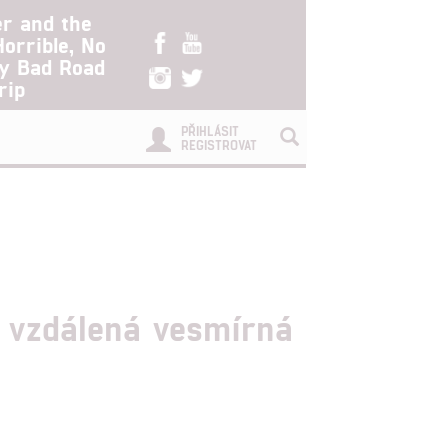
er and the
Horrible, No
ry Bad Road
rip
PŘIHLÁSIT
REGISTROVAT
í vzdálená vesmírná