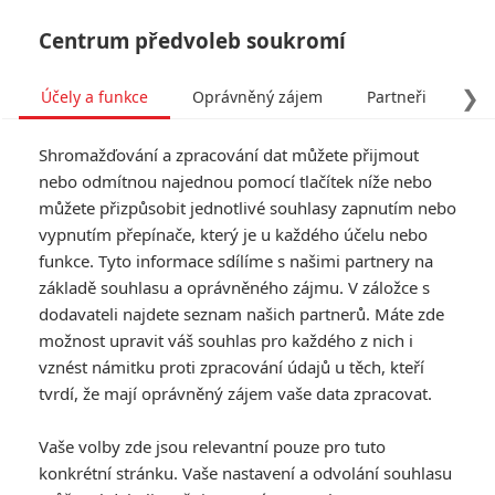
Centrum předvoleb soukromí
❯
Účely a funkce
Oprávněný zájem
Partneři
Pro
Tog
Shromažďování a zpracování dat můžete přijmout
navi
nebo odmítnou najednou pomocí tlačítek níže nebo
můžete přizpůsobit jednotlivé souhlasy zapnutím nebo
Tag: The Housemaid
vypnutím přepínače, který je u každého účelu nebo
funkce. Tyto informace sdílíme s našimi partnery na
základě souhlasu a oprávněného zájmu. V záložce s
ČLÁNKY
FILMY
OSOBY
VIDEA
(0)
(0)
(0)
dodavateli najdete seznam našich partnerů. Máte zde
možnost upravit váš souhlas pro každého z nich i
Návštěvnost kin:
vznést námitku proti zpracování údajů u těch, kteří
Chris Pratt bez
tvrdí, že mají oprávněný zájem vaše data zpracovat.
Strážců Galaxie lidi
do kin netáhne
Vaše volby zde jsou relevantní pouze pro tuto
0
Anarvin
| 26.01.2026 07:16
konkrétní stránku. Vaše nastavení a odvolání souhlasu