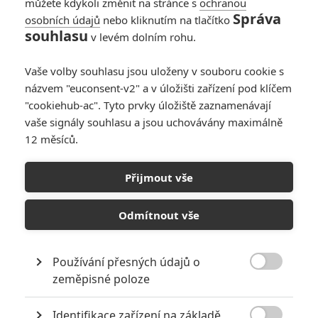
můžete kdykoli změnit na stránce s
ochranou
Správa
osobních údajů
nebo kliknutím na tlačítko
Návštěvnost kin:
souhlasu
v levém dolním rohu.
Chválené
pokračování 28 dní
Vaše volby souhlasu jsou uloženy v souboru cookie s
poté krutě pohořelo
názvem "euconsent-v2" a v úložišti zařízení pod klíčem
7
Anarvin
| 19.01.2026 07:07
"cookiehub-ac". Tyto prvky úložiště zaznamenávají
vaše signály souhlasu a jsou uchovávány maximálně
12 měsíců.
Premiéry týdne:
Historický
Přijmout vše
Norimberk, zombíci
či napínavá
Pomocnice
Odmítnout vše
0
Rudmen
| 15.01.2026 07:00
Používání přesných údajů o

zeměpisné poloze
NEPŘEHLÉDNĚTE
Identifikace zařízení na základě
Mlátička s copánkem aneb nejlepší filmy Stevena Seagala