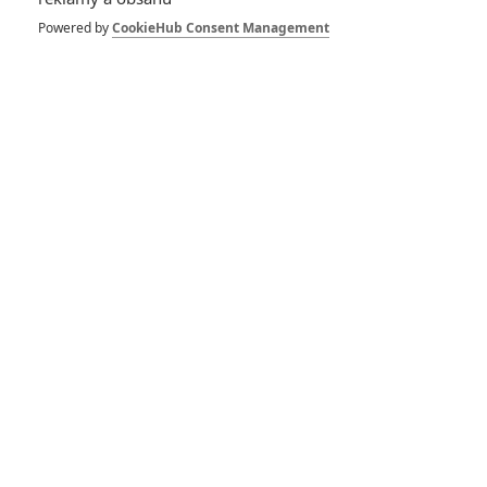
Návštěvnost kin:
Butlera si diváci
Powered by
CookieHub Consent Management
radši dají v obýváku
a do kin dál chodí na
Avatara
0
Anarvin
| 11.01.2026 20:39
Návštěvnost kin:
James Cameron je
první „čtyř-
miliardový“ režisér
historie
1
Anarvin
| 05.01.2026 06:00
Návštěvnost kin:
Anakonda diváky
neoslňuje, dál vládne
Avatar
0
Anarvin
| 29.12.2025 06:00