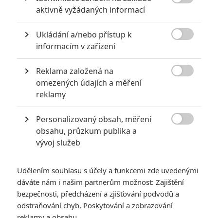

aktivně vyžádaných informací
2
Jaaaara
| 13.07.2020 18:07
Kdysi hvězda akčních filmů, dnes král
Ukládání a/nebo přístup k
céčkových slátanin, protagonista bizarní

policejní reality show nebo zvláštní
informacím v zařízení
velvyslanec Ruska.
Reklama založená na

omezených údajích a měření
10 nejvražednějších roků ve filmové historii, a které snímky
reklamy
za mrtvé můžou
0
Jaaaara
| 27.07.2020 21:30
Personalizovaný obsah, měření

Kdy se v kinech umíralo nejvíce? A které
obsahu, průzkum publika a
snímky v daných letech dominovaly?
vývoj služeb
Udělením souhlasu s účely a funkcemi zde uvedenými
dáváte nám i našim partnerům možnost: Zajištění
bezpečnosti, předcházení a zjišťování podvodů a
odstraňování chyb, Poskytování a zobrazování
reklamy a obsahu