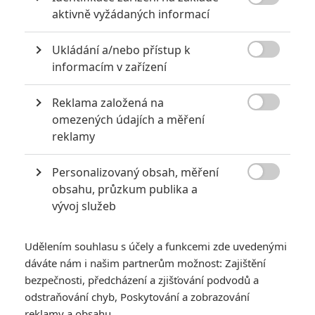

aktivně vyžádaných informací
6
Recenze: Godzilla x Kong: Nové
impérium
Ukládání a/nebo přístup k

informacím v zařízení
8
Recenze: Opičí muž
Reklama založená na

omezených údajích a měření
reklamy
POSLEDNÍ KOMENTOVANÉ
Personalizovaný obsah, měření

obsahu, průzkum publika a
3
ČLÁNEK | 01.08.2026 16:40
vývoj služeb
Marvel nečekaně zrušil již schválené pokračování
433
FILM | 01.08.2026 07:11
Udělením souhlasu s účely a funkcemi zde uvedenými
拆彈專家
dáváte nám i našim partnerům možnost: Zajištění
1
bezpečnosti, předcházení a zjišťování podvodů a
ČLÁNEK | 30.07.2026 20:14
Děti krve a kostí: Regulérní trailer představuje akční fantasy
odstraňování chyb, Poskytování a zobrazování
dobrodružství s vůní Afriky
reklamy a obsahu