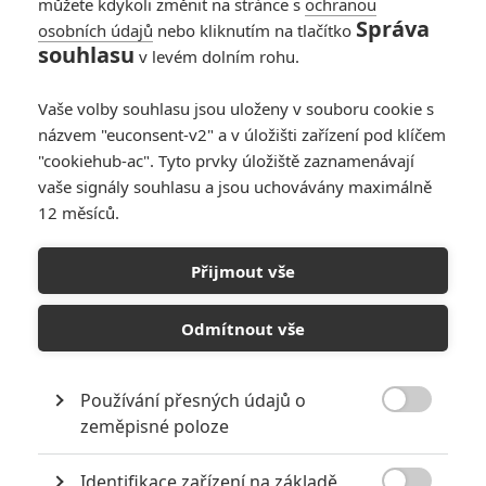
můžete kdykoli změnit na stránce s
ochranou
Správa
osobních údajů
nebo kliknutím na tlačítko
souhlasu
v levém dolním rohu.
PŘIDAT NOVÝ KOMENTÁŘ
Vaše volby souhlasu jsou uloženy v souboru cookie s
názvem "euconsent-v2" a v úložišti zařízení pod klíčem
Pro psaní komentářů, se přihlašte.
"cookiehub-ac". Tyto prvky úložiště zaznamenávají
vaše signály souhlasu a jsou uchovávány maximálně
RECENZE FILMŮ
12 měsíců.
10
Recenze: Zcela výjimečná Gerta
Přijmout vše
Schnirch nebarví hnus českých dějin
narůžovo
Odmítnout vše
5
Recenze: Záhada strašidelného
zámku úroveň štědrovečerních
pohádek nepozvedla
Používání přesných údajů o

zeměpisné poloze
8
Recenze: Občanská válka
Identifikace zařízení na základě