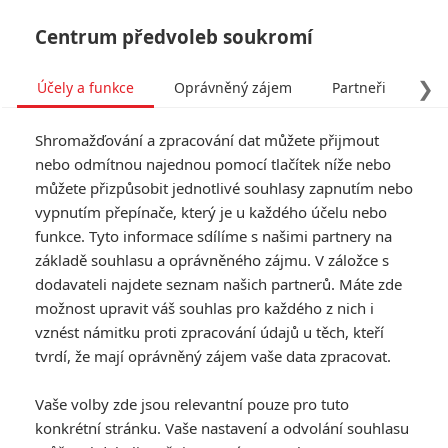
Centrum předvoleb soukromí
❯
Účely a funkce
Oprávněný zájem
Partneři
Pro
Tog
Shromažďování a zpracování dat můžete přijmout
navi
nebo odmítnou najednou pomocí tlačítek níže nebo
můžete přizpůsobit jednotlivé souhlasy zapnutím nebo
Premiéry týdne: Historický
vypnutím přepínače, který je u každého účelu nebo
funkce. Tyto informace sdílíme s našimi partnery na
Norimberk, zombíci či
základě souhlasu a oprávněného zájmu. V záložce s
napínavá Pomocnice
dodavateli najdete seznam našich partnerů. Máte zde
možnost upravit váš souhlas pro každého z nich i
vznést námitku proti zpracování údajů u těch, kteří
Napsal:
Michal Janoušek - (Rudmen)
, 15.01.2026 07:00
tvrdí, že mají oprávněný zájem vaše data zpracovat.
KOMENTÁŘE
0
Vaše volby zde jsou relevantní pouze pro tuto
konkrétní stránku. Vaše nastavení a odvolání souhlasu