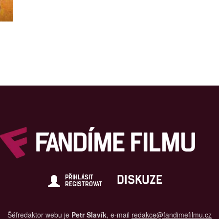
DISKUZE
PŘIHLÁSIT
REGISTROVAT
Šéfredaktor webu je
Petr Slavík
, e-mail
redakce@fandimefilmu.cz