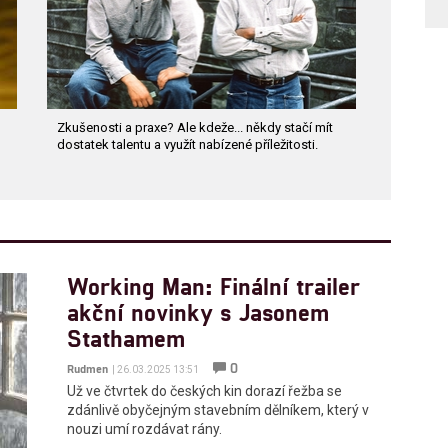
Zkušenosti a praxe? Ale kdeže... někdy stačí mít
dostatek talentu a využít nabízené příležitosti.
Working Man: Finální trailer
akční novinky s Jasonem
Stathamem
0
Rudmen
| 26.03.2025 13:51
Už ve čtvrtek do českých kin dorazí řežba se
zdánlivě obyčejným stavebním dělníkem, který v
nouzi umí rozdávat rány.