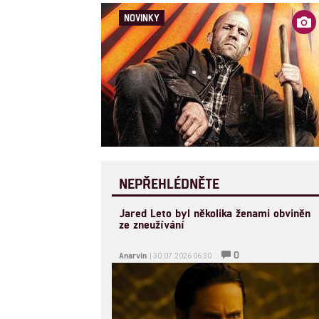
NOVINKY
NEPŘEHLÉDNĚTE
Jared Leto byl několika ženami obviněn
ze zneužívání
0
Anarvin
| 30.07.2026 06:30