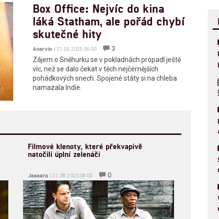
Box Office: Nejvíc do kina
láká Statham, ale pořád chybí
skutečné hity
3
Anarvin
| 31.03.2025 06:00
Zájem o Sněhurku se v pokladnách propadl ještě
víc, než se dalo čekat v těch nejčernějších
pohádkových snech. Spojené státy si na chleba
namazala Indie.
Filmové klenoty, které překvapivě
natočili úplní zelenáči
0
Jaaaara
| 22.08.2020 08:00