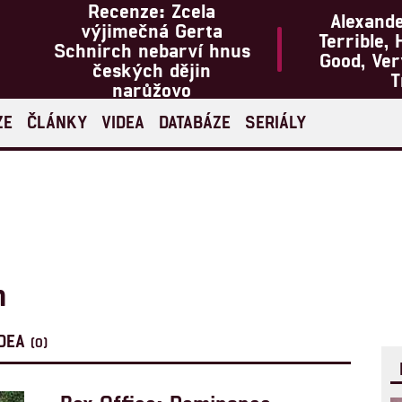
Recenze: Zcela
Alexand
výjimečná Gerta
Terrible, 
Schnirch nebarví hnus
Good, Ve
českých dějin
T
narůžovo
ZE
ČLÁNKY
VIDEA
DATABÁZE
SERIÁLY
n
IDEA
(0)