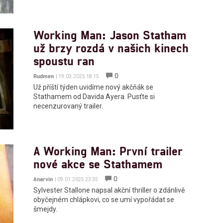
Working Man: Jason Statham
už brzy rozdá v našich kinech
spoustu ran
0
Rudmen
| 19.03.2025 18:15
Už příští týden uvidíme nový akčňák se
Stathamem od Davida Ayera. Pusťte si
necenzurovaný trailer.
A Working Man: První trailer
nové akce se Stathamem
0
Anarvin
| 09.01.2025 23:35
Sylvester Stallone napsal akční thriller o zdánlivě
obyčejném chlápkovi, co se umí vypořádat se
šmejdy.