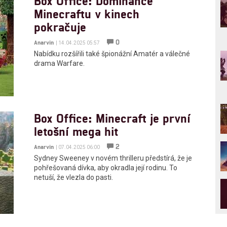
Box Office: Dominance
Minecraftu v kinech
pokračuje
0
Anarvin
| 14.04.2025 05:57
Nabídku rozšířili také špionážní Amatér a válečné
drama Warfare.
Box Office: Minecraft je první
letošní mega hit
2
Anarvin
| 07.04.2025 06:00
Sydney Sweeney v novém thrilleru předstírá, že je
pohřešovaná dívka, aby okradla její rodinu. To
netuší, že vlezla do pasti.