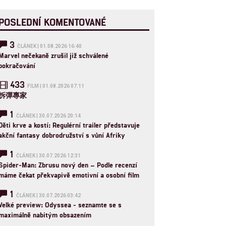
POSLEDNÍ KOMENTOVANÉ
3
ČLÁNEK | 01.08.2026 16:40
Marvel nečekaně zrušil již schválené
pokračování
433
FILM | 01.08.2026 07:11
拆彈專家
1
ČLÁNEK | 30.07.2026 20:14
Děti krve a kostí: Regulérní trailer představuje
akční fantasy dobrodružství s vůní Afriky
1
ČLÁNEK | 30.07.2026 12:31
Spider-Man: Zbrusu nový den – Podle recenzí
máme čekat překvapivě emotivní a osobní film
1
ČLÁNEK | 30.07.2026 03:42
Velké preview: Odyssea - seznamte se s
maximálně nabitým obsazením