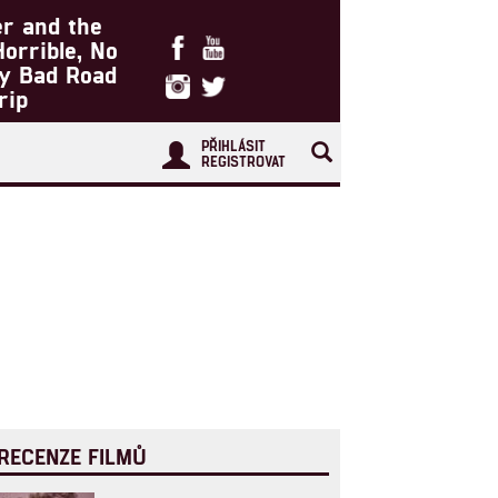
er and the
Horrible, No
ry Bad Road
rip
PŘIHLÁSIT
REGISTROVAT
RECENZE FILMŮ