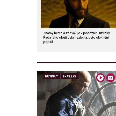
Známý herec a zpěvák je v podezření už roky.
Řada jeho obětí byla nezletilá. Leto obvinění
popírá.
NOVINKY
TRAILERY