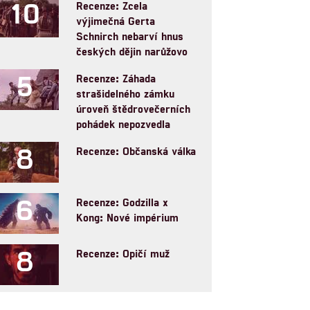
10
Recenze: Zcela
výjimečná Gerta
Schnirch nebarví hnus
českých dějin narůžovo
5
Recenze: Záhada
strašidelného zámku
úroveň štědrovečerních
pohádek nepozvedla
8
Recenze: Občanská válka
6
Recenze: Godzilla x
Kong: Nové impérium
8
Recenze: Opičí muž