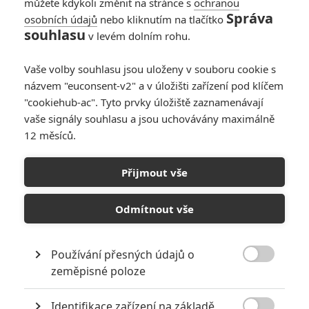
můžete kdykoli změnit na stránce s
ochranou
Správa
osobních údajů
nebo kliknutím na tlačítko
souhlasu
v levém dolním rohu.
PŘIDAT NOVÝ KOMENTÁŘ
Vaše volby souhlasu jsou uloženy v souboru cookie s
názvem "euconsent-v2" a v úložišti zařízení pod klíčem
Pro psaní komentářů, se přihlašte.
"cookiehub-ac". Tyto prvky úložiště zaznamenávají
vaše signály souhlasu a jsou uchovávány maximálně
RECENZE FILMŮ
12 měsíců.
10
Recenze: Zcela výjimečná Gerta
Přijmout vše
Schnirch nebarví hnus českých dějin
narůžovo
Odmítnout vše
5
Recenze: Záhada strašidelného
zámku úroveň štědrovečerních
pohádek nepozvedla
Používání přesných údajů o

zeměpisné poloze
8
Recenze: Občanská válka
Identifikace zařízení na základě