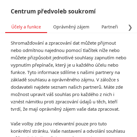
Centrum předvoleb soukromí
❯
Účely a funkce
Oprávněný zájem
Partneři
Pro
Tog
Shromažďování a zpracování dat můžete přijmout
navi
nebo odmítnou najednou pomocí tlačítek níže nebo
můžete přizpůsobit jednotlivé souhlasy zapnutím nebo
A Working Man: První
vypnutím přepínače, který je u každého účelu nebo
funkce. Tyto informace sdílíme s našimi partnery na
trailer nové akce se
základě souhlasu a oprávněného zájmu. V záložce s
Stathamem
dodavateli najdete seznam našich partnerů. Máte zde
možnost upravit váš souhlas pro každého z nich i
vznést námitku proti zpracování údajů u těch, kteří
Napsal:
Petr Slavík - (Anarvin)
, 09.01.2025 23:35
tvrdí, že mají oprávněný zájem vaše data zpracovat.
KOMENTÁŘE
0
Vaše volby zde jsou relevantní pouze pro tuto
konkrétní stránku. Vaše nastavení a odvolání souhlasu