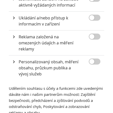

aktivně vyžádaných informací
6
Recenze: Godzilla x Kong: Nové
impérium
Ukládání a/nebo přístup k

informacím v zařízení
8
Recenze: Opičí muž
Reklama založená na

omezených údajích a měření
reklamy
POSLEDNÍ KOMENTOVANÉ
Personalizovaný obsah, měření

obsahu, průzkum publika a
3
ČLÁNEK | 01.08.2026 16:40
vývoj služeb
Marvel nečekaně zrušil již schválené pokračování
433
FILM | 01.08.2026 07:11
Udělením souhlasu s účely a funkcemi zde uvedenými
拆彈專家
dáváte nám i našim partnerům možnost: Zajištění
1
bezpečnosti, předcházení a zjišťování podvodů a
ČLÁNEK | 30.07.2026 20:14
Děti krve a kostí: Regulérní trailer představuje akční fantasy
odstraňování chyb, Poskytování a zobrazování
dobrodružství s vůní Afriky
reklamy a obsahu