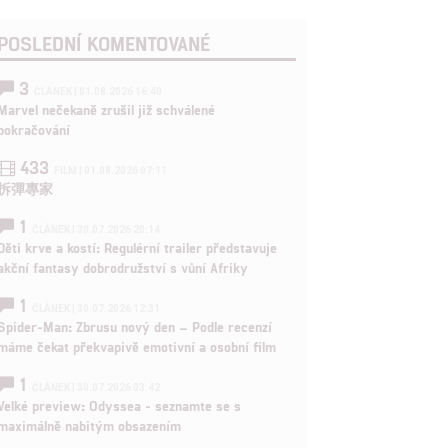
POSLEDNÍ KOMENTOVANÉ
3
ČLÁNEK | 01.08.2026 16:40
Marvel nečekaně zrušil již schválené
pokračování
433
FILM | 01.08.2026 07:11
拆彈專家
1
ČLÁNEK | 30.07.2026 20:14
Děti krve a kostí: Regulérní trailer představuje
akční fantasy dobrodružství s vůní Afriky
1
ČLÁNEK | 30.07.2026 12:31
Spider-Man: Zbrusu nový den – Podle recenzí
máme čekat překvapivě emotivní a osobní film
1
ČLÁNEK | 30.07.2026 03:42
Velké preview: Odyssea - seznamte se s
maximálně nabitým obsazením