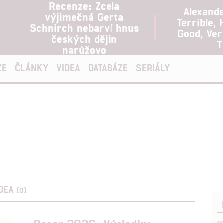
Recenze: Zcela
Alexand
výjimečná Gerta
Terrible, 
Schnirch nebarví hnus
Good, Ve
českých dějin
T
narůžovo
ZE
ČLÁNKY
VIDEA
DATABÁZE
SERIÁLY
IDEA
(0)