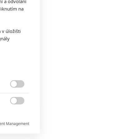
ní a odvolání
iknutím na
v úložišti
gnály


ent Management
