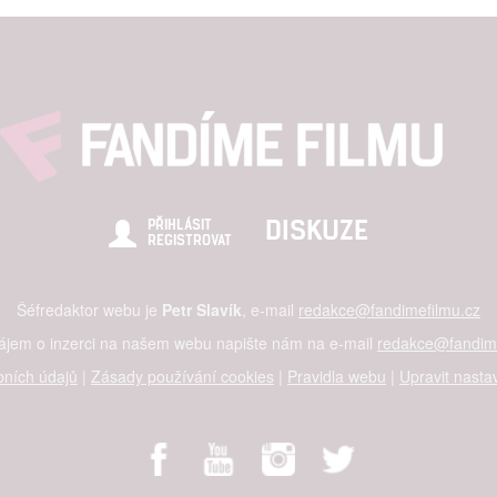
DISKUZE
PŘIHLÁSIT
REGISTROVAT
Šéfredaktor webu je
Petr Slavík
, e-mail
redakce@fandimefilmu.cz
zájem o inzerci na našem webu napište nám na e-mail
redakce@fandime
ních údajů
|
Zásady používání cookies
|
Pravidla webu
|
Upravit nasta