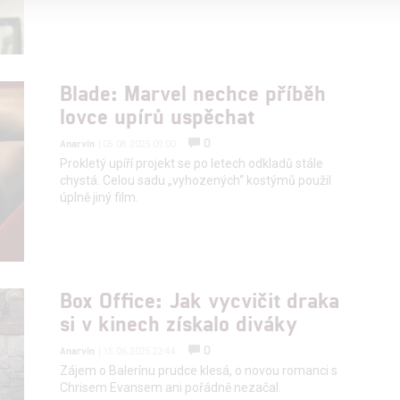
alizovaný obsah, měření obsahu, průzkum publika a vývoj
Blade: Marvel nechce příběh
hlasu s účely a funkcemi zde uvedenými dáváte nám i našim pa
lovce upírů uspěchat
štění bezpečnosti, předcházení a zjišťování podvodů a odstraňov
0
Anarvin
| 05.08.2025 09:00
a zobrazování reklamy a obsahu
Prokletý upíří projekt se po letech odkladů stále
chystá. Celou sadu „vyhozených“ kostýmů použil
úplně jiný film.
Box Office: Jak vycvičit draka
si v kinech získalo diváky
0
Anarvin
| 15.06.2025 23:44
Zájem o Balerínu prudce klesá, o novou romanci s
Chrisem Evansem ani pořádně nezačal.