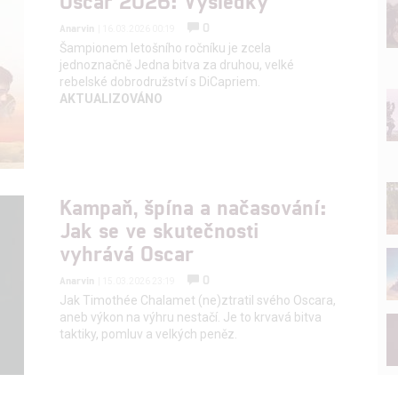
Oscar 2026: Výsledky
0
Anarvin
| 16.03.2026 00:19
Šampionem letošního ročníku je zcela
jednoznačně Jedna bitva za druhou, velké
rebelské dobrodružství s DiCapriem.
AKTUALIZOVÁNO
Kampaň, špína a načasování:
Jak se ve skutečnosti
vyhrává Oscar
0
Anarvin
| 15.03.2026 23:19
Jak Timothée Chalamet (ne)ztratil svého Oscara,
aneb výkon na výhru nestačí. Je to krvavá bitva
taktiky, pomluv a velkých peněz.