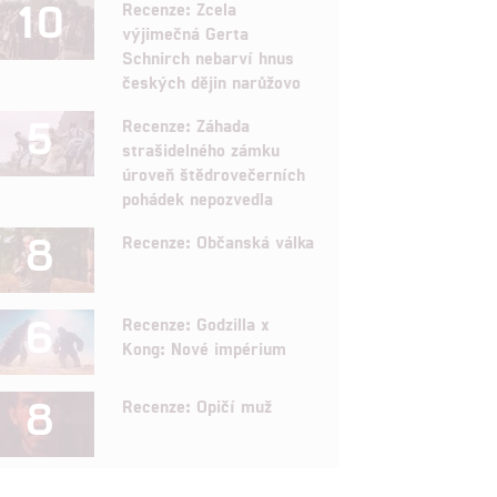
10
Recenze: Zcela
výjimečná Gerta
Schnirch nebarví hnus
českých dějin narůžovo
5
Recenze: Záhada
strašidelného zámku
úroveň štědrovečerních
pohádek nepozvedla
8
Recenze: Občanská válka
6
Recenze: Godzilla x
Kong: Nové impérium
8
Recenze: Opičí muž