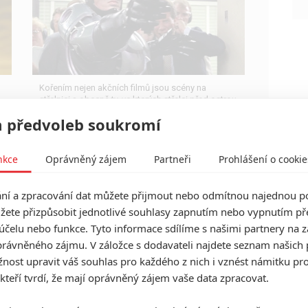
Kořením nejen akčních filmů jsou scény na
střelnici a obecně ty, ve kterých střelci před ostrou
akcí předvádějí svůj um. Tyhle nás baví ze všech
 předvoleb soukromí
nejvíc.
nkce
Oprávněný zájem
Partneři
Prohlášení o cookie
í a zpracování dat můžete přijmout nebo odmítnou najednou po
Oscar 2026: Rozdovádění
žete přizpůsobit jednotlivé souhlasy zapnutím nebo vypnutím pře
Hříšníci zlomili rekord v počtu
účelu nebo funkce. Tyto informace sdílíme s našimi partnery na 
nominací
rávněného zájmu. V záložce s dodavateli najdete seznam našich 
ost upravit váš souhlas pro každého z nich i vznést námitku pro
0
Anarvin
| 22.01.2026 16:48
 kteří tvrdí, že mají oprávněný zájem vaše data zpracovat.
Šanci na hodně cen mají také Jedna bitva za
druhou, Frankenstein, Velký Marty, Bugonia,
Hamnet či F1.