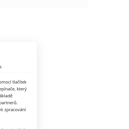
s
mocí tlačítek
pínače, který
základě
partnerů.
ti zpracování