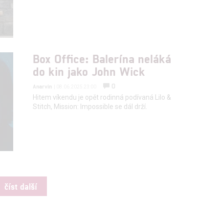
Box Office: Balerína neláká
do kin jako John Wick
0
Anarvin
| 08.06.2025 23:00
Hitem víkendu je opět rodinná podívaná Lilo &
Stitch, Mission: Impossible se dál drží.
číst další