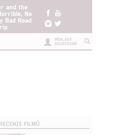
er and the
Horrible, No
ry Bad Road
rip
PŘIHLÁSIT
REGISTROVAT
RECENZE FILMŮ