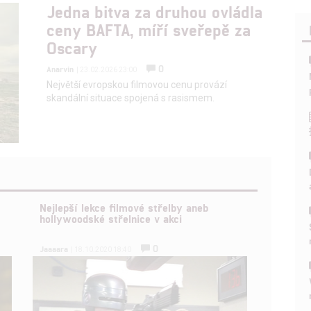
Jedna bitva za druhou ovládla
ceny BAFTA, míří sveřepě za
Oscary
0
Anarvin
| 23.02.2026 23:00
Největší evropskou filmovou cenu provází
skandální situace spojená s rasismem.
Nejlepší lekce filmové střelby aneb
hollywoodské střelnice v akci
0
Jaaaara
| 18.10.2020 18:40