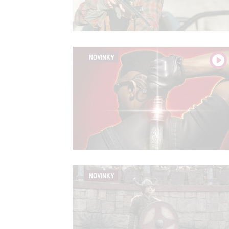
Person
služeb
NOVINKY
Udělením sou
možnost: Zaji
Poskytování 
NOVINKY