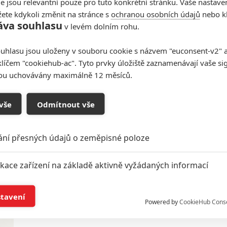
e jsou relevantní pouze pro tuto konkrétní stránku. Vaše nastave
ete kdykoli změnit na stránce s
ochranou osobních údajů
nebo kl
áva souhlasu
v levém dolním rohu.
Zlatý glóbus 2026: Nejvíc
uhlasu jsou uloženy v souboru cookie s názvem "euconsent-v2" a 
cen si odnáší Jedna bitva za
klíčem "cookiehub-ac". Tyto prvky úložiště zaznamenávají vaše si
druhou s DiCapriem
sou uchovávány maximálně 12 měsíců.
0
Anarvin
| 12.01.2026 06:16
Dobře si vedli také Hříšníci či Demon Hunters. Při
vše
Odmítnout vše
přenosu zaznělo, že se Spojené státy změnily v
diktaturu.
ání přesných údajů o zeměpisné poloze
Zlatý glóbus 2026:
ikace zařízení na základě aktivně vyžádaných informací
Nominacím vévodí DiCaprio
0
í a/nebo přístup k informacím v zařízení
Anarvin
| 08.12.2025 22:18
stavení
Powered by
CookieHub Cons
Jedné bitvě za druhou sekundují upíří Hříšníci či
del Torův Frankenstein.
a založená na omezených údajích a měření reklamy