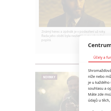
Známý herec a zpěvák je v podezření už roky.
Řada jeho obětí byla nezletilá. Leto obvinění
popírá.
Centrum
Účely a fu
Shromažďován
níže nebo mů
NOVINKY
je u každého 
souhlasu a op
Máte zde možn
údajů u těch,