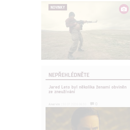
NOVINKY
NEPŘEHLÉDNĚTE
Jared Leto byl několika ženami obviněn
ze zneužívání
0
Anarvin
| 30.07.2026 06:30