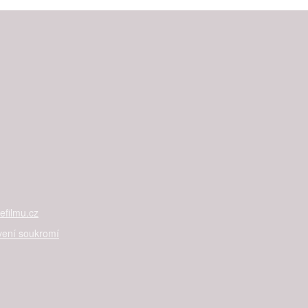
filmu.cz
vení soukromí