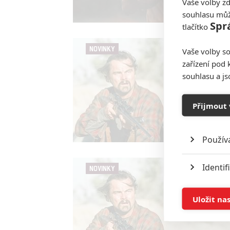
Vaše volby zd
souhlasu můž
Spr
tlačítko
NOVINKY
Vaše volby so
zařízení pod 
souhlasu a j
Přijmout 
Použív
Identif
NOVINKY
Ukládán
Uložit na
Reklam