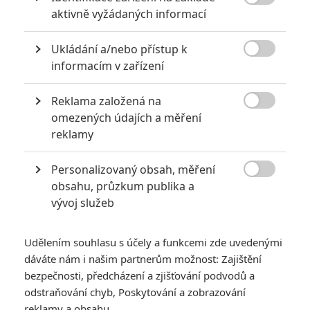

aktivně vyžádaných informací
0
Jaaaara
| 22.08.2020 08:00
Zkušenosti a praxe? Ale kdeže... někdy
Ukládání a/nebo přístup k
stačí mít dostatek talentu a využít

nabízené příležitosti.
informacím v zařízení
Reklama založená na

omezených údajích a měření
Za málo peněz hodně muziky aneb levné filmy, které
reklamy
extrémně vydělaly
1
Jaaaara
| 09.08.2020 06:00
Personalizovaný obsah, měření

Máte-li být v Hollywoodu úspěšní,
obsahu, průzkum publika a
potřebujete, aby tržby výrazně
vývoj služeb
převyšovaly náklady. Těmhle snímkům se
to povedlo na jedničku.
Udělením souhlasu s účely a funkcemi zde uvedenými
dáváte nám i našim partnerům možnost: Zajištění
bezpečnosti, předcházení a zjišťování podvodů a
odstraňování chyb, Poskytování a zobrazování
reklamy a obsahu