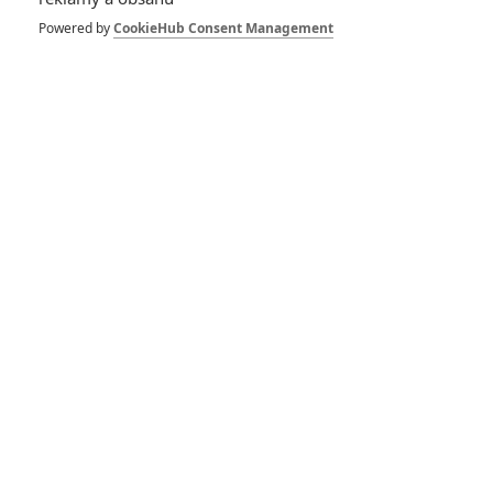
Osamělí vlci: Clooney
s Pittem odklízejí
Powered by
CookieHub Consent Management
tělo v labužnickém
traileru
0
Anarvin
| 29.05.2024 18:14
Osamělí vlci: Pitt a
Clooney ve víru
zločinu – 1. teaser
0
Anarvin
| 28.05.2024 18:07