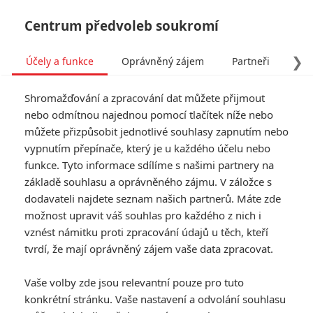
Centrum předvoleb soukromí
❯
Účely a funkce
Oprávněný zájem
Partneři
Pro
Tog
Shromažďování a zpracování dat můžete přijmout
navi
nebo odmítnou najednou pomocí tlačítek níže nebo
můžete přizpůsobit jednotlivé souhlasy zapnutím nebo
Tag: Wolfs
vypnutím přepínače, který je u každého účelu nebo
funkce. Tyto informace sdílíme s našimi partnery na
základě souhlasu a oprávněného zájmu. V záložce s
ČLÁNKY
FILMY
OSOBY
VIDEA
(0)
(0)
(0)
dodavateli najdete seznam našich partnerů. Máte zde
možnost upravit váš souhlas pro každého z nich i
Wolfs: Clooney s
vznést námitku proti zpracování údajů u těch, kteří
Pittem si jdou na
tvrdí, že mají oprávněný zájem vaše data zpracovat.
nervy v novém
traileru
Vaše volby zde jsou relevantní pouze pro tuto
0
Anarvin
| 26.09.2024 06:00
konkrétní stránku. Vaše nastavení a odvolání souhlasu