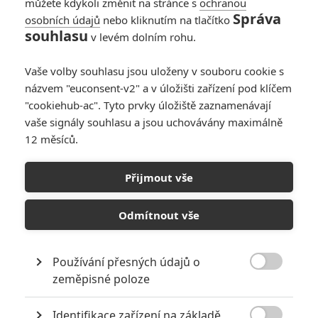
můžete kdykoli změnit na stránce s
ochranou
Správa
osobních údajů
nebo kliknutím na tlačítko
Box Office:
souhlasu
v levém dolním rohu.
Transformers už
dávno nejsou v
Vaše volby souhlasu jsou uloženy v souboru cookie s
kinech velké lákadlo
názvem "euconsent-v2" a v úložišti zařízení pod klíčem
0
Anarvin
| 23.09.2024 13:46
"cookiehub-ac". Tyto prvky úložiště zaznamenávají
vaše signály souhlasu a jsou uchovávány maximálně
12 měsíců.
Deset
nejočekávanějších
Přijmout vše
filmů podzimu podle
diváků
Odmítnout vše
0
Anarvin
| 28.08.2024 20:18
Používání přesných údajů o

zeměpisné poloze
NEPŘEHLÉDNĚTE
Identifikace zařízení na základě
Filmové klenoty, které překvapivě natočili úplní zelenáči