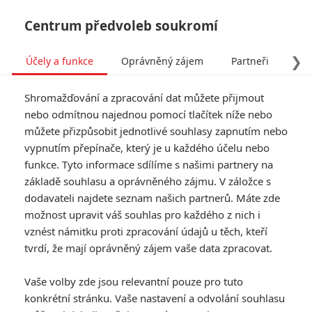
Centrum předvoleb soukromí
❯
Účely a funkce
Oprávněný zájem
Partneři
Pro
Tog
Shromažďování a zpracování dat můžete přijmout
navi
nebo odmítnou najednou pomocí tlačítek níže nebo
můžete přizpůsobit jednotlivé souhlasy zapnutím nebo
vypnutím přepínače, který je u každého účelu nebo
funkce. Tyto informace sdílíme s našimi partnery na
základě souhlasu a oprávněného zájmu. V záložce s
dodavateli najdete seznam našich partnerů. Máte zde
možnost upravit váš souhlas pro každého z nich i
vznést námitku proti zpracování údajů u těch, kteří
tvrdí, že mají oprávněný zájem vaše data zpracovat.
Vaše volby zde jsou relevantní pouze pro tuto
konkrétní stránku. Vaše nastavení a odvolání souhlasu