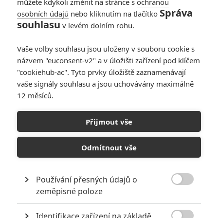
můžete kdykoli změnit na stránce s
ochranou
Správa
osobních údajů
nebo kliknutím na tlačítko
souhlasu
v levém dolním rohu.
Vaše volby souhlasu jsou uloženy v souboru cookie s
názvem "euconsent-v2" a v úložišti zařízení pod klíčem
"cookiehub-ac". Tyto prvky úložiště zaznamenávají
vaše signály souhlasu a jsou uchovávány maximálně
12 měsíců.
Osamělí vlci: Clooney s
Pittem odklízejí tělo v
Přijmout vše
labužnickém traileru
Odmítnout vše
Napsal:
Petr Slavík - (Anarvin)
, 29.05.2024 18:14
Používání přesných údajů o

zeměpisné poloze
Identifikace zařízení na základě