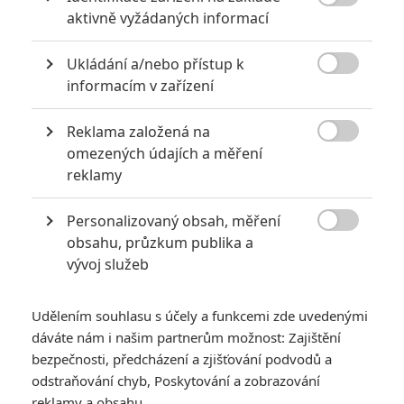

aktivně vyžádaných informací
Ukládání a/nebo přístup k

informacím v zařízení
Reklama založená na
Apple

omezených údajích a měření
Zobrazit další 3 obrázky
reklamy
Personalizovaný obsah, měření
Dvě herecké hvězdy jsou na sebe načuřené jak

obsahu, průzkum publika a
rozhádaní manželé po letech a divák se baví.
vývoj služeb
Krátce po
prvním teaseru
je tu první pořádný trailer pro
novinku
Osamělí vlci
(
Wolfs
). Upoutávka film prezentuje jako
Udělením souhlasu s účely a funkcemi zde uvedenými
velice zábavnou chuťovku, která v září udělá radost všem
dáváte nám i našim partnerům možnost: Zajištění
fanouškům krimi komedií, buddy filmů i
Brada Pitta
a
bezpečnosti, předcházení a zjišťování podvodů a
odstraňování chyb, Poskytování a zobrazování
George Clooneyho
v hlavních rolích.
reklamy a obsahu