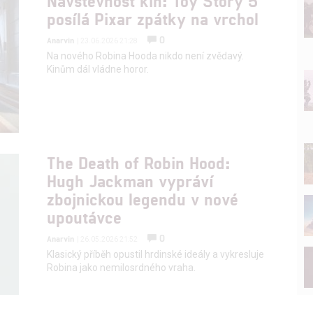
Návštěvnost kin: Toy Story 5
posílá Pixar zpátky na vrchol
0
Anarvin
| 23.06.2026 21:28
Na nového Robina Hooda nikdo není zvědavý.
Kinům dál vládne horor.
The Death of Robin Hood:
Hugh Jackman vypráví
zbojnickou legendu v nové
upoutávce
0
Anarvin
| 26.05.2026 21:52
Klasický příběh opustil hrdinské ideály a vykresluje
Robina jako nemilosrdného vraha.