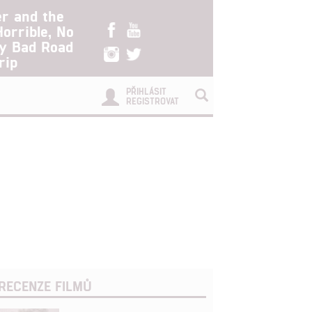
er and the
Horrible, No
ry Bad Road
rip
PŘIHLÁSIT
REGISTROVAT
RECENZE FILMŮ