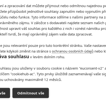
í a zpracování dat můžete přijmout nebo odmítnou najednou po
žete přizpůsobit jednotlivé souhlasy zapnutím nebo vypnutím pře
účelu nebo funkce. Tyto informace sdílíme s našimi partnery na 
rávněného zájmu. V záložce s dodavateli najdete seznam našich 
ost upravit váš souhlas pro každého z nich i vznést námitku pro
Když to nejde, tak to nejde... aneb kdo se s kým
 kteří tvrdí, že mají oprávněný zájem vaše data zpracovat.
při natáčení nemusel?
e jsou relevantní pouze pro tuto konkrétní stránku. Vaše nastave
ete kdykoli změnit na stránce s
ochranou osobních údajů
nebo kl
áva souhlasu
v levém dolním rohu.
The Death of Robin Hood:
uhlasu jsou uloženy v souboru cookie s názvem "euconsent-v2" a 
Hugh Jackman pošlapává
klíčem "cookiehub-ac". Tyto prvky úložiště zaznamenávají vaše si
legendu v novém traileru
sou uchovávány maximálně 12 měsíců.
0
Anarvin
| 22.04.2026 19:56
Pokud jste si mysleli, že byl Robin dobrák, tak jste
vše
Odmítnout vše
akorát naletěli jeho špinavé propagandě.