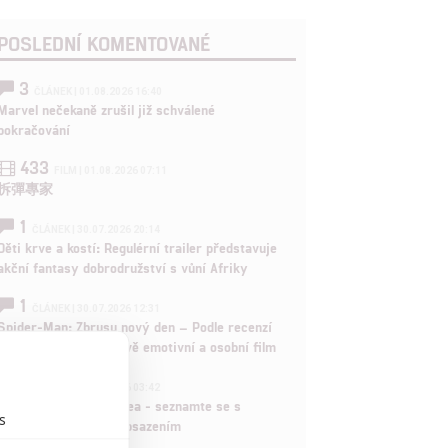
POSLEDNÍ KOMENTOVANÉ
3
ČLÁNEK | 01.08.2026 16:40
Marvel nečekaně zrušil již schválené
pokračování
433
FILM | 01.08.2026 07:11
拆彈專家
1
ČLÁNEK | 30.07.2026 20:14
Děti krve a kostí: Regulérní trailer představuje
akční fantasy dobrodružství s vůní Afriky
1
ČLÁNEK | 30.07.2026 12:31
Spider-Man: Zbrusu nový den – Podle recenzí
máme čekat překvapivě emotivní a osobní film
1
ČLÁNEK | 30.07.2026 03:42
Velké preview: Odyssea - seznamte se s
s
maximálně nabitým obsazením