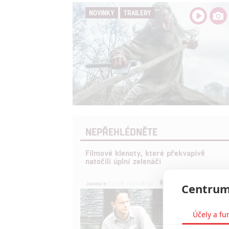
NOVINKY
TRAILERY
NEPŘEHLÉDNĚTE
Filmové klenoty, které překvapivě
natočili úplní zelenáči
0
Jaaaara
Centrum
| 22.08.2020 08:00
Účely a fu