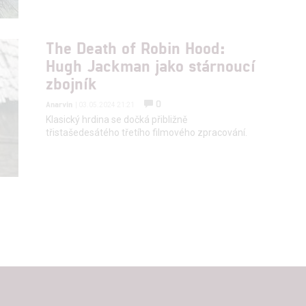
The Death of Robin Hood:
Hugh Jackman jako stárnoucí
zbojník
0
Anarvin
| 03.05.2024 21:21
Klasický hrdina se dočká přibližně
třistašedesátého třetího filmového zpracování.