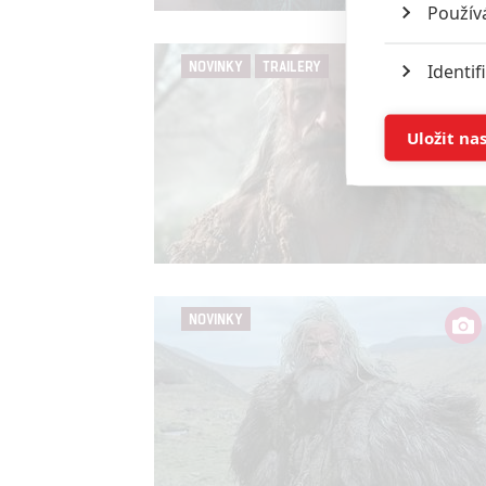
Použív
NOVINKY
TRAILERY
Identif
Ukládán
Uložit na
Reklam
Person
služeb
NOVINKY
Udělením sou
možnost: Zaji
Poskytování 