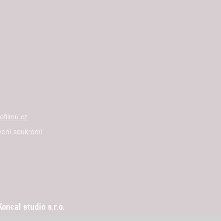
filmu.cz
vení soukromí
ncal studio s.r.o.