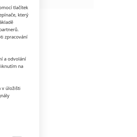
mocí tlačítek
pínače, který
základě
partnerů.
ti zpracování
ní a odvolání
iknutím na
v úložišti
gnály