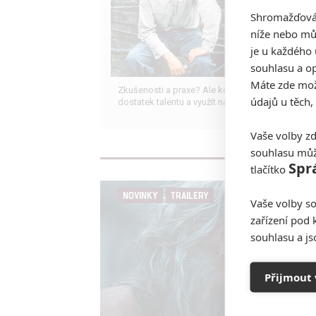
Shromažďován
níže nebo mů
je u každého 
souhlasu a op
Máte zde možn
Zkušenosti a praxe? Ale kdeže... někdy stačí mít
údajů u těch,
dostatek talentu a využít nabízené příležitosti.
Vaše volby zd
souhlasu můž
Spr
tlačítko
NOVINKY
TRAILERY
Vaše volby so
zařízení pod 
souhlasu a j
Přijmout 