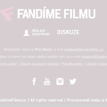
DISKUZE
PŘIHLÁSIT
REGISTROVAT
Šéfredaktor webu je
Petr Slavík
, e-mail
redakce@fandimefilmu.cz
zájem o inzerci na našem webu napište nám na e-mail
redakce@fandime
ních údajů
|
Zásady používání cookies
|
Pravidla webu
|
Upravit nasta
dimeFilmu.cz / All rights reserved / Provozovatel webu je Ko