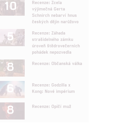
10
Recenze: Zcela
výjimečná Gerta
Schnirch nebarví hnus
českých dějin narůžovo
5
Recenze: Záhada
strašidelného zámku
úroveň štědrovečerních
pohádek nepozvedla
8
Recenze: Občanská válka
6
Recenze: Godzilla x
Kong: Nové impérium
8
Recenze: Opičí muž