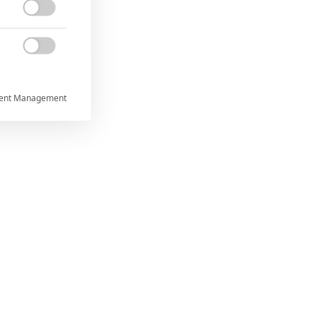


ent Management



rtnerům
ání chyb,