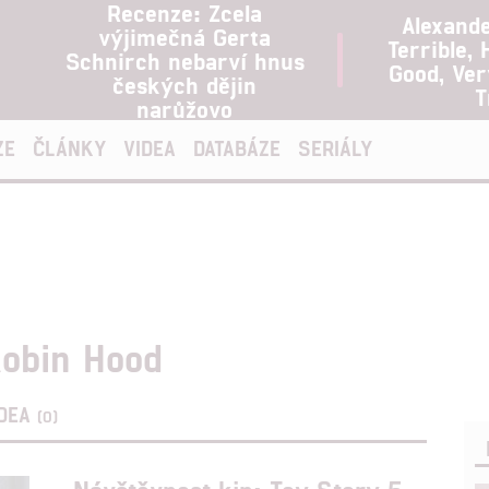
Recenze: Zcela
Alexand
výjimečná Gerta
Terrible, 
Schnirch nebarví hnus
Good, Ve
českých dějin
T
narůžovo
ZE
ČLÁNKY
VIDEA
DATABÁZE
SERIÁLY
Robin Hood
IDEA
(0)