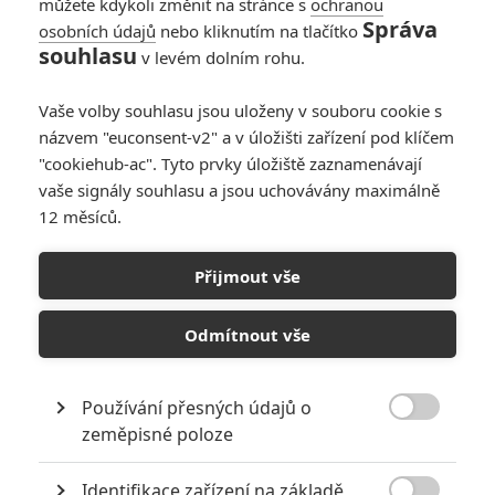
můžete kdykoli změnit na stránce s
ochranou
Správa
osobních údajů
nebo kliknutím na tlačítko
souhlasu
v levém dolním rohu.
Vaše volby souhlasu jsou uloženy v souboru cookie s
názvem "euconsent-v2" a v úložišti zařízení pod klíčem
"cookiehub-ac". Tyto prvky úložiště zaznamenávají
RECENZE FILMŮ
vaše signály souhlasu a jsou uchovávány maximálně
12 měsíců.
10
Recenze: Zcela výjimečná Gerta
Schnirch nebarví hnus českých dějin
Přijmout vše
narůžovo
5
Recenze: Záhada strašidelného
Odmítnout vše
zámku úroveň štědrovečerních
pohádek nepozvedla
Používání přesných údajů o
8
Recenze: Občanská válka

zeměpisné poloze
Identifikace zařízení na základě