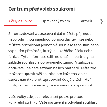
Centrum předvoleb soukromí
❯
Účely a funkce
Oprávněný zájem
Partneři
Pro
Tog
Shromažďování a zpracování dat můžete přijmout
navi
nebo odmítnou najednou pomocí tlačítek níže nebo
můžete přizpůsobit jednotlivé souhlasy zapnutím nebo
Tag: Walt Disney Animation
vypnutím přepínače, který je u každého účelu nebo
funkce. Tyto informace sdílíme s našimi partnery na
základě souhlasu a oprávněného zájmu. V záložce s
ČLÁNKY
FILMY
OSOBY
VIDEA
(0)
(0)
(0)
dodavateli najdete seznam našich partnerů. Máte zde
možnost upravit váš souhlas pro každého z nich i
Marvel a Star Wars
vznést námitku proti zpracování údajů u těch, kteří
omezí rozpočty a
tvrdí, že mají oprávněný zájem vaše data zpracovat.
počet novinek
6
Anarvin
| 13.07.2023 18:59
Vaše volby zde jsou relevantní pouze pro tuto
konkrétní stránku. Vaše nastavení a odvolání souhlasu