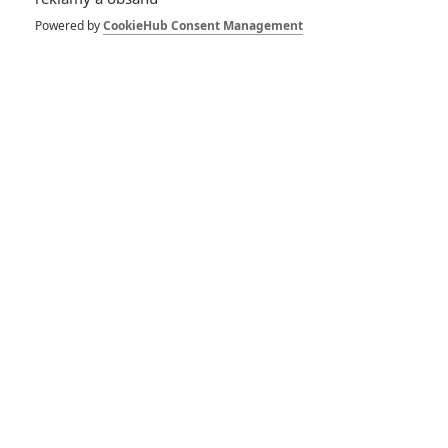
Spider-Man: Zbrusu nový den – Podle recenzí máme čekat
Powered by
CookieHub Consent Management
překvapivě emotivní a osobní film
1
ČLÁNEK | 30.07.2026 03:42
Velké preview: Odyssea - seznamte se s maximálně nabitým
obsazením
DISKUZE
PŘIHLÁSIT
REGISTROVAT