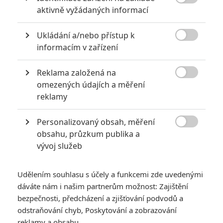
6
Recenze: Godzilla x Kong: Nové

aktivně vyžádaných informací
impérium
8
Ukládání a/nebo přístup k
Recenze: Opičí muž

informacím v zařízení
Reklama založená na

omezených údajích a měření
reklamy
POSLEDNÍ KOMENTOVANÉ
Personalizovaný obsah, měření
3
ČLÁNEK | 01.08.2026 16:40

obsahu, průzkum publika a
Marvel nečekaně zrušil již schválené pokračování
vývoj služeb
433
FILM | 01.08.2026 07:11
拆彈專家
Udělením souhlasu s účely a funkcemi zde uvedenými
1
ČLÁNEK | 30.07.2026 20:14
dáváte nám i našim partnerům možnost: Zajištění
Děti krve a kostí: Regulérní trailer představuje akční fantasy
bezpečnosti, předcházení a zjišťování podvodů a
dobrodružství s vůní Afriky
odstraňování chyb, Poskytování a zobrazování
1
reklamy a obsahu
ČLÁNEK | 30.07.2026 12:31