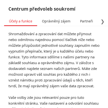
Centrum předvoleb soukromí
❯
Účely a funkce
Oprávněný zájem
Partneři
Pro
Tog
Shromažďování a zpracování dat můžete přijmout
navi
nebo odmítnou najednou pomocí tlačítek níže nebo
můžete přizpůsobit jednotlivé souhlasy zapnutím nebo
Marvel a Star Wars omezí
vypnutím přepínače, který je u každého účelu nebo
funkce. Tyto informace sdílíme s našimi partnery na
rozpočty a počet novinek
základě souhlasu a oprávněného zájmu. V záložce s
dodavateli najdete seznam našich partnerů. Máte zde
Napsal:
Petr Slavík - (Anarvin)
, 13.07.2023 18:59
možnost upravit váš souhlas pro každého z nich i
vznést námitku proti zpracování údajů u těch, kteří
KOMENTÁŘE
6
tvrdí, že mají oprávněný zájem vaše data zpracovat.
Vaše volby zde jsou relevantní pouze pro tuto
konkrétní stránku. Vaše nastavení a odvolání souhlasu
HulkTomas
| 2023-07-14 13:07:56 |
0
0