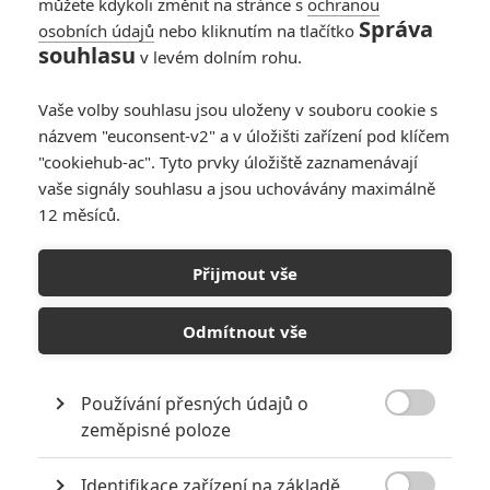
můžete kdykoli změnit na stránce s
ochranou
Správa
osobních údajů
nebo kliknutím na tlačítko
souhlasu
v levém dolním rohu.
Vaše volby souhlasu jsou uloženy v souboru cookie s
názvem "euconsent-v2" a v úložišti zařízení pod klíčem
"cookiehub-ac". Tyto prvky úložiště zaznamenávají
RECENZE FILMŮ
vaše signály souhlasu a jsou uchovávány maximálně
12 měsíců.
10
Recenze: Zcela výjimečná Gerta
Schnirch nebarví hnus českých dějin
Přijmout vše
narůžovo
5
Recenze: Záhada strašidelného
Odmítnout vše
zámku úroveň štědrovečerních
pohádek nepozvedla
Používání přesných údajů o
8
Recenze: Občanská válka

zeměpisné poloze
Identifikace zařízení na základě