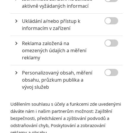
6
Recenze: Godzilla x Kong: Nové

aktivně vyžádaných informací
impérium
8
Ukládání a/nebo přístup k
Recenze: Opičí muž

informacím v zařízení
Reklama založená na

omezených údajích a měření
reklamy
POSLEDNÍ KOMENTOVANÉ
Personalizovaný obsah, měření
3
ČLÁNEK | 01.08.2026 16:40

obsahu, průzkum publika a
Marvel nečekaně zrušil již schválené pokračování
vývoj služeb
433
FILM | 01.08.2026 07:11
拆彈專家
Udělením souhlasu s účely a funkcemi zde uvedenými
1
ČLÁNEK | 30.07.2026 20:14
dáváte nám i našim partnerům možnost: Zajištění
Děti krve a kostí: Regulérní trailer představuje akční fantasy
bezpečnosti, předcházení a zjišťování podvodů a
dobrodružství s vůní Afriky
odstraňování chyb, Poskytování a zobrazování
1
reklamy a obsahu
ČLÁNEK | 30.07.2026 12:31