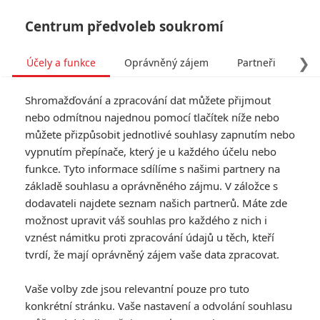
Centrum předvoleb soukromí
❯
Účely a funkce
Oprávněný zájem
Partneři
Pro
Tog
Shromažďování a zpracování dat můžete přijmout
navi
nebo odmítnou najednou pomocí tlačítek níže nebo
můžete přizpůsobit jednotlivé souhlasy zapnutím nebo
Tag: Zacck Snyder
vypnutím přepínače, který je u každého účelu nebo
funkce. Tyto informace sdílíme s našimi partnery na
základě souhlasu a oprávněného zájmu. V záložce s
ČLÁNKY
FILMY
OSOBY
VIDEA
(0)
(0)
(0)
dodavateli najdete seznam našich partnerů. Máte zde
možnost upravit váš souhlas pro každého z nich i
Recenze: Batman v
vznést námitku proti zpracování údajů u těch, kteří
Superman: Úsvit
tvrdí, že mají oprávněný zájem vaše data zpracovat.
spravedlnosti
120
Anarvin
| 24.03.2016 22:54
Vaše volby zde jsou relevantní pouze pro tuto
konkrétní stránku. Vaše nastavení a odvolání souhlasu