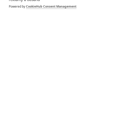
Spider-Man: Zbrusu nový den – Podle recenzí máme čekat
Powered by
CookieHub Consent Management
překvapivě emotivní a osobní film
1
ČLÁNEK | 30.07.2026 03:42
Velké preview: Odyssea - seznamte se s maximálně nabitým
obsazením
DISKUZE
PŘIHLÁSIT
REGISTROVAT