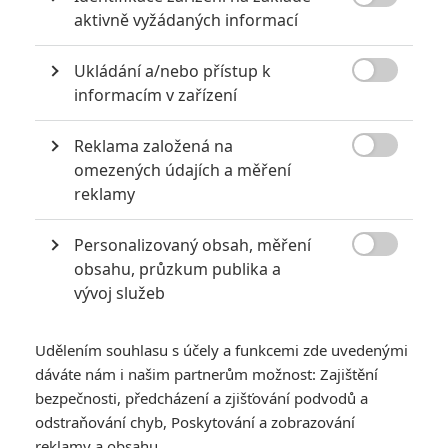
6
Recenze: Godzilla x Kong: Nové

aktivně vyžádaných informací
impérium
8
Ukládání a/nebo přístup k
Recenze: Opičí muž

informacím v zařízení
Reklama založená na

omezených údajích a měření
reklamy
POSLEDNÍ KOMENTOVANÉ
Personalizovaný obsah, měření
3
ČLÁNEK | 01.08.2026 16:40

obsahu, průzkum publika a
Marvel nečekaně zrušil již schválené pokračování
vývoj služeb
433
FILM | 01.08.2026 07:11
拆彈專家
Udělením souhlasu s účely a funkcemi zde uvedenými
1
ČLÁNEK | 30.07.2026 20:14
dáváte nám i našim partnerům možnost: Zajištění
Děti krve a kostí: Regulérní trailer představuje akční fantasy
bezpečnosti, předcházení a zjišťování podvodů a
dobrodružství s vůní Afriky
odstraňování chyb, Poskytování a zobrazování
1
reklamy a obsahu
ČLÁNEK | 30.07.2026 12:31