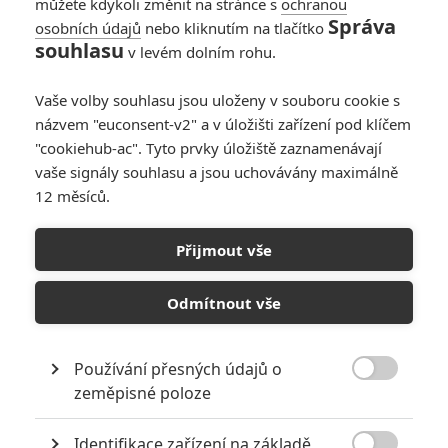
můžete kdykoli změnit na stránce s
ochranou
Správa
osobních údajů
nebo kliknutím na tlačítko
souhlasu
v levém dolním rohu.
Vaše volby souhlasu jsou uloženy v souboru cookie s
názvem "euconsent-v2" a v úložišti zařízení pod klíčem
"cookiehub-ac". Tyto prvky úložiště zaznamenávají
RECENZE FILMŮ
vaše signály souhlasu a jsou uchovávány maximálně
12 měsíců.
10
Recenze: Zcela výjimečná Gerta
Schnirch nebarví hnus českých dějin
Přijmout vše
narůžovo
5
Recenze: Záhada strašidelného
Odmítnout vše
zámku úroveň štědrovečerních
pohádek nepozvedla
Používání přesných údajů o
8
Recenze: Občanská válka

zeměpisné poloze
Identifikace zařízení na základě