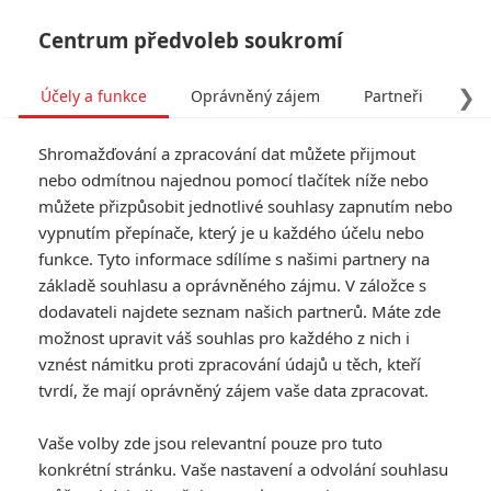
Centrum předvoleb soukromí
❯
Účely a funkce
Oprávněný zájem
Partneři
Pro
Tog
Shromažďování a zpracování dat můžete přijmout
navi
nebo odmítnou najednou pomocí tlačítek níže nebo
můžete přizpůsobit jednotlivé souhlasy zapnutím nebo
Tag: 4x4
vypnutím přepínače, který je u každého účelu nebo
funkce. Tyto informace sdílíme s našimi partnery na
základě souhlasu a oprávněného zájmu. V záložce s
ČLÁNKY
FILMY
OSOBY
VIDEA
(0)
(0)
(0)
dodavateli najdete seznam našich partnerů. Máte zde
možnost upravit váš souhlas pro každého z nich i
Locked: Petr Jákl
vznést námitku proti zpracování údajů u těch, kteří
dohlíží na thriller se
tvrdí, že mají oprávněný zájem vaše data zpracovat.
sirem Anthonym
Hopkinsem
Vaše volby zde jsou relevantní pouze pro tuto
0
Anarvin
| 08.02.2023 06:00
konkrétní stránku. Vaše nastavení a odvolání souhlasu