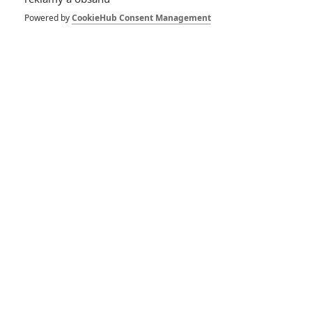
Spider-Man: Zbrusu nový den – Podle recenzí máme čekat
Powered by
CookieHub Consent Management
překvapivě emotivní a osobní film
1
ČLÁNEK | 30.07.2026 03:42
Velké preview: Odyssea - seznamte se s maximálně nabitým
obsazením
DISKUZE
PŘIHLÁSIT
REGISTROVAT