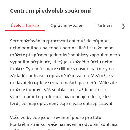
Centrum předvoleb soukromí
❯
Účely a funkce
Oprávněný zájem
Partneři
Pro
Tog
Shromažďování a zpracování dat můžete přijmout
navi
nebo odmítnou najednou pomocí tlačítek níže nebo
můžete přizpůsobit jednotlivé souhlasy zapnutím nebo
Tag: Nick Antosca
vypnutím přepínače, který je u každého účelu nebo
funkce. Tyto informace sdílíme s našimi partnery na
základě souhlasu a oprávněného zájmu. V záložce s
ČLÁNKY
FILMY
OSOBY
VIDEA
(0)
(0)
(0)
dodavateli najdete seznam našich partnerů. Máte zde
možnost upravit váš souhlas pro každého z nich i
Soon You Will Be
vznést námitku proti zpracování údajů u těch, kteří
Gone and Possibly
tvrdí, že mají oprávněný zájem vaše data zpracovat.
Eaten: V novém sci-
fi thrilleru začíná
Vaše volby zde jsou relevantní pouze pro tuto
mimozemská invaze
konkrétní stránku. Vaše nastavení a odvolání souhlasu
0
Anarvin
| 03.06.2026 09:00