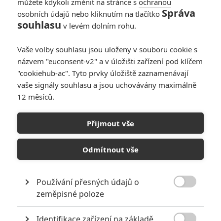
můžete kdykoli změnit na stránce s
ochranou
Správa
osobních údajů
nebo kliknutím na tlačítko
Pravda, nebo lež:
souhlasu
v levém dolním rohu.
Anne Hathaway v
thrilleru tají děsivé
Vaše volby souhlasu jsou uloženy v souboru cookie s
skutečnosti
názvem "euconsent-v2" a v úložišti zařízení pod klíčem
0
Anarvin
| 21.12.2024 06:24
"cookiehub-ac". Tyto prvky úložiště zaznamenávají
vaše signály souhlasu a jsou uchovávány maximálně
12 měsíců.
Antlers: Ochutnejte
kousavý horor, ve
Přijmout vše
kterém chlapeček
krmí lidožravé
monstrum
Odmítnout vše
1
Jaaaara
| 10.01.2020 19:49
Používání přesných údajů o

zeměpisné poloze
NEPŘEHLÉDNĚTE
Identifikace zařízení na základě
Mlátička s copánkem aneb nejlepší filmy Stevena Seagala