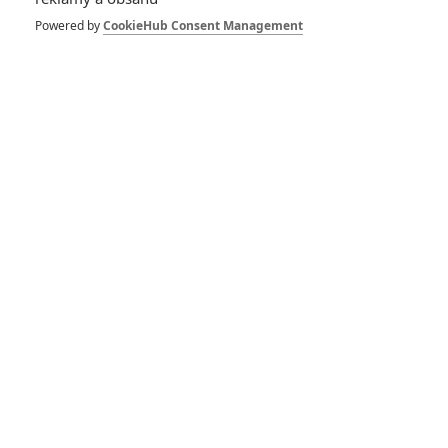
bude součástí nové
hororové divize Foxu
Powered by
CookieHub Consent Management
0
Anarvin
| 04.04.2018 11:55
The Forest: Natalie
Dormer v lese
sebevrahů
0
Rudmen
| 11.12.2015 17:08
číst další