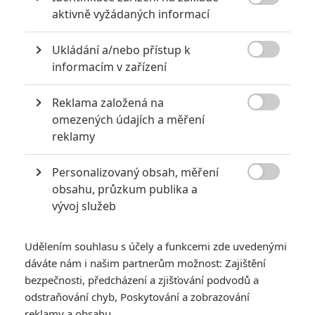

aktivně vyžádaných informací
2
Jaaaara
| 13.07.2020 18:07
Kdysi hvězda akčních filmů, dnes král
Ukládání a/nebo přístup k
céčkových slátanin, protagonista bizarní

policejní reality show nebo zvláštní
informacím v zařízení
velvyslanec Ruska.
Reklama založená na

omezených údajích a měření
Největší propadáky v kariéře Sylvestera Stallona
reklamy
6
Jaaaara
| 29.08.2020 21:40
Personalizovaný obsah, měření
Soudce Dredd slaví kulaté výročí, je čas
zavzpomínat na ambiciózní projekty, které

obsahu, průzkum publika a
akční legendě příliš nevyšly.
vývoj služeb
Udělením souhlasu s účely a funkcemi zde uvedenými
dáváte nám i našim partnerům možnost: Zajištění
bezpečnosti, předcházení a zjišťování podvodů a
odstraňování chyb, Poskytování a zobrazování
Guillermo del Toro
reklamy a obsahu