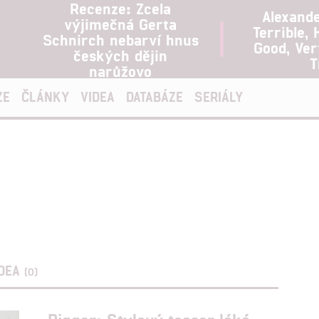
Recenze: Zcela
Alexand
výjimečná Gerta
Terrible, 
Schnirch nebarví hnus
Good, Ve
českých dějin
T
narůžovo
ZE
ČLÁNKY
VIDEA
DATABÁZE
SERIÁLY
IDEA
(0)