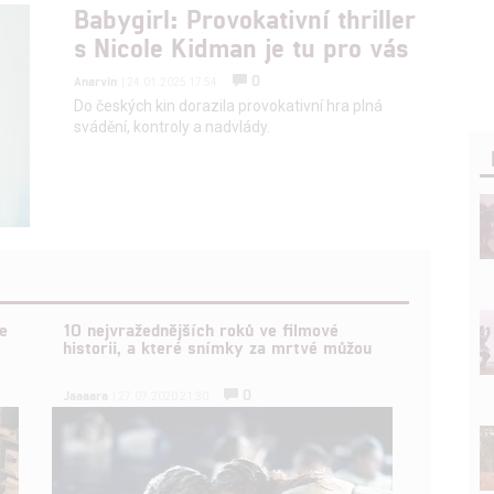
Babygirl: Provokativní thriller
s Nicole Kidman je tu pro vás
0
Anarvin
| 24.01.2025 17:54
Do českých kin dorazila provokativní hra plná
svádění, kontroly a nadvlády.
e
10 nejvražednějších roků ve filmové
historii, a které snímky za mrtvé můžou
0
Jaaaara
| 27.07.2020 21:30