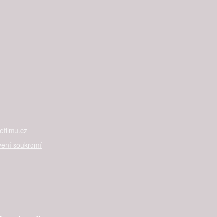
filmu.cz
vení soukromí