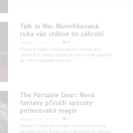
alizovaný obsah, měření obsahu, průzkum publika a vývoj
Talk to Me: Mumifikovaná
hlasu s účely a funkcemi zde uvedenými dáváte nám i našim pa
ruka vás vtáhne do záhrobí
štění bezpečnosti, předcházení a zjišťování podvodů a odstraňov
0
Anarvin
a zobrazování reklamy a obsahu
| 12.04.2023 15:16
Pusťte si trailer nadpřirozeného hororu, kde
„neškodný“ rituál z večírku pozve na svět prastaré
zlo. Film má skvělé recenze.
The Portable Door: Nová
fantasy přináší spousty
potterovské magie
0
Anarvin
| 20.03.2023 13:24
Pusťte si trailer chystaného snímku z prostředí
čarodějnického úřadu, kam nastupuje nic netušící