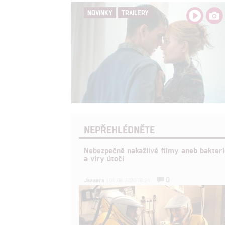
NOVINKY
TRAILERY
NEPŘEHLÉDNĚTE
Nebezpečně nakažlivé filmy aneb bakteri
a viry útočí
0
Jaaaara
| 04.08.2020 18:24