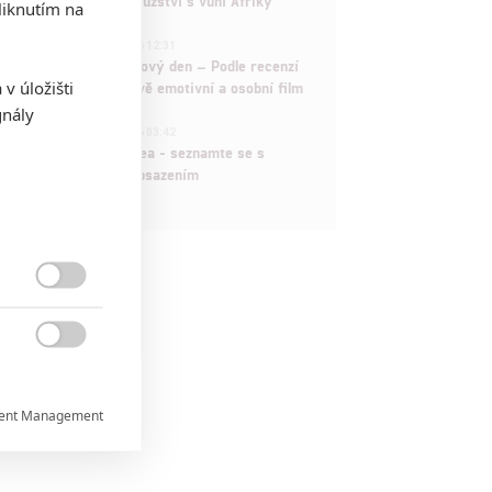
akční fantasy dobrodružství s vůní Afriky
iknutím na
1
ČLÁNEK | 30.07.2026 12:31
Spider-Man: Zbrusu nový den – Podle recenzí
v úložišti
máme čekat překvapivě emotivní a osobní film
gnály
1
ČLÁNEK | 30.07.2026 03:42
Velké preview: Odyssea - seznamte se s
maximálně nabitým obsazením


ent Management

