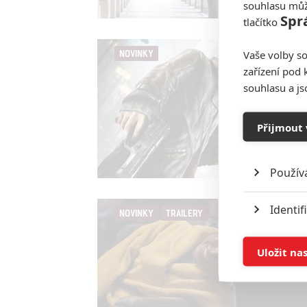
souhlasu můž
Spr
tlačítko
Vaše volby so
NOVINKY
zařízení pod 
souhlasu a j
Přijmout 
Použív
Identif
NOVINKY
TRAILERY
Ukládán
Uložit na
Reklam