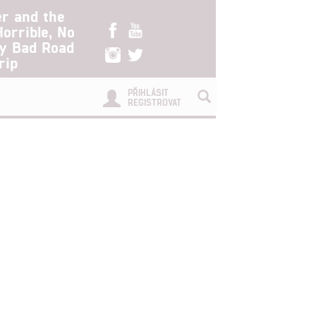
er and the
Horrible, No
ry Bad Road
rip
PŘIHLÁSIT
REGISTROVAT