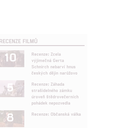
RECENZE FILMŮ
10
Recenze: Zcela
výjimečná Gerta
Schnirch nebarví hnus
českých dějin narůžovo
5
Recenze: Záhada
strašidelného zámku
úroveň štědrovečerních
pohádek nepozvedla
8
Recenze: Občanská válka