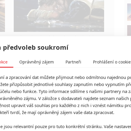
i
Kdy se v kinech umíralo nejvíce? A které snímky v
daných letech dominovaly?
 předvoleb soukromí
nkce
Oprávněný zájem
Partneři
Prohlášení o cookie
í a zpracování dat můžete přijmout nebo odmítnou najednou po
Tom Cruise ve filmu o
žete přizpůsobit jednotlivé souhlasy zapnutím nebo vypnutím pře
nejmocnějším muži a
účelu nebo funkce. Tyto informace sdílíme s našimi partnery na 
destrukci všeho
rávněného zájmu. V záložce s dodavateli najdete seznam našich 
ost upravit váš souhlas pro každého z nich i vznést námitku pro
0
Anarvin
| 26.08.2024 06:00
 kteří tvrdí, že mají oprávněný zájem vaše data zpracovat.
Novinka oscarového režiséra Alejandra G.
Iñàrritua nabrala hvězdné obsazení.
e jsou relevantní pouze pro tuto konkrétní stránku. Vaše nastave