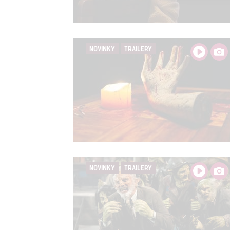
Person
služeb
NOVINKY
TRAILERY
Udělením sou
možnost: Zaji
Poskytování 
NOVINKY
TRAILERY