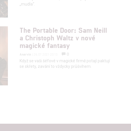
„mudla“.
The Portable Door: Sam Neill
a Christoph Waltz v nové
magické fantasy
0
Anarvin
| 26.07.2021 20:13
Když se vaši šéfové v magické firmě potají paktují
se skřety, zavání to vždycky průšvihem.