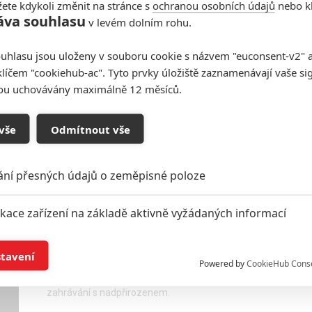
ete kdykoli změnit na stránce s
ochranou osobních údajů
nebo kl
áva souhlasu
v levém dolním rohu.
Watch Dogs: Akční podívaná
uhlasu jsou uloženy v souboru cookie s názvem "euconsent-v2" a 
plná hackerů obsadila hlavní
klíčem "cookiehub-ac". Tyto prvky úložiště zaznamenávají vaše si
roli a může se točit
sou uchovávány maximálně 12 měsíců.
0
Anarvin
| 08.03.2024 23:16
Po letech odkladů míří před kamery filmové
vše
Odmítnout vše
zpracování úspěšné videoherní série.
ání přesných údajů o zeměpisné poloze
Talk to Me: Kontakt se
ikace zařízení na základě aktivně vyžádaných informací
záhrobím je svůdná droga
í a/nebo přístup k informacím v zařízení
0
Anarvin
| 06.06.2023 21:48
stavení
Powered by
CookieHub Cons
Nový trailer dál poodhaluje atmosferickou
duchařinu, kde ztráta matky přiměje hrdinku k
a založená na omezených údajích a měření reklamy
zahrávání s nadpřirozenem.