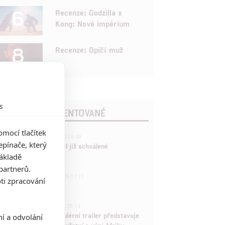
6
Recenze: Godzilla x
Kong: Nové impérium
8
Recenze: Opičí muž
s
POSLEDNÍ KOMENTOVANÉ
mocí tlačítek
3
ČLÁNEK | 01.08.2026 16:40
pínače, který
Marvel nečekaně zrušil již schválené
základě
pokračování
partnerů.
433
FILM | 01.08.2026 07:11
ti zpracování
拆彈專家
1
ČLÁNEK | 30.07.2026 20:14
Děti krve a kostí: Regulérní trailer představuje
ní a odvolání