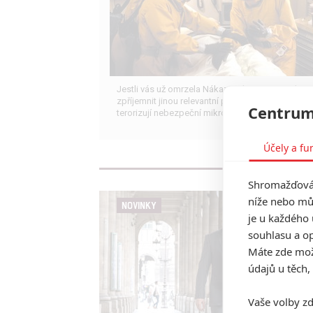
Jestli vás už omrzela Nákaza, zkuste si pandemi
zpříjemnit jinou relevantní peckou, v níž lidstvo
Centrum
terorizují nebezpeční mikroskopičtí prevíti.
Účely a fu
Shromažďován
níže nebo mů
NOVINKY
je u každého 
souhlasu a op
Máte zde možn
údajů u těch,
Vaše volby zd