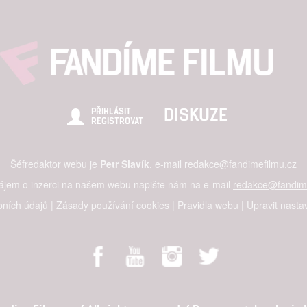
DISKUZE
PŘIHLÁSIT
REGISTROVAT
Šéfredaktor webu je
Petr Slavík
, e-mail
redakce@fandimefilmu.cz
zájem o inzerci na našem webu napište nám na e-mail
redakce@fandime
ních údajů
|
Zásady používání cookies
|
Pravidla webu
|
Upravit nasta