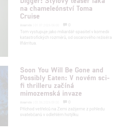
Digger: Stylový teaser láká
na chameleónství Toma
Cruise
0
Anarvin
| 01.07.2026 06:00
Tom vystupuje jako miliardář-spasitel v komedii
katastrofických rozměrů, od oscarového režiséra
Iñárritua.
Soon You Will Be Gone and
Possibly Eaten: V novém sci-
fi thrilleru začíná
mimozemská invaze
0
Anarvin
| 03.06.2026 09:00
Příchod vetřelců na Zemi zažijeme z pohledu
svatebčanů v odlehlém hotýlku.