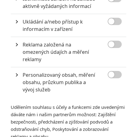

aktivně vyžádaných informací
0
Jaaaara
| 22.08.2020 08:00
Zkušenosti a praxe? Ale kdeže... někdy
Ukládání a/nebo přístup k
stačí mít dostatek talentu a využít

nabízené příležitosti.
informacím v zařízení
Reklama založená na

omezených údajích a měření
8 hereckých dvojic, které se při natáčení nemohly vystát
reklamy
2
Jaaaara
| 23.07.2020 21:30
Personalizovaný obsah, měření
Když to nejde, tak to nejde... aneb kdo se s
kým při natáčení nemusel?

obsahu, průzkum publika a
vývoj služeb
Udělením souhlasu s účely a funkcemi zde uvedenými
dáváte nám i našim partnerům možnost: Zajištění
bezpečnosti, předcházení a zjišťování podvodů a
odstraňování chyb, Poskytování a zobrazování
Dust Bunny: Boj
reklamy a obsahu