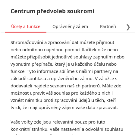
Centrum předvoleb soukromí
❯
Účely a funkce
Oprávněný zájem
Partneři
Pro
Tog
Shromažďování a zpracování dat můžete přijmout
navi
nebo odmítnou najednou pomocí tlačítek níže nebo
můžete přizpůsobit jednotlivé souhlasy zapnutím nebo
Tag: Mads Mikkelsen
vypnutím přepínače, který je u každého účelu nebo
funkce. Tyto informace sdílíme s našimi partnery na
základě souhlasu a oprávněného zájmu. V záložce s
ČLÁNKY
FILMY
OSOBY
VIDEA
(0)
(1)
(0)
dodavateli najdete seznam našich partnerů. Máte zde
možnost upravit váš souhlas pro každého z nich i
What Happens at
vznést námitku proti zpracování údajů u těch, kteří
Night: Lawrence a
tvrdí, že mají oprávněný zájem vaše data zpracovat.
DiCapria v Praze
doplní Mads
Vaše volby zde jsou relevantní pouze pro tuto
Mikkelsen
konkrétní stránku. Vaše nastavení a odvolání souhlasu
0
Anarvin
| 22.02.2026 12:00