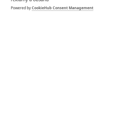
zabijáka s nočními
bubáky je v traileru
Powered by
CookieHub Consent Management
hotový gejzír
fantazie
0
Rudmen
| 09.09.2025 15:32
Dust Bunny:
Nájemný zabiják
chrání holčičku před
monstry pod postelí
0
Rudmen
| 22.08.2025 16:15
Poslední Viking:
Mads Mikkelsen si v
bláznivé komedii
myslí, že je Lennon
0
Rudmen
| 14.08.2025 17:18