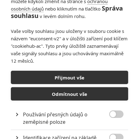
můžete kdykoli změnit na stránce s
ochranou
Správa
osobních údajů
nebo kliknutím na tlačítko
Prachová příšera: Do
souhlasu
v levém dolním rohu.
kin vstupuje příběh
holčičky, co si najme
Vaše volby souhlasu jsou uloženy v souboru cookie s
zabijáka
názvem "euconsent-v2" a v úložišti zařízení pod klíčem
0
Rudmen
| 09.12.2025 06:00
"cookiehub-ac". Tyto prvky úložiště zaznamenávají
vaše signály souhlasu a jsou uchovávány maximálně
12 měsíců.
Ami: Mads Mikkelsen
v nové sci-fi
Přijmout vše
havaruje na cizí
planetě
Odmítnout vše
0
Rudmen
| 05.10.2025 19:11
Používání přesných údajů o

zeměpisné poloze
NEPŘEHLÉDNĚTE
Identifikace zařízení na základě
Filmové klenoty, které překvapivě natočili úplní zelenáči