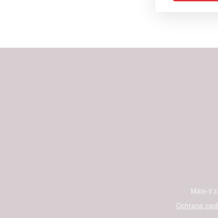
Reklam
Person
služeb
Udělením sou
možnost: Zaji
Poskytování 
Máte-li 
Ochrana osob