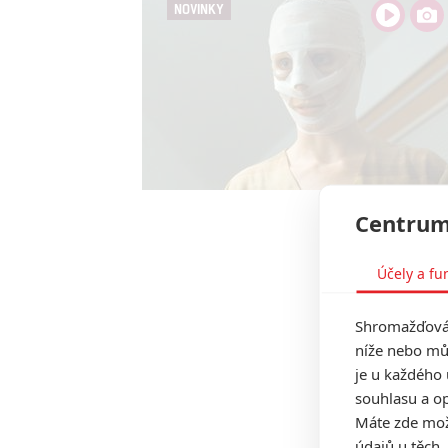
NOVINKY
Centrum
Účely a fu
Shromažďován
níže nebo mů
je u každého 
souhlasu a op
Máte zde možn
údajů u těch,