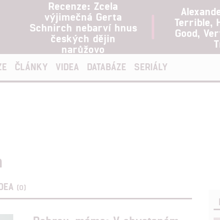
Recenze: Zcela
Alexand
výjimečná Gerta
Terrible, 
Schnirch nebarví hnus
Good, Ve
českých dějin
T
narůžovo
ZE
ČLÁNKY
VIDEA
DATABÁZE
SERIÁLY
h
IDEA
(0)