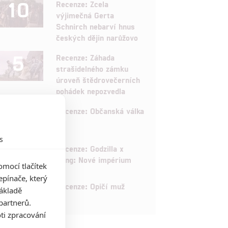
10
Recenze: Zcela
výjimečná Gerta
Schnirch nebarví hnus
českých dějin narůžovo
5
Recenze: Záhada
strašidelného zámku
úroveň štědrovečerních
pohádek nepozvedla
8
Recenze: Občanská válka
s
6
Recenze: Godzilla x
Kong: Nové impérium
mocí tlačítek
pínače, který
8
Recenze: Opičí muž
základě
partnerů.
ti zpracování