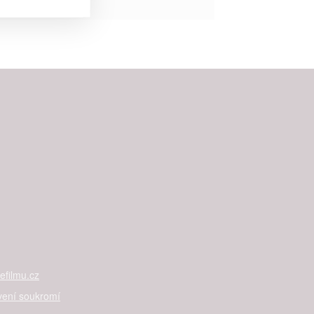


rtnerům
ání chyb,
filmu.cz
vení soukromí