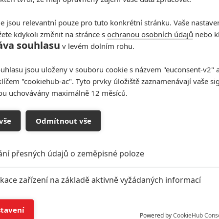
e jsou relevantní pouze pro tuto konkrétní stránku. Vaše nastave
ete kdykoli změnit na stránce s
ochranou osobních údajů
nebo kl
áva souhlasu
v levém dolním rohu.
uhlasu jsou uloženy v souboru cookie s názvem "euconsent-v2" a 
klíčem "cookiehub-ac". Tyto prvky úložiště zaznamenávají vaše si
sou uchovávány maximálně 12 měsíců.
vše
Odmítnout vše
ání přesných údajů o zeměpisné poloze
ikace zařízení na základě aktivně vyžádaných informací
í a/nebo přístup k informacím v zařízení
stavení
Powered by
CookieHub Cons