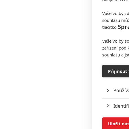
Vaše volby zd
souhlasu můž
Spr
tlačítko
Vaše volby so
zařízení pod 
souhlasu a j
Přijmout 
Použív
Identif
Ukládán
Uložit na