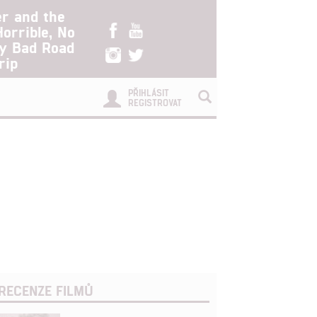
er and the
Horrible, No
ry Bad Road
rip
PŘIHLÁSIT
REGISTROVAT
RECENZE FILMŮ