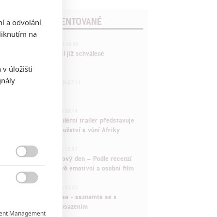
POSLEDNÍ KOMENTOVANÉ
ní a odvolání
iknutím na
3
ČLÁNEK | 01.08.2026 16:40
Marvel nečekaně zrušil již schválené
pokračování
v úložišti
gnály
433
FILM | 01.08.2026 07:11
拆彈專家
1
ČLÁNEK | 30.07.2026 20:14
Děti krve a kostí: Regulérní trailer představuje
akční fantasy dobrodružství s vůní Afriky
1
ČLÁNEK | 30.07.2026 12:31
Spider-Man: Zbrusu nový den – Podle recenzí

máme čekat překvapivě emotivní a osobní film
1

ČLÁNEK | 30.07.2026 03:42
Velké preview: Odyssea - seznamte se s
maximálně nabitým obsazením
ent Management
