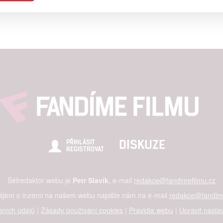
a založená na omezených údajích a měření reklamy
alizovaný obsah, měření obsahu, průzkum publika a vývoj
hlasu s účely a funkcemi zde uvedenými dáváte nám i našim pa
štění bezpečnosti, předcházení a zjišťování podvodů a odstraňov
a zobrazování reklamy a obsahu
DISKUZE
PŘIHLÁSIT
REGISTROVAT
Šéfredaktor webu je
Petr Slavík
, e-mail
redakce@fandimefilmu.cz
zájem o inzerci na našem webu napište nám na e-mail
redakce@fandime
ních údajů
|
Zásady používání cookies
|
Pravidla webu
|
Upravit nasta