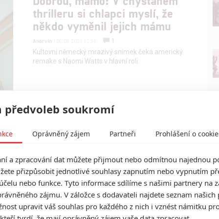
Dobrou, mámo: V chystaném
thrilleru si chlapci myslí, že
někdo vyměnil jejich mámu
1
Anarvin
| 08.04.2021 12:34
Kultovní německý mrazivý snímek čeká americký
remake s Naomi Watts v hlavní roli.
 předvoleb soukromí
nkce
Oprávněný zájem
Partneři
Prohlášení o cookie
í a zpracování dat můžete přijmout nebo odmítnou najednou po
žete přizpůsobit jednotlivé souhlasy zapnutím nebo vypnutím pře
účelu nebo funkce. Tyto informace sdílíme s našimi partnery na 
rávněného zájmu. V záložce s dodavateli najdete seznam našich 
ost upravit váš souhlas pro každého z nich i vznést námitku pro
 kteří tvrdí, že mají oprávněný zájem vaše data zpracovat.