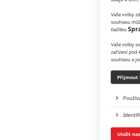
Vaše volby zd
souhlasu můž
Spr
tlačítko
Vaše volby so
zařízení pod 
souhlasu a j
Přijmout 
Použív
Identif
Ukládán
Uložit na