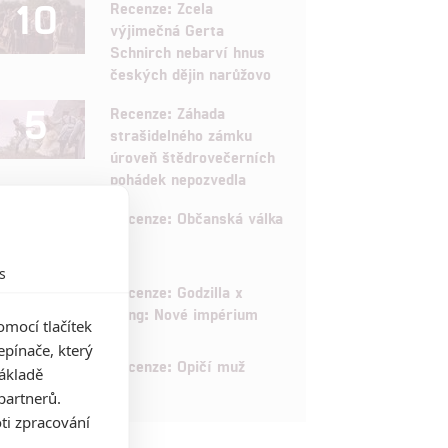
10
Recenze: Zcela
výjimečná Gerta
Schnirch nebarví hnus
českých dějin narůžovo
5
Recenze: Záhada
strašidelného zámku
úroveň štědrovečerních
pohádek nepozvedla
8
Recenze: Občanská válka
s
6
Recenze: Godzilla x
Kong: Nové impérium
mocí tlačítek
pínače, který
8
Recenze: Opičí muž
základě
partnerů.
ti zpracování