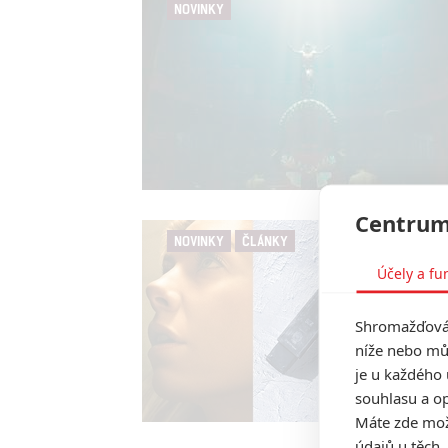
NOVINKY
Centrum
NOVINKY
ČLÁNKY
Účely a fu
Shromažďován
níže nebo mů
je u každého 
souhlasu a op
Máte zde možn
údajů u těch,