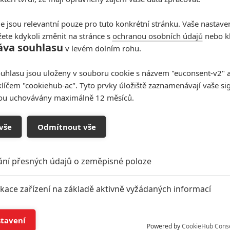
e jsou relevantní pouze pro tuto konkrétní stránku. Vaše nastave
ete kdykoli změnit na stránce s
ochranou osobních údajů
nebo kl
áva souhlasu
v levém dolním rohu.
uhlasu jsou uloženy v souboru cookie s názvem "euconsent-v2" a 
klíčem "cookiehub-ac". Tyto prvky úložiště zaznamenávají vaše si
sou uchovávány maximálně 12 měsíců.
vše
Odmítnout vše
ání přesných údajů o zeměpisné poloze
ikace zařízení na základě aktivně vyžádaných informací
í a/nebo přístup k informacím v zařízení
stavení
Powered by
CookieHub Cons