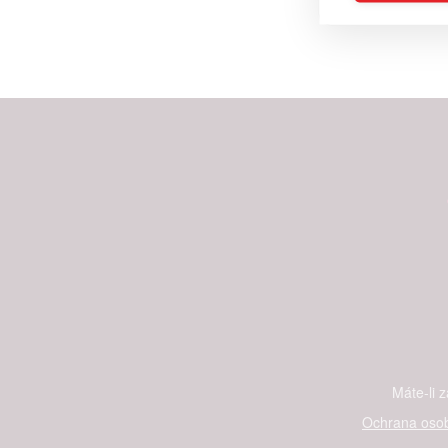
Reklam
Person
služeb
Udělením sou
možnost: Zaji
Poskytování 
Máte-li 
Ochrana osob