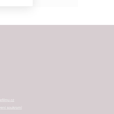


rtnerům
ání chyb,
filmu.cz
vení soukromí