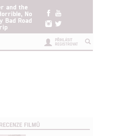
er and the
Horrible, No
ry Bad Road
rip
PŘIHLÁSIT
REGISTROVAT
RECENZE FILMŮ