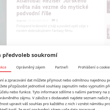
Atlantida: Režisér Jurského
světa nás vezme do mytické
podvodní říše
0
Anarvin
| 04.02.2023 19:12
Potopené království z bájí a pověstí opět ožije v
novém dobrodružném fantasy filmu.
 předvoleb soukromí
10 nejzajímavějších filmů,
které uvidíme v lednu
nkce
Oprávněný zájem
Partneři
Prohlášení o cookie
0
Anarvin
| 06.01.2021 18:24
Několik oscarových kandidátů, akční zábava,
í a zpracování dat můžete přijmout nebo odmítnou najednou po
několik dystopických sci-fi nebo novou pixarovku
žete přizpůsobit jednotlivé souhlasy zapnutím nebo vypnutím pře
nabídne měsíc leden.
účelu nebo funkce. Tyto informace sdílíme s našimi partnery na 
rávněného zájmu. V záložce s dodavateli najdete seznam našich 
ost upravit váš souhlas pro každého z nich i vznést námitku pro
 kteří tvrdí, že mají oprávněný zájem vaše data zpracovat.