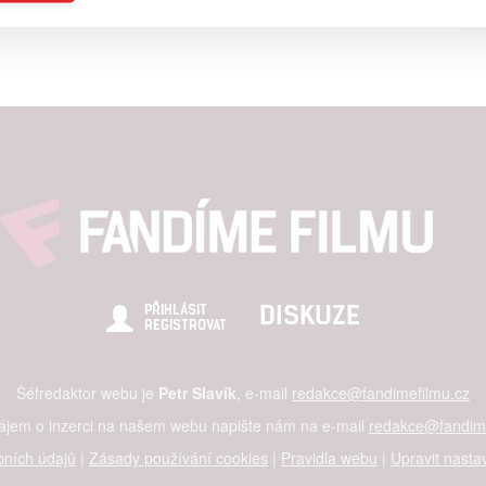
a založená na omezených údajích a měření reklamy
alizovaný obsah, měření obsahu, průzkum publika a vývoj
hlasu s účely a funkcemi zde uvedenými dáváte nám i našim pa
štění bezpečnosti, předcházení a zjišťování podvodů a odstraňov
a zobrazování reklamy a obsahu
DISKUZE
PŘIHLÁSIT
REGISTROVAT
Šéfredaktor webu je
Petr Slavík
, e-mail
redakce@fandimefilmu.cz
zájem o inzerci na našem webu napište nám na e-mail
redakce@fandime
ních údajů
|
Zásady používání cookies
|
Pravidla webu
|
Upravit nasta