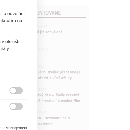
POSLEDNÍ KOMENTOVANÉ
ní a odvolání
iknutím na
3
ČLÁNEK | 01.08.2026 16:40
Marvel nečekaně zrušil již schválené
pokračování
v úložišti
gnály
433
FILM | 01.08.2026 07:11
拆彈專家
1
ČLÁNEK | 30.07.2026 20:14
Děti krve a kostí: Regulérní trailer představuje
akční fantasy dobrodružství s vůní Afriky
1
ČLÁNEK | 30.07.2026 12:31
Spider-Man: Zbrusu nový den – Podle recenzí

máme čekat překvapivě emotivní a osobní film
1

ČLÁNEK | 30.07.2026 03:42
Velké preview: Odyssea - seznamte se s
maximálně nabitým obsazením
ent Management
