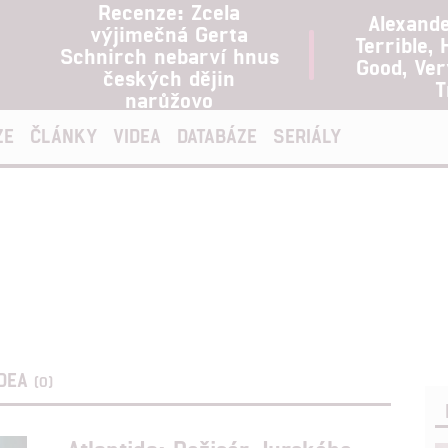
Recenze: Zcela
Alexand
výjimečná Gerta
Terrible, 
Schnirch nebarví hnus
Good, Ve
českých dějin
T
narůžovo
ZE
ČLÁNKY
VIDEA
DATABÁZE
SERIÁLY
IDEA
(0)