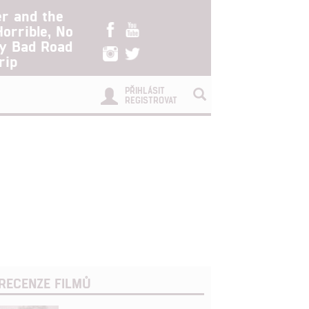
er and the
Horrible, No
ry Bad Road
rip
PŘIHLÁSIT
REGISTROVAT
RECENZE FILMŮ