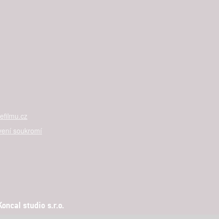
filmu.cz
vení soukromí
ncal studio s.r.o.