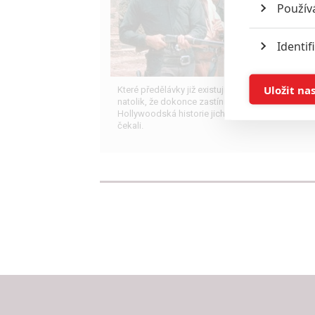
Použív
Identif
Ukládán
Uložit na
Které předělávky již existujících filmů se povedly
natolik, že dokonce zastínily originál?
Hollywoodská historie jich ukrývá víc, než byste
Reklam
čekali.
Person
služeb
Udělením sou
možnost: Zaji
Poskytování 