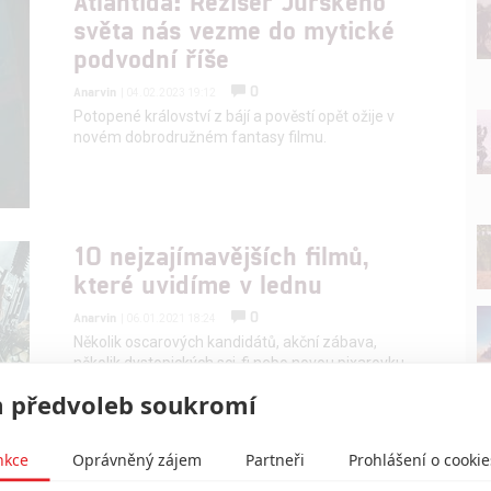
Atlantida: Režisér Jurského
světa nás vezme do mytické
podvodní říše
0
Anarvin
| 04.02.2023 19:12
Potopené království z bájí a pověstí opět ožije v
novém dobrodružném fantasy filmu.
10 nejzajímavějších filmů,
které uvidíme v lednu
0
Anarvin
| 06.01.2021 18:24
Několik oscarových kandidátů, akční zábava,
několik dystopických sci-fi nebo novou pixarovku
nabídne měsíc leden.
 předvoleb soukromí
nkce
Oprávněný zájem
Partneři
Prohlášení o cookie