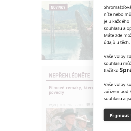
Shromažďován
NOVINKY
níže nebo mů
je u každého 
souhlasu a op
Máte zde možn
údajů u těch,
Vaše volby zd
souhlasu můž
Spr
tlačítko
NEPŘEHLÉDNĚTE
Vaše volby so
Filmové remaky, které se až překvapivě
zařízení pod 
povedly
souhlasu a j
5
Vojcl
| 08.09.2020 22:00
Přijmout 