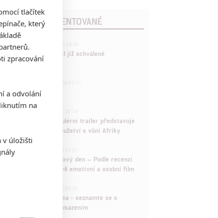
mocí tlačítek
POSLEDNÍ KOMENTOVANÉ
pínače, který
základě
3
partnerů.
ČLÁNEK | 01.08.2026 16:40
Marvel nečekaně zrušil již schválené
ti zpracování
pokračování
433
FILM | 01.08.2026 07:11
拆彈專家
ní a odvolání
iknutím na
1
ČLÁNEK | 30.07.2026 20:14
Děti krve a kostí: Regulérní trailer představuje
akční fantasy dobrodružství s vůní Afriky
v úložišti
1
gnály
ČLÁNEK | 30.07.2026 12:31
Spider-Man: Zbrusu nový den – Podle recenzí
máme čekat překvapivě emotivní a osobní film
1
ČLÁNEK | 30.07.2026 03:42
Velké preview: Odyssea - seznamte se s
maximálně nabitým obsazením