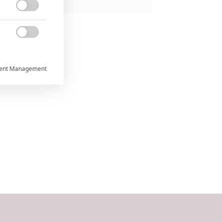


ent Management



rtnerům
ání chyb,