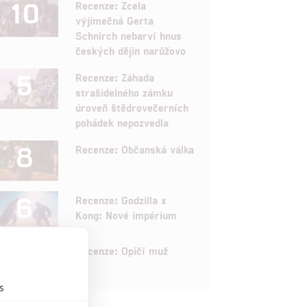
10
Recenze: Zcela
výjimečná Gerta
Schnirch nebarví hnus
českých dějin narůžovo
5
Recenze: Záhada
strašidelného zámku
úroveň štědrovečerních
pohádek nepozvedla
8
Recenze: Občanská válka
6
Recenze: Godzilla x
Kong: Nové impérium
8
Recenze: Opičí muž
s