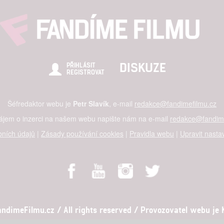
DISKUZE
PŘIHLÁSIT
REGISTROVAT
Šéfredaktor webu je
Petr Slavík
, e-mail
redakce@fandimefilmu.cz
zájem o inzerci na našem webu napište nám na e-mail
redakce@fandime
ních údajů
|
Zásady používání cookies
|
Pravidla webu
|
Upravit nasta
dimeFilmu.cz / All rights reserved / Provozovatel webu je Ko