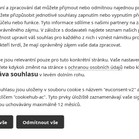
Režisér Jurského světa se ve
í a zpracování dat můžete přijmout nebo odmítnou najednou po
svém dalším filmu podívá do
žete přizpůsobit jednotlivé souhlasy zapnutím nebo vypnutím pře
bájné Atlantidy
účelu nebo funkce. Tyto informace sdílíme s našimi partnery na 
rávněného zájmu. V záložce s dodavateli najdete seznam našich 
0
Prokopio
| 29.06.2020 12:04
ost upravit váš souhlas pro každého z nich i vznést námitku pro
Atlantis představí vzkvétající civilizaci, která se
ještě neocitla pod hladinou moře.
 kteří tvrdí, že mají oprávněný zájem vaše data zpracovat.
e jsou relevantní pouze pro tuto konkrétní stránku. Vaše nastave
ete kdykoli změnit na stránce s
ochranou osobních údajů
nebo kl
áva souhlasu
v levém dolním rohu.
uhlasu jsou uloženy v souboru cookie s názvem "euconsent-v2" a 
Za málo peněz hodně muziky aneb levné
klíčem "cookiehub-ac". Tyto prvky úložiště zaznamenávají vaše si
filmy, které extrémně vydělaly
sou uchovávány maximálně 12 měsíců.
1
Jaaaara
| 09.08.2020 06:00
vše
Odmítnout vše