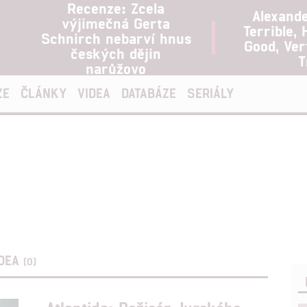
Recenze: Zcela
Alexand
výjimečná Gerta
Terrible, 
Schnirch nebarví hnus
Good, Ve
českých dějin
T
narůžovo
ZE
ČLÁNKY
VIDEA
DATABÁZE
SERIÁLY
IDEA
(0)