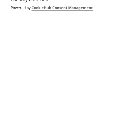
filmová zbraň Aleca
Baldwina usmrtila
Powered by
CookieHub Consent Management
kameramanku
7
Anarvin
| 22.10.2021 12:15
Rust: Alec Baldwin
jako stárnoucí
desperát na Divokém
západě zachraňuje
vnuka před šibenicí
0
Jaaaara
| 09.06.2020 05:27
RECENZE FILMŮ