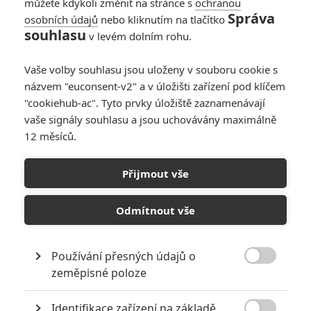
můžete kdykoli změnit na stránce s
ochranou
Správa
osobních údajů
nebo kliknutím na tlačítko
Alec Baldwin byl
souhlasu
v levém dolním rohu.
(prozatím) zproštěn
obvinění z
Vaše volby souhlasu jsou uloženy v souboru cookie s
neúmyslného zabití
názvem "euconsent-v2" a v úložišti zařízení pod klíčem
0
Anarvin
| 22.04.2023 20:48
"cookiehub-ac". Tyto prvky úložiště zaznamenávají
vaše signály souhlasu a jsou uchovávány maximálně
12 měsíců.
Herec Alec Baldwin
byl obviněn z
Přijmout vše
neúmyslného zabití
0
Anarvin
| 19.01.2023 22:35
Odmítnout vše
Používání přesných údajů o

zeměpisné poloze
NEPŘEHLÉDNĚTE
Identifikace zařízení na základě
8 hereckých dvojic, které se při natáčení nemohly vystát