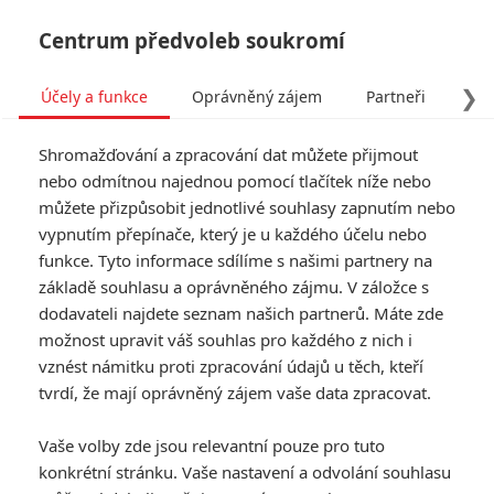
Centrum předvoleb soukromí
❯
Účely a funkce
Oprávněný zájem
Partneři
Pro
Tog
Shromažďování a zpracování dat můžete přijmout
navi
nebo odmítnou najednou pomocí tlačítek níže nebo
můžete přizpůsobit jednotlivé souhlasy zapnutím nebo
Tag: Rust
vypnutím přepínače, který je u každého účelu nebo
funkce. Tyto informace sdílíme s našimi partnery na
základě souhlasu a oprávněného zájmu. V záložce s
ČLÁNKY
FILMY
OSOBY
VIDEA
(0)
(0)
(0)
dodavateli najdete seznam našich partnerů. Máte zde
možnost upravit váš souhlas pro každého z nich i
Rust: Film ovlivněný
vznést námitku proti zpracování údajů u těch, kteří
tragickou smrtí při
tvrdí, že mají oprávněný zájem vaše data zpracovat.
natáčení jde po
letech do kin
Vaše volby zde jsou relevantní pouze pro tuto
1
Rudmen
| 09.04.2025 22:42
konkrétní stránku. Vaše nastavení a odvolání souhlasu