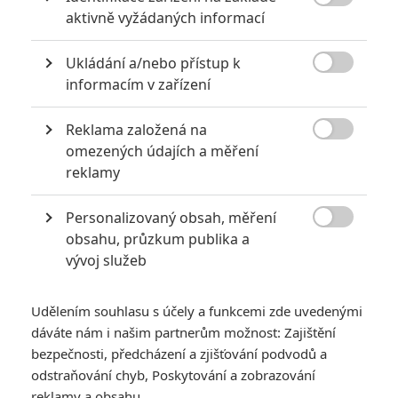

aktivně vyžádaných informací
2
Jaaaara
| 23.07.2020 21:30
Když to nejde, tak to nejde... aneb kdo se s
Ukládání a/nebo přístup k
kým při natáčení nemusel?

informacím v zařízení
Reklama založená na

omezených údajích a měření
Mlátička s copánkem aneb nejlepší filmy Stevena Seagala
reklamy
2
Jaaaara
| 13.07.2020 18:07
Personalizovaný obsah, měření
Kdysi hvězda akčních filmů, dnes král
céčkových slátanin, protagonista bizarní

obsahu, průzkum publika a
policejní reality show nebo zvláštní
vývoj služeb
velvyslanec Ruska.
Udělením souhlasu s účely a funkcemi zde uvedenými
dáváte nám i našim partnerům možnost: Zajištění
bezpečnosti, předcházení a zjišťování podvodů a
odstraňování chyb, Poskytování a zobrazování
Při tragické nehodě
reklamy a obsahu